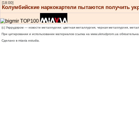
[18:00]
Колумбийские наркокартели пытаются получить ук
(c) Укррудпром — новости металлургии: цветная металлургия, черная металлургия, мета
При цитировании и использовании материалов ссылка на
www.ukrrudprom.ua
обязательна.
Сделано в miavia estudia.