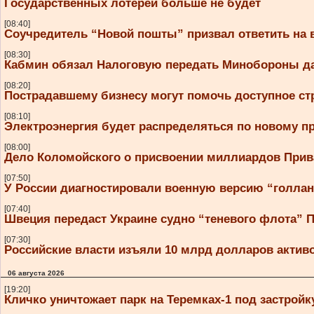
Государственных лотерей больше не будет
[08:40]
Соучредитель “Новой пошты” призвал ответить на
[08:30]
Кабмин обязал Налоговую передать Минобороны да
[08:20]
Пострадавшему бизнесу могут помочь доступное ст
[08:10]
Электроэнергия будет распределяться по новому п
[08:00]
Дело Коломойского о присвоении миллиардов Прива
[07:50]
У России диагностировали военную версию “голла
[07:40]
Швеция передаст Украине судно “теневого флота” 
[07:30]
Российские власти изъяли 10 млрд долларов активо
06 августа 2026
[19:20]
Кличко уничтожает парк на Теремках-1 под застройк