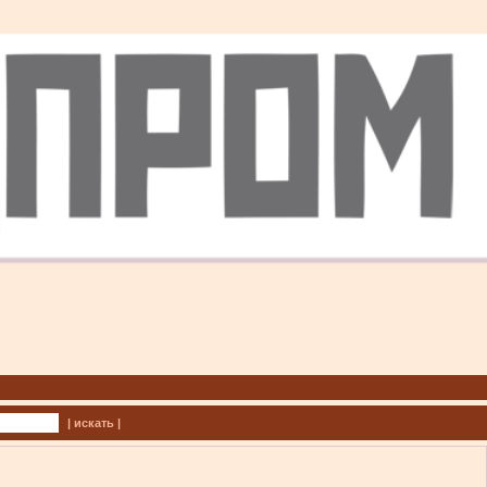
| искать |