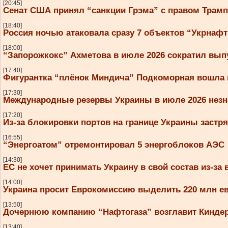
[20:45]
Сенат США принял “санкции Грэма” с правом Трам
[18:40]
Россия ночью атаковала сразу 7 объектов “Укрнаф
[18:00]
“Запорожкокс” Ахметова в июле 2026 сократил вып
[17:40]
Фигурантка “плёнок Миндича” Подкоморная вошла 
[17:30]
Международные резервы Украины в июле 2026 незн
[17:20]
Из-за блокировки портов на границе Украины застря
[16:55]
“Энергоатом” отремонтировал 5 энергоблоков АЭС
[14:30]
ЕС не хочет принимать Украину в свой состав из-за
[14:00]
Украина просит Еврокомиссию выделить 220 млн евр
[13:50]
Дочернюю компанию “Нафтогаза” возглавит Кинде
[13:40]