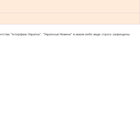
тва "Iнтерфакс-Україна", "Українськi Новини" в каком-либо виде строго запрещены