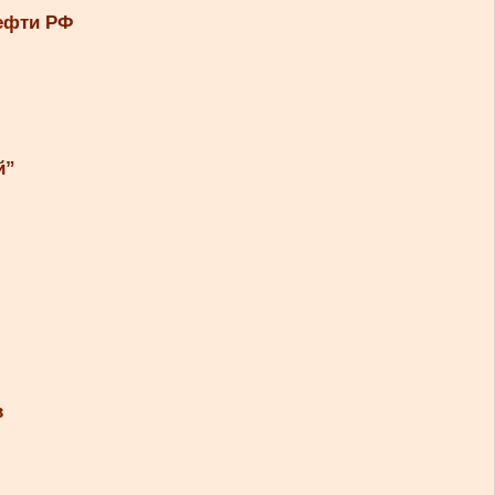
нефти РФ
й”
в