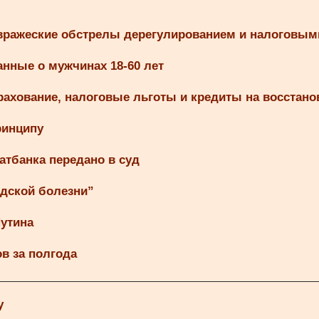
 вражеские обстрелы дерегулированием и налоговым
нные о мужчинах 18-60 лет
рахование, налоговые льготы и кредиты на восстано
ринципу
тбанка передано в суд
ндской болезни”
Путина
в за полгода
у