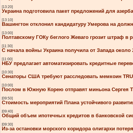
[13:20]
Украина подготовила пакет предложений для азерб
[13:10]
Вашингтон отклонил кандидатуру Умерова на долж
[13:00]
Полтавскому ГОКу беглого Жеваго грозит штраф в р
[11:30]
С начала войны Украина получила от Запада около
[11:00]
НБУ предлагает автоматизировать кредитные перев
[10:30]
Сенаторы США требуют расследовать мемкоин TR
[10:00]
Послом в Южную Корею отправят миньона Сергея Т
[09:50]
Стоимость мероприятий Плана устойчивого развити
[09:40]
Общий объем ипотечных кредитов в банковской сис
[09:30]
Из-за остановки морского коридора олигархи поте