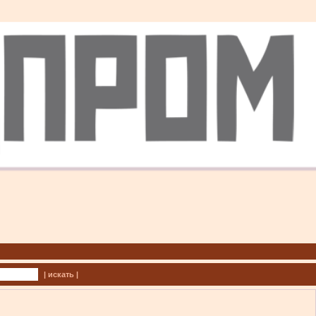
| искать |