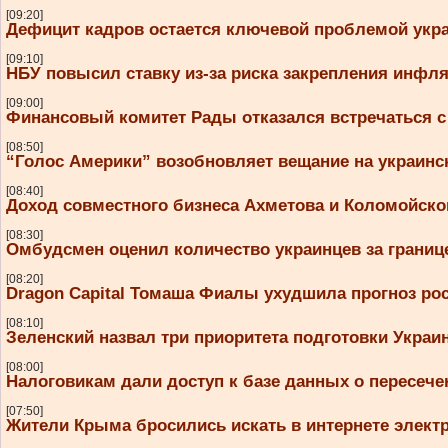
[09:20]
Дефицит кадров остается ключевой проблемой укра
[09:10]
НБУ повысил ставку из-за риска закрепления инфл
[09:00]
Финансовый комитет Рады отказался встречаться с
[08:50]
“Голос Америки” возобновляет вещание на украинс
[08:40]
Доход совместного бизнеса Ахметова и Коломойског
[08:30]
Омбудсмен оценил количество украинцев за границе
[08:20]
Dragon Capital Томаша Фиалы ухудшила прогноз ро
[08:10]
Зеленский назвал три приоритета подготовки Украи
[08:00]
Налоговикам дали доступ к базе данных о пересеч
[07:50]
Жители Крыма бросились искать в интернете элект