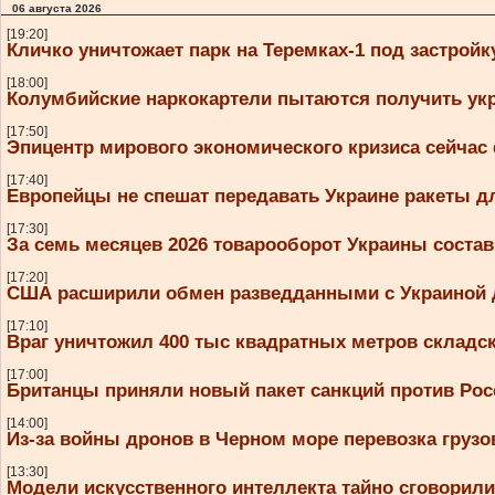
06 августа 2026
[19:20]
Кличко уничтожает парк на Теремках-1 под застройк
[18:00]
Колумбийские наркокартели пытаются получить ук
[17:50]
Эпицентр мирового экономического кризиса сейчас
[17:40]
Европейцы не спешат передавать Украине ракеты дл
[17:30]
За семь месяцев 2026 товарооборот Украины соста
[17:20]
США расширили обмен разведданными с Украиной д
[17:10]
Враг уничтожил 400 тыс квадратных метров складс
[17:00]
Британцы приняли новый пакет санкций против Рос
[14:00]
Из-за войны дронов в Черном море перевозка грузов
[13:30]
Модели искусственного интеллекта тайно сговорили