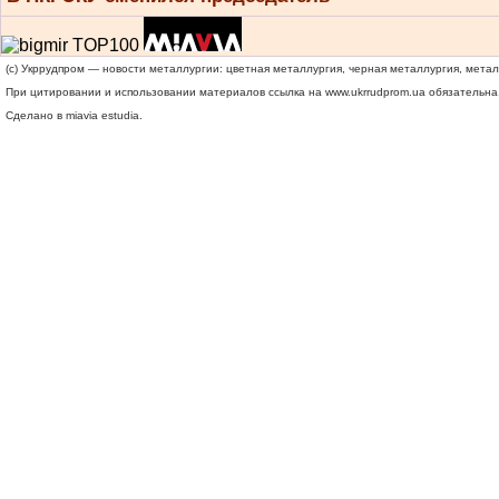
(c) Укррудпром — новости металлургии: цветная металлургия, черная металлургия, мета
При цитировании и использовании материалов ссылка на
www.ukrrudprom.ua
обязательна.
Сделано в miavia estudia.