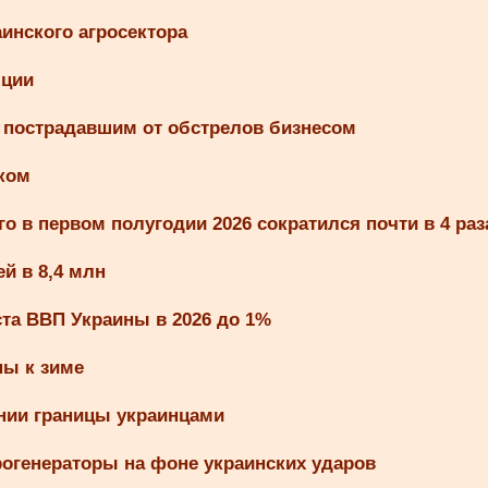
инского агросектора
яции
 пострадавшим от обстрелов бизнесом
ком
о в первом полугодии 2026 сократился почти в 4 раз
й в 8,4 млн
ста ВВП Украины в 2026 до 1%
ны к зиме
ении границы украинцами
рогенераторы на фоне украинских ударов