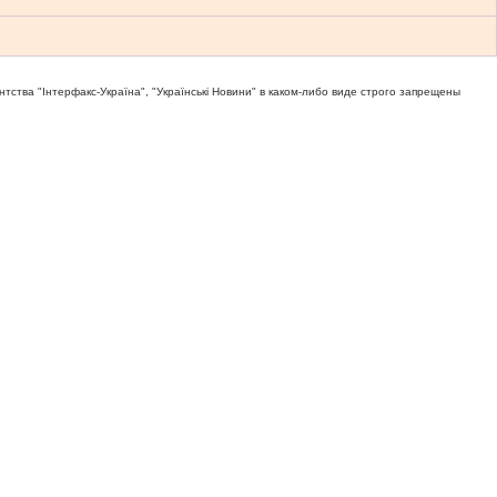
тва "Iнтерфакс-Україна", "Українськi Новини" в каком-либо виде строго запрещены