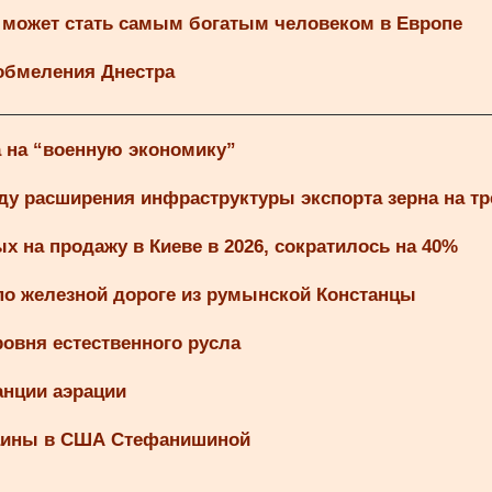
 может стать самым богатым человеком в Европе
 обмеления Днестра
а на “военную экономику”
ду расширения инфраструктуры экспорта зерна на т
 на продажу в Киеве в 2026, сократилось на 40%
по железной дороге из румынской Констанцы
овня естественного русла
анции аэрации
раины в США Стефанишиной