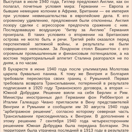
Выступая в июле 1940 года, Гитлер предложил Англии, как он
полагал, почетные условия мира: Германии — Европа и
бывшие немецкие колонии в Африке, Британии — ее империя
при условии невмешательства в европейские дела. К его
огромному удивлению, предложения были отклонены. Англия
позору сделки с агрессором предпочла сражение с ним.
Последовавшую воздушную “битву за Англию” Германия
проиграла. В таких условиях о вторжении на Британские
острова не могло быть и речи. Третий рейх оказался перед
перспективой затяжной войны, и результаты ее были
совершенно неясными. За Лондоном стоял Вашингтон с его
огромным промышленным и финансовым потенциалом, а на
востоке территориальный аппетит Сталина разгорался не по
дням, а по часам.
В Бухаресте в июне 1940 года после ультиматума Молотова
царила буквально паника. К тому же Венгрия и Болгария
требовали пересмотра своих границ с Румынией. Первая
требовала возврата Трансильвании, потерянной в результате
подписания в 1920 году Трианонского договора, а вторая —
Южной Добруджи. Решение взяли на себя Берлин и Рим.
Министры иностранных дел Германии фон Риббентроп и
Италии Галеаццо Чиано пригласили в Вену представителей
Венгрии и Румынии и сообщили им 30 августа 1940 года
“арбитражное решение”, согласно которому северная часть
Трансильвании присоединялась к Венгрии. В дополнение к
этому решению 7 сентября 1940 года четырехсторонним
решением Южная Добруджа была передана Болгарии. Эта
территория была утрачена последней в 1913 году в результате