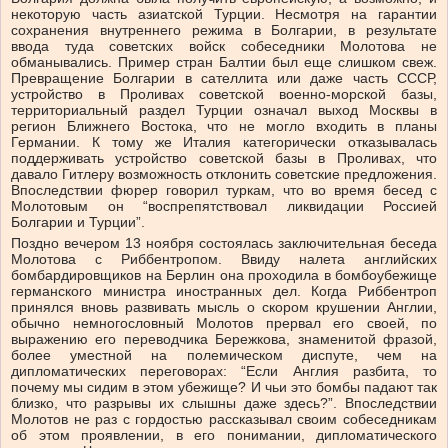
некоторую часть азиатской Турции. Несмотря на гарантии
сохранения внутреннего режима в Болгарии, в результате
ввода туда советских войск собеседники Молотова не
обманывались. Пример стран Балтии был еще слишком свеж.
Превращение Болгарии в сателлита или даже часть СССР,
устройство в Проливах советской военно-морской базы,
территориальный раздел Турции означал выход Москвы в
регион Ближнего Востока, что не могло входить в планы
Германии. К тому же Италия категорически отказывалась
поддерживать устройство советской базы в Проливах, что
давало Гитлеру возможность отклонить советские предложения.
Впоследствии фюрер говорил туркам, что во время бесед с
Молотовым он “воспрепятствовал ликвидации Россией
Болгарии и Турции”.
Поздно вечером 13 ноября состоялась заключительная беседа
Молотова с Риббентропом. Ввиду налета английских
бомбардировщиков на Берлин она проходила в бомбоубежище
германского министра иностранных дел. Когда Риббентроп
принялся вновь развивать мысль о скором крушении Англии,
обычно немногословный Молотов прервал его своей, по
выражению его переводчика Бережкова, знаменитой фразой,
более уместной на полемическом диспуте, чем на
дипломатических переговорах: “Если Англия разбита, то
почему мы сидим в этом убежище? И чьи это бомбы падают так
близко, что разрывы их слышны даже здесь?”. Впоследствии
Молотов не раз с гордостью рассказывал своим собеседникам
об этом проявлении, в его понимании, дипломатического