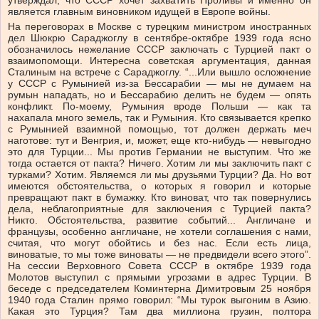
утверждал, что СССР хочет захватить Проливы и именно он
является главным виновником идущей в Европе войны.
На переговорах в Москве с турецким министром иностранных
дел Шюкрю Сараджоглу в сентябре-октябре 1939 года ясно
обозначилось нежелание СССР заключать с Турцией пакт о
взаимопомощи. Интересна советская аргументация, данная
Сталиным на встрече с Сараджоглу. “...Или вышло осложнение
у СССР с Румынией из-за Бессарабии — мы не думаем на
румын нападать, но и Бессарабию делить не будем — опять
конфликт. По-моему, Румыния вроде Польши — как та
нахапала много земель, так и Румыния. Кто связывается крепко
с Румынией взаимной помощью, тот должен держать меч
наготове: тут и Венгрия, и, может, еще кто-нибудь — невыгодно
это для Турции... Мы против Германии не выступим. Что же
тогда остается от пакта? Ничего. Хотим ли мы заключить пакт с
турками? Хотим. Являемся ли мы друзьями Турции? Да. Но вот
имеются обстоятельства, о которых я говорил и которые
превращают пакт в бумажку. Кто виноват, что так повернулись
дела, неблагоприятные для заключения с Турцией пакта?
Никто. Обстоятельства, развитие событий... Англичане и
французы, особенно англичане, не хотели соглашения с нами,
считая, что могут обойтись и без нас. Если есть лица,
виноватые, то мы тоже виноваты — не предвидели всего этого”.
На сессии Верховного Совета СССР в октябре 1939 года
Молотов выступил с прямыми угрозами в адрес Турции. В
беседе с председателем Коминтерна Димитровым 25 ноября
1940 года Сталин прямо говорил: “Мы турок выгоним в Азию.
Какая это Турция? Там два миллиона грузин, полтора