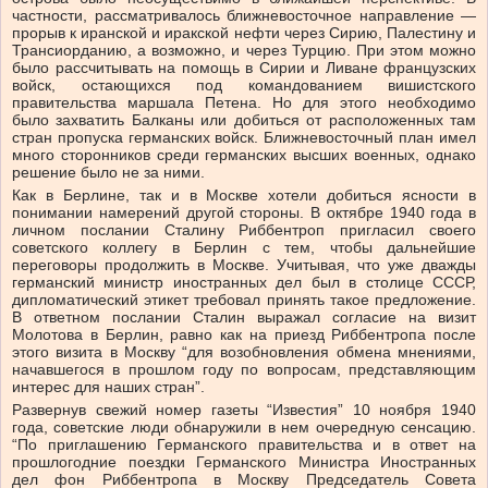
частности, рассматривалось ближневосточное направление —
прорыв к иранской и иракской нефти через Сирию, Палестину и
Трансиорданию, а возможно, и через Турцию. При этом можно
было рассчитывать на помощь в Сирии и Ливане французских
войск, остающихся под командованием вишистского
правительства маршала Петена. Но для этого необходимо
было захватить Балканы или добиться от расположенных там
стран пропуска германских войск. Ближневосточный план имел
много сторонников среди германских высших военных, однако
решение было не за ними.
Как в Берлине, так и в Москве хотели добиться ясности в
понимании намерений другой стороны. В октябре 1940 года в
личном послании Сталину Риббентроп пригласил своего
советского коллегу в Берлин с тем, чтобы дальнейшие
переговоры продолжить в Москве. Учитывая, что уже дважды
германский министр иностранных дел был в столице СССР,
дипломатический этикет требовал принять такое предложение.
В ответном послании Сталин выражал согласие на визит
Молотова в Берлин, равно как на приезд Риббентропа после
этого визита в Москву “для возобновления обмена мнениями,
начавшегося в прошлом году по вопросам, представляющим
интерес для наших стран”.
Развернув свежий номер газеты “Известия” 10 ноября 1940
года, советские люди обнаружили в нем очередную сенсацию.
“По приглашению Германского правительства и в ответ на
прошлогодние поездки Германского Министра Иностранных
дел фон Риббентропа в Москву Председатель Совета