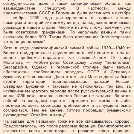
сотрудничества, даже в такой специфической области, как
взаимодействие спецслужб. В частности, между
правительствами СССР и Германии была достигнута в октябре
— ноябре 1939 года договоренность о выдаче гестапо
немецких и австрийских коммунистов, нашедших политическое
убежище в нашей стране. Многие из них к тому времени уже
были советскими гражданами. По неполным данным, таких
оказалось более 900. Таким было проявление “пролетарского
интернационализма”.
Хотя в ходе советско-финской зимней войны 1939—1940 гг.
Берлин придерживался дружественного нейтралитета, тем не
менее проблемы нарастали, как снежный ком. По пакту
Молотова — Риббентропа Советскому Союзу “полагалась”
Бессарабия. Однако в германской столице были весьма
обеспокоены требованием передать СССР и Северную
Буковину с Черновцами. Дело в том, что Москве должны были
отойти территории, принадлежавшие царской России.
Северная Буковина к таковым не относилась, так как, за
исключением краткого периода после русско-турецкой войны в
конце XVIII века, никогда в состав России не входила. Занятая
войной на западном фронте Германия не могла что-либо
противопоставить советским требованиям и вынуждена была
согласиться. Тем не менее, Гитлер пообещал румынскому
руководству: “Отдайте, я верну”.
На западе для Германии тоже не все складывалось хорошо.
Предполагалось, что после разгрома Франции Великобритания
согласится вести переговоры о разделе сфер влияния.