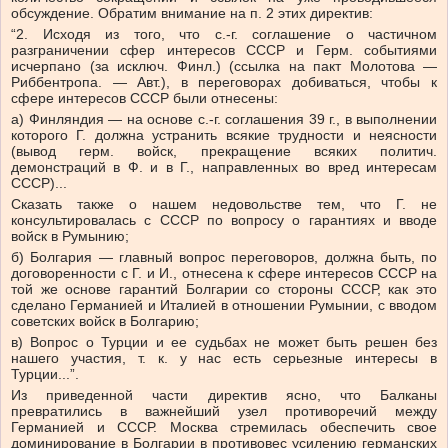
обсуждение. Обратим внимание на п. 2 этих директив:
“2. Исходя из того, что с.-г. соглашение о частичном
разграничении сфер интересов СССР и Герм. событиями
исчерпано (за исключ. Финл.) (ссылка на пакт Молотова —
Риббентропа. — Авт.), в переговорах добиваться, чтобы к
сфере интересов СССР были отнесены:
а) Финляндия — на основе с.-г. соглашения 39 г., в выполнении
которого Г. должна устранить всякие трудности и неясности
(вывод герм. войск, прекращение всяких политич.
демонстраций в Ф. и в Г., направленных во вред интересам
СССР)...
Сказать также о нашем недовольстве тем, что Г. не
консультировалась с СССР по вопросу о гарантиях и вводе
войск в Румынию;
б) Болгария — главный вопрос переговоров, должна быть, по
договоренности с Г. и И., отнесена к сфере интересов СССР на
той же основе гарантий Болгарии со стороны СССР, как это
сделано Германией и Италией в отношении Румынии, с вводом
советских войск в Болгарию;
в) Вопрос о Турции и ее судьбах не может быть решен без
нашего участия, т. к. у нас есть серьезные интересы в
Турции...”.
Из приведенной части директив ясно, что Балканы
превратились в важнейший узел противоречий между
Германией и СССР. Москва стремилась обеспечить свое
доминирование в Болгарии в противовес усилению германских