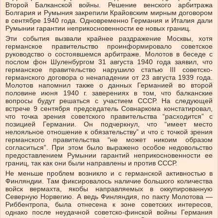
Второй Балканской войны. Решение венского арбитража
Болгария и Румыния закрепили Крайовским мирным договором
в сентябре 1940 года. Одновременно Германия и Италия дали
Румынии гарантии неприкосновенности ее новых границ.
Эти события вызвали крайнее раздражение Москвы, хотя
германское правительство проинформировало советское
руководство о состоявшемся арбитраже. Молотов в беседе с
послом фон Шуленбургом 31 августа 1940 года заявил, что
германское правительство нарушило статью III советско-
германского договора о ненападении от 23 августа 1939 года.
Молотов напомнил также о данных Германией во второй
половине июня 1940 г. заверениях в том, что балканские
вопросы будут решаться с участием СССР. На следующей
встрече 9 сентября председатель Совнаркома констатировал,
что точка зрения советского правительства “расходится” с
позицией Германии. Он подчеркнул, что “имеет место
нелояльное отношение к обязательству” и что с точкой зрения
германского правительства “не может никоим образом
согласиться”. При этом было выражено особое недовольство
предоставлением Румынии гарантий неприкосновенности ее
границ, так как они были направлены и против СССР.
Не меньше проблем возникло и с германской активностью в
Финляндии. Там фиксировалось наличие большого количества
войск вермахта, якобы направляемых в оккупированную
Северную Норвегию. А ведь Финляндия, по пакту Молотова —
Риббентропа, была отнесена к зоне советских интересов,
однако после неудачной советско-финской войны Германия