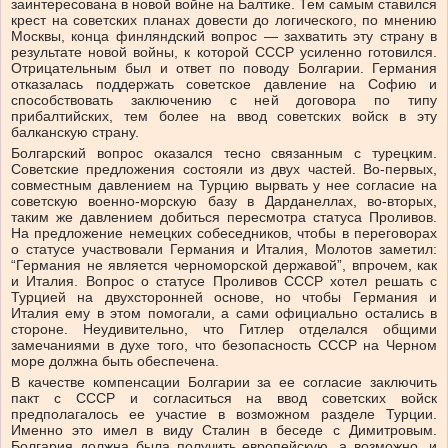
заинтересована в новой войне на Балтике. Тем самым ставился
крест на советских планах довести до логического, по мнению
Москвы, конца финляндский вопрос — захватить эту страну в
результате новой войны, к которой СССР усиленно готовился.
Отрицательным был и ответ по поводу Болгарии. Германия
отказалась поддержать советское давление на Софию и
способствовать заключению с ней договора по типу
прибалтийских, тем более на ввод советских войск в эту
балканскую страну.
Болгарский вопрос оказался тесно связанным с турецким.
Советские предложения состояли из двух частей. Во-первых,
совместным давлением на Турцию вырвать у нее согласие на
советскую военно-морскую базу в Дарданеллах, во-вторых,
таким же давлением добиться пересмотра статуса Проливов.
На предложение немецких собеседников, чтобы в переговорах
о статусе участвовали Германия и Италия, Молотов заметил:
“Германия не является черноморской державой”, впрочем, как
и Италия. Вопрос о статусе Проливов СССР хотел решать с
Турцией на двухсторонней основе, но чтобы Германия и
Италия ему в этом помогали, а сами официально остались в
стороне. Неудивительно, что Гитлер отделался общими
замечаниями в духе того, что безопасность СССР на Черном
море должна быть обеспечена.
В качестве компенсации Болгарии за ее согласие заключить
пакт с СССР и согласиться на ввод советских войск
предполагалось ее участие в возможном разделе Турции.
Именно это имел в виду Сталин в беседе с Димитровым.
Болгария должна была получить европейскую, а возможно, и