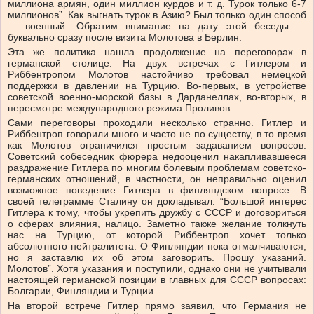
миллиона армян, один миллион курдов и т. д. Турок только 6-7
миллионов”. Как выгнать турок в Азию? Был только один способ
— военный. Обратим внимание на дату этой беседы —
буквально сразу после визита Молотова в Берлин.
Эта же политика нашла продолжение на переговорах в
германской столице. На двух встречах с Гитлером и
Риббентропом Молотов настойчиво требовал немецкой
поддержки в давлении на Турцию. Во-первых, в устройстве
советской военно-морской базы в Дарданеллах, во-вторых, в
пересмотре международного режима Проливов.
Сами переговоры проходили несколько странно. Гитлер и
Риббентроп говорили много и часто не по существу, в то время
как Молотов ограничился простым задаванием вопросов.
Советский собеседник фюрера недооценил накапливавшееся
раздражение Гитлера по многим болевым проблемам советско-
германских отношений, в частности, он неправильно оценил
возможное поведение Гитлера в финляндском вопросе. В
своей телеграмме Сталину он докладывал: “Большой интерес
Гитлера к тому, чтобы укрепить дружбу с СССР и договориться
о сферах влияния, налицо. Заметно также желание толкнуть
нас на Турцию, от которой Риббентроп хочет только
абсолютного нейтралитета. О Финляндии пока отмалчиваются,
но я заставлю их об этом заговорить. Прошу указаний.
Молотов”. Хотя указания и поступили, однако они не учитывали
настоящей германской позиции в главных для СССР вопросах:
Болгарии, Финляндии и Турции.
На второй встрече Гитлер прямо заявил, что Германия не