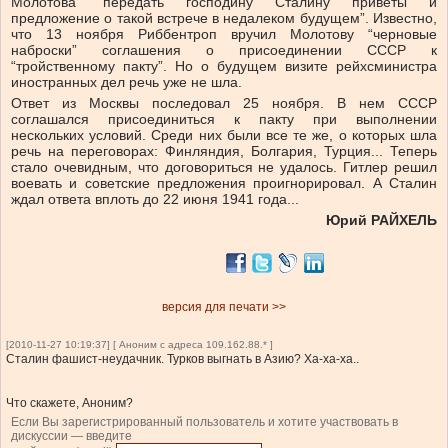
Молотова “передать господину Сталину приветы и
предложение о такой встрече в недалеком будущем”. Известно,
что 13 ноября Риббентроп вручил Молотову “черновые
наброски” соглашения о присоединении СССР к
“тройственному пакту”. Но о будущем визите рейхсминистра
иностранных дел речь уже не шла.
Ответ из Москвы последовал 25 ноября. В нем СССР
соглашался присоединиться к пакту при выполнении
нескольких условий. Среди них были все те же, о которых шла
речь на переговорах: Финляндия, Болгария, Турция... Теперь
стало очевидным, что договориться не удалось. Гитлер решил
воевать и советские предложения проигнорировал. А Сталин
ждал ответа вплоть до 22 июня 1941 года...
Юрий РАЙХЕЛЬ
версия для печати >>
[2010-11-27 10:19:37] [ Аноним с адреса 109.162.88.* ]
Сталин фашист-неудачник. Турков выгнать в Азию? Ха-ха-ха..
Что скажете, Аноним?
Если Вы зарегистрированный пользователь и хотите участвовать в
дискуссии — введите