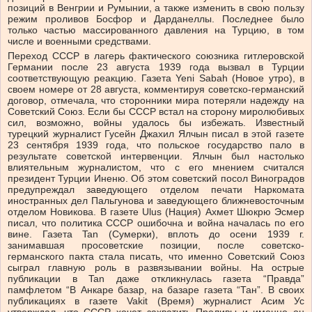
позиций в Венгрии и Румынии, а также изменить в свою пользу
режим проливов Босфор и Дарданеллы. Последнее было
только частью массированного давления на Турцию, в том
числе и военными средствами.
Переход СССР в лагерь фактического союзника гитлеровской
Германии после 23 августа 1939 года вызвал в Турции
соответствующую реакцию. Газета Yeni Sabah (Новое утро), в
своем номере от 28 августа, комментируя советско-германский
договор, отмечала, что сторонники мира потеряли надежду на
Советский Союз. Если бы СССР встал на сторону миролюбивых
сил, возможно, войны удалось бы избежать. Известный
турецкий журналист Гусейн Джахил Ялчын писал в этой газете
23 сентября 1939 года, что польское государство пало в
результате советской интервенции. Ялчын был настолько
влиятельным журналистом, что с его мнением считался
президент Турции Иненю. Об этом советский посол Виноградов
предупреждал заведующего отделом печати Наркомата
иностранных дел Пальгунова и заведующего ближневосточным
отделом Новикова. В газете Ulus (Нация) Ахмет Шюкрю Эсмер
писал, что политика СССР ошибочна и война началась по его
вине. Газета Tan (Сумерки), вплоть до осени 1939 г.
занимавшая просоветские позиции, после советско-
германского пакта стала писать, что именно Советский Союз
сыграл главную роль в развязывании войны. На острые
публикации в Tan даже откликнулась газета “Правда”
памфлетом “В Анкаре базар, на базаре газета “Тан”. В своих
публикациях в газете Vakit (Время) журналист Асим Ус