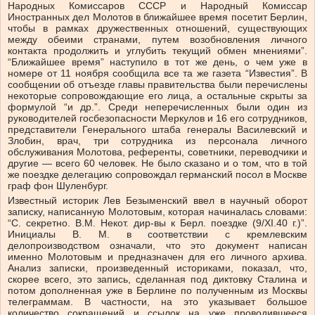
Народных Комиссаров СССР и Народный Комиссар
Иностранных дел Молотов в ближайшее время посетит Берлин,
чтобы в рамках дружественных отношений, существующих
между обеими странами, путем возобновления личного
контакта продолжить и углубить текущий обмен мнениями”.
“Ближайшее время” наступило в тот же день, о чем уже в
номере от 11 ноября сообщила все та же газета “Известия”. В
сообщении об отъезде главы правительства были перечислены
некоторые сопровождающие его лица, а остальные скрыты за
формулой “и др.”. Среди неперечисленных были один из
руководителей госбезопасности Меркулов и 16 его сотрудников,
представители Генерального штаба генералы Василевский и
Злобин, врач, три сотрудника из персонала личного
обслуживания Молотова, референты, советники, переводчики и
другие — всего 60 человек. Не было сказано и о том, что в той
же поездке делегацию сопровождал германский посол в Москве
граф фон Шуленбург.
Известный историк Лев Безыменский ввел в научный оборот
записку, написанную Молотовым, которая начиналась словами:
“С. секретно. В.М. Некот. дир-вы к Берл. поездке (9/XI.40 г.)”.
Инициалы В. М. в соответствии с кремлевским
делопроизводством означали, что это документ написан
именно Молотовым и предназначен для его личного архива.
Анализ записки, произведенный историками, показал, что,
скорее всего, это запись, сделанная под диктовку Сталина и
потом дополненная уже в Берлине по полученным из Москвы
телеграммам. В частности, на это указывает большое
количество сокращений и ссылок на уже проводившееся