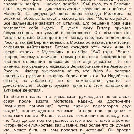
половины ноября — начала декабря 1940 года, то в Берлине
еще надеялись на дипломатическое разрешение проблем с
Москвой. На следующий день после отъезда Молотова из
Берлина Геббельс записал в своем дневнике: “Молотов уехал...
Все дальнейшее зависит от Сталина. Его решение пока еще
заставляет себя ждать”. В узком кругу Гитлер признал
безуспешность его усилий в переговорах. Он объяснял это
“исключительно благоприятным” международным положением
России, так как Берлин воевал, а Москва оставалась вне войны,
сохраняла нейтралитет. Гитлер коснулся этой темы еще во
время встречи с Муссолини в октябре 1940 года: “Встает
вопрос, почему англичане, несмотря на свое безнадежное в
военном отношении положение, все еще держатся. По его
мнению, это связано с надеждой Великобритании на Америку и
Россию... Фюрер высказался за то, что было бы полезно
направить русских в сторону Индии или хотя бы Индийского
океана, но добавляет, что он сомневается, удастся ли
действительно побудить русских принять в этом направлении
активные действия”.
То обстоятельство, что германское руководство не оставило
сразу после визита Молотова надежд на достижение
“взаимного понимания” путем прямых переговоров двух
вождей, подтверждается словами Гитлера при прощании с
советским гостем. Фюрер высказал сожаление по поводу того,
что “ему до сих пор не удалось встретиться с такой огромной
исторической личностью, как Сталин, тем более что он думает,
что, может быть, он сам попадет в историю”. Он просил