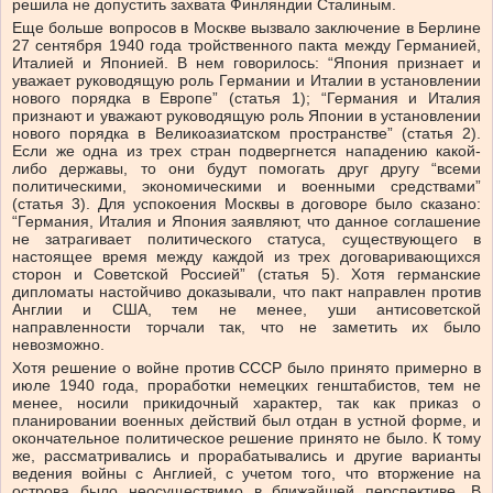
решила не допустить захвата Финляндии Сталиным.
Еще больше вопросов в Москве вызвало заключение в Берлине
27 сентября 1940 года тройственного пакта между Германией,
Италией и Японией. В нем говорилось: “Япония признает и
уважает руководящую роль Германии и Италии в установлении
нового порядка в Европе” (статья 1); “Германия и Италия
признают и уважают руководящую роль Японии в установлении
нового порядка в Великоазиатском пространстве” (статья 2).
Если же одна из трех стран подвергнется нападению какой-
либо державы, то они будут помогать друг другу “всеми
политическими, экономическими и военными средствами”
(статья 3). Для успокоения Москвы в договоре было сказано:
“Германия, Италия и Япония заявляют, что данное соглашение
не затрагивает политического статуса, существующего в
настоящее время между каждой из трех договаривающихся
сторон и Советской Россией” (статья 5). Хотя германские
дипломаты настойчиво доказывали, что пакт направлен против
Англии и США, тем не менее, уши антисоветской
направленности торчали так, что не заметить их было
невозможно.
Хотя решение о войне против СССР было принято примерно в
июле 1940 года, проработки немецких генштабистов, тем не
менее, носили прикидочный характер, так как приказ о
планировании военных действий был отдан в устной форме, и
окончательное политическое решение принято не было. К тому
же, рассматривались и прорабатывались и другие варианты
ведения войны с Англией, с учетом того, что вторжение на
острова было неосуществимо в ближайшей перспективе. В