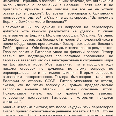
искусства. Черчилль в воспоминаниях отмечал, что англичанам
было известно о совещании в Берлине. “Хотя нас и не
пригласили принять в нем участие, мы все же не хотели
оставаться в стороне”. Во время переговоров с британским
премьером в годы войны Сталин в шутку спросил: “Вы почему в
Берлине бомбили моего Вячеслава?”
Практически ни по одному из вопросов на переговорах
добиться хоть каких-то результатов не удалось. В своей
телеграмме из Берлина Молотов сообщал: “Сталину. Сегодня,
13 ноября, состоялась беседа с Гитлером 3 с половиной часа и
после обеда, сверх программных бесед, трехчасовая беседа с
Риббентропом... Обе беседы не дали желательных результатов.
Главное время с Гитлером ушло на финский вопрос. Гитлер
заявил, что подтверждает прошлогоднее соглашение, но
Германия заявляет, что она заинтересована в сохранении мира
на Балтийском море. Мое указание, что в прошлом году
никаких оговорок не делалось по этому вопросу, не
опровергалось, но и не имело влияния. Вторым вопросом,
вызвавшим настороженность Гитлера, был вопрос о гарантиях
Болгарии со стороны СССР... Гитлер уклонился от ответа,
сказав, что по этому вопросу он должен предварительно
запросить мнение Италии... Таковы основные итоги.
Похвастаться нечем, но, по крайней мере, выяснил
теперешние настроения Гитлера, с которыми придется
считаться”.
Многие историки считают, что после неудачи этих переговоров
Гитлер принял окончательное решение воевать с СССР. Это не
совсем так. Если рассматривать краткий период второй