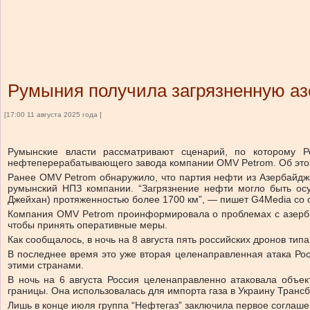
Румыния получила загрязненную аз
[17:00 11 августа 2025 года ]
Румынские власти рассматривают сценарий, по которому Р
нефтеперерабатывающего завода компании OMV Petrom. Об этом
Ранее OMV Petrom обнаружило, что партия нефти из Азербайджа
румынский НПЗ компании. “Загрязнение нефти могло быть ос
Джейхан) протяженностью более 1700 км”, — пишет G4Media со с
Компания OMV Petrom проинформировала о проблемах с азерба
чтобы принять оперативные меры.
Как сообщалось, в ночь на 8 августа пять российских дронов ти
В последнее время это уже вторая целенаправленная атака Рос
этими странами.
В ночь на 6 августа Россия целенаправленно атаковала объе
границы. Она использовалась для импорта газа в Украину Тран
Лишь в конце июля группа “Нефтегаз” заключила первое соглашен