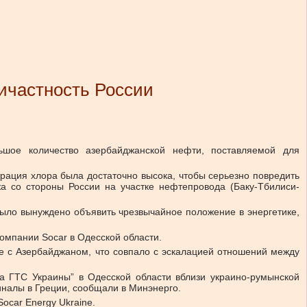
ичастность России
ьшое количество азербайджанской нефти, поставляемой для
рация хлора была достаточно высока, чтобы серьезно повредить
 со стороны России на участке нефтепровода (Баку-Тбилиси-
ло вынуждено объявить чрезвычайное положение в энергетике,
компании Socar в Одесской области.
ые с Азербайджаном, что совпало с эскалацией отношений между
а ГТС Украины” в Одесской области вблизи украино-румынской
иналы в Греции, сообщали в Минэнерго.
ocar Energy Ukraine.