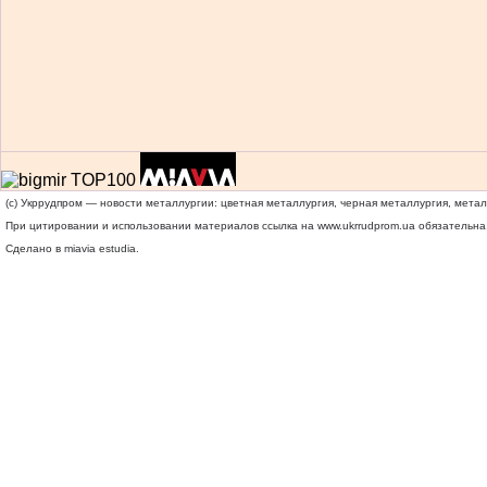
(c) Укррудпром — новости металлургии: цветная металлургия, черная металлургия, мета
При цитировании и использовании материалов ссылка на
www.ukrrudprom.ua
обязательна.
Сделано в miavia estudia.