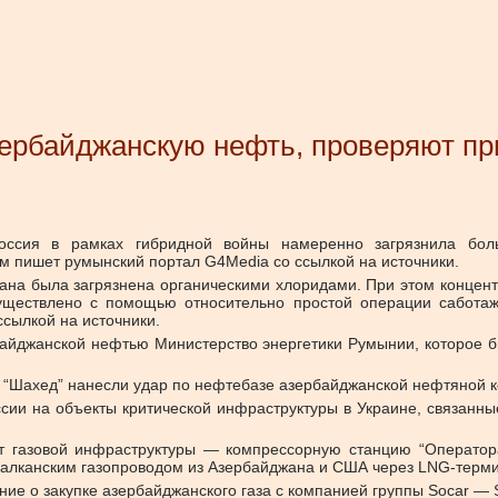
ербайджанскую нефть, проверяют пр
оссия в рамках гибридной войны намеренно загрязнила бол
 пишет румынский портал G4Media со ссылкой на источники.
на была загрязнена органическими хлоридами. При этом концент
уществлено с помощью относительно простой операции саботажа
сылкой на источники.
йджанской нефтью Министерство энергетики Румынии, которое бы
па “Шахед” нанесли удар по нефтебазе азербайджанской нефтяной 
сии на объекты критической инфраструктуры в Украине, связанн
кт газовой инфраструктуры — компрессорную станцию “Оператор
сбалканским газопроводом из Азербайджана и США через LNG-терм
ие о закупке азербайджанского газа с компанией группы Socar — S