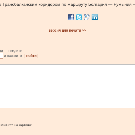
но Трансбалканским коридором по маршруту Болгария — Румыния —
версия для печати >>
ии — введите
и нажмите
| войти |
.
 кликните на картинке.