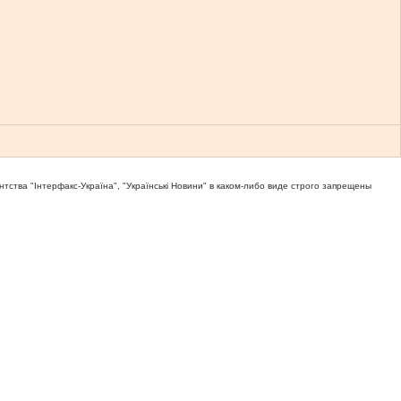
тва "Iнтерфакс-Україна", "Українськi Новини" в каком-либо виде строго запрещены