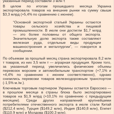
указанный период составили 3 млн т.
В целом по итогам прошедшего месяца Украина
экспортировала товаров на внешние рынки на сумму свыше
$3,3 млрд (+5,4% по сравнению с июнем).
“Основной экспортной статьей Украины остаются
товары сельского хозяйства и пищевой
промышленности. В июле они достигли $1,7 млрд
— это более половины от общего экспорта.
Значительную долю экспорта также составляют
железная руда, отдельные виды продукции
машиностроения и металлургии”, — говорится в
сообщении.
По объемам за прошлый месяц страна экспортировала 8,2 млн
т товаров, из них 3,5 млн т — аграрная продукция. Кроме того,
за указанный период увеличились физические объемы
перевозок морским и автомобильным транспортом (+7,1% и
+4,4% по сравнению с июнем соответственно), однако
снизились перевозки товаров железнодорожным транспортом
(-1,5% м./м.).
Ключевым торговым партнером Украины остается Евросоюз —
в прошлом месяце в страны блока было экспортировано
товаров на $1,9 млрд (+10,1% по сравнению с предыдущим
месяцем). Среди других направлений крупнейшими
потребителями отечественного экспорта в июле стали Китай
($212,4 млн), Турция ($149,2 млн), Индия ($140,8 млн), Египет
($110,9 млн) и Молдова ($100,3 млн).