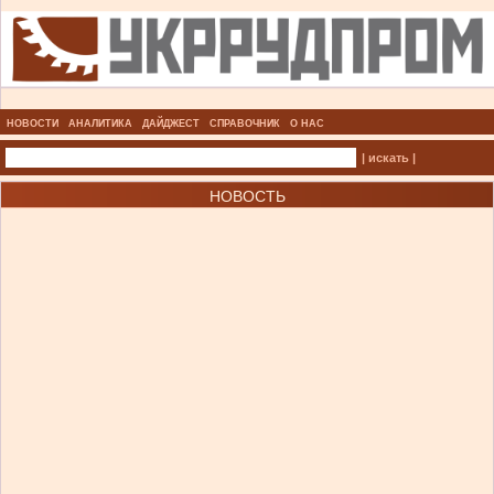
НОВОСТИ
АНАЛИТИКА
ДАЙДЖЕСТ
СПРАВОЧНИК
О НАС
| искать |
НОВОСТЬ