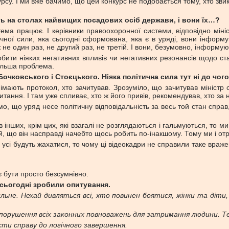
су. І ми вже бачимо, що цей конкурс не подобається тому, хто звик
ть на столах найвищих посадових осіб держави, і вони їх…?
а працює. І керівники правоохоронної системи, відповідно мініст
тичної сили, яка сьогодні сформована, яка є в уряді, вони інформу
ж не один раз, не другий раз, не третій. І вони, безумовно, інформу
ити ніяких негативних впливів чи негативних резонансів щодо ста
більша проблема.
очковського і Стоєцького. Ніяка політична сила тут ні до чого.
німають протокол, хто зачитував. Зрозуміло, що зачитував мініс
тання. І там уже спливає, хто ж його привів, рекомендував, хто за н
 що уряд несе політичну відповідальність за весь той стан справ, я
 інших, крім цих, які взагалі не розглядаються і гальмуються, то м
й, що він насправді начебто щось робить по-інакшому. Тому ми і отр
х усі будуть жахатися, то чому ці відеокадри не справили таке вражен
є бути просто безсумнівно.
сьогодні зробили опитування.
ьне. Нехай дивляться всі, хто повинен боятися, жінки та діти,
 порушення всіх законних повноважень для затримання людини. Т
ти справу до логічного завершення.