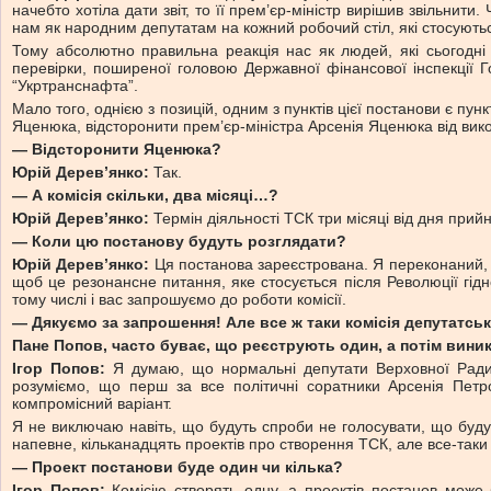
начебто хотіла дати звіт, то її прем’єр-міністр вирішив звільнити
нам як народним депутатам на кожний робочий стіл, які стосуютьс
Тому абсолютно правильна реакція нас як людей, які сьогодні
перевірки, поширеної головою Державної фінансової інспекції Г
“Укртранснафта”.
Мало того, однією з позицій, одним з пунктів цієї постанови є пун
Яценюка, відсторонити прем’єр-міністра Арсенія Яценюка від вико
— Відсторонити Яценюка?
Юрій Дерев’янко:
Так.
— А комісія скільки, два місяці…?
Юрій Дерев’янко:
Термін діяльності ТСК три місяці від дня прийн
— Коли цю постанову будуть розглядати?
Юрій Дерев’янко:
Ця постанова зареєстрована. Я переконаний, 
щоб це резонансне питання, яке стосується після Революції гідн
тому числі і вас запрошуємо до роботи комісії.
— Дякуємо за запрошення! Але все ж таки комісія депутатська
Пане Попов, часто буває, що реєструють один, а потім виник
Ігор Попов:
Я думаю, що нормальні депутати Верховної Ради 
розуміємо, що перш за все політичні соратники Арсенія Петр
компромісний варіант.
Я не виключаю навіть, що будуть спроби не голосувати, що буду
напевне, кільканадцять проектів про створення ТСК, але все-таки т
— Проект постанови буде один чи кілька?
Ігор Попов:
Комісію створять одну, а проектів постанов може б