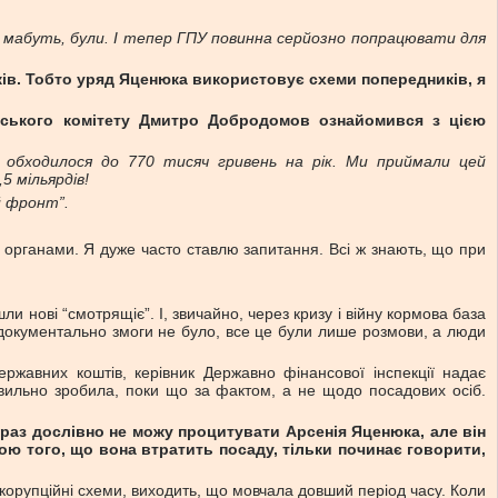
 мабуть, були. І тепер ГПУ повинна серйозно попрацювати для
ів. Тобто уряд Яценюка використовує схеми попередників, я
нтського комітету Дмитро Добродомов ознайомився з цією
 обходилося до 770 тисяч гривень на рік. Ми приймали цей
5 мільярдів!
й фронт”.
и органами. Я дуже часто ставлю запитання. Всі ж знають, що при
и нові “смотрящіє”. І, звичайно, через кризу і війну кормова база
и документально змоги не було, все це були лише розмови, а люди
жавних коштів, керівник Державно фінансової інспекції надає
вильно зробила, поки що за фактом, а не щодо посадових осіб.
араз дослівно не можу процитувати Арсенія Яценюка, але він
зою того, що вона втратить посаду, тільки починає говорити,
орупційні схеми, виходить, що мовчала довший період часу. Коли