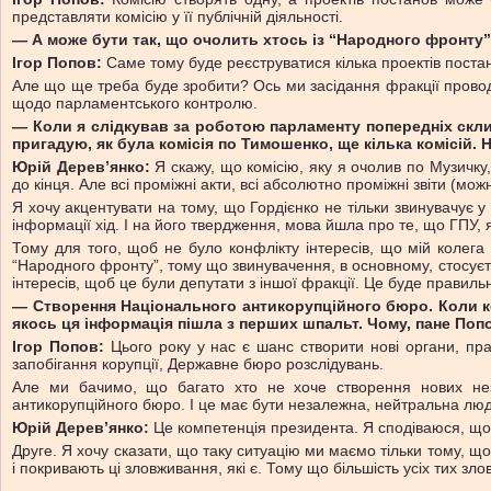
представляти комісію у її публічній діяльності.
— А може бути так, що очолить хтось із “Народного фронту
Ігор Попов:
Саме тому буде реєструватися кілька проектів постано
Але що ще треба буде зробити? Ось ми засідання фракції провод
щодо парламентського контролю.
— Коли я слідкував за роботою парламенту попередніх скликан
пригадую, як була комісія по Тимошенко, ще кілька комісій. 
Юрій Дерев’янко:
Я скажу, що комісію, яку я очолив по Музичку,
до кінця. Але всі проміжні акти, всі абсолютно проміжні звіти (мо
Я хочу акцентувати на тому, що Гордієнко не тільки звинувачує у
інформації хід. І на його твердження, мова йшла про те, що ГПУ,
Тому для того, щоб не було конфлікту інтересів, що мій колега 
“Народного фронту”, тому що звинувачення, в основному, стосуєть
інтересів, щоб це були депутати з іншої фракції. Це буде правиль
— Створення Національного антикорупційного бюро. Коли комі
якось ця інформація пішла з перших шпальт. Чому, пане Поп
Ігор Попов:
Цього року у нас є шанс створити нові органи, прав
запобігання корупції, Державне бюро розслідувань.
Але ми бачимо, що багато хто не хоче створення нових неза
антикорупційного бюро. І це має бути незалежна, нейтральна лю
Юрій Дерев’янко:
Це компетенція президента. Я сподіваюся, що
Друге. Я хочу сказати, що таку ситуацію ми маємо тільки тому, що
і покривають ці зловживання, які є. Тому що більшість усіх тих з