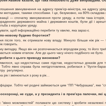
сен Аваков казали, що така показовість дуже виправдана. Оск
лошення звинувачення на адресу прем’єр-міністра, на адресу уряд
ми методами, такими способами. І це, безумовно, на 80% складова 
акції — спочатку звинувачення проти уряду, а потім така історія,
озкраденнях державного майна і державних коштів, були дії і ареш
отьба з корупцією уряду.
рувати, щоб інформаційно перебити ту хвилю, яка зараз є.
р по-новому будемо боротися?
 після того, як отримали нову владу. Минуло більше ніж рік — то
ік говорить.
у випадку. Якщо він не розпочинається впродовж року, то його треба
ивається новим етапом. Але до цього часу нічого подібного не було.
 робити з цього приводу висновки?
илося, що недостатньо саме підстав, недостатньо доказів для то
. Тобто явно справа була непідготовлена, робилася з “бухти-бар
істру регулярно.
на рік і змінюються з року в рік…
ціари. Тобто чиї родичі займаються цим “ПП “Чебурашка”, яке “стри
хоронці, не суди, а у президента і в прем’єра папочки, які 
с “вікно можливостей” поламати цю систему і зробити незалежні