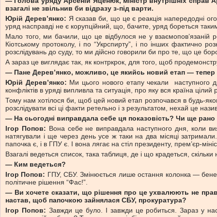
— Голова уряду Арсеній Яценюк, міністр внутрішніх справ Ар
взагалі не звільнив би відразу з-під варти.
Юрій Дерев’янко:
Я сказав би, що це є реакція напередодні ого
уряд насправді не є корупційний, що, бачите, уряд бореться таки
Мало того, ми бачили, що це відбулося не у взаємопов’язаній ре
Кіотському протоколу, і по “Укрспирту”, і по інших фактично р
розслідувань до суду, то ми дійсно говорили би про те, що це бор
А зараз це виглядає так, як контркрок, для того, щоб продемонст
— Пане Дерев’янко, можливо, це якийсь новий етап — тепе
Юрій Дерев’янко:
Ми цього нового етапу чекали наступного дня
конфліктів в уряді випливла та ситуація, про яку вся країна цілий р
Тому нам хотілося би, щоб цей новий етап розпочався в будь-яком
розслідувати всі ці факти ретельно і з результатом, нехай це наз
— На сьогодні виправдала себе ця показовість? Чи ще рано
Ігор Попов:
Вона себе не виправдала наступного дня, коли вияв
натягували і ще через день усе ж таки на два місяці затримали
папочка є, і в ГПУ є. І вона лягає на стіл президенту, прем’єр-мін
Взагалі ведеться список, така таблиця, де і що крадеться, скільки 
— Ким ведеться?
Ігор Попов:
ГПУ, СБУ. Змінюється лише остання колонка — бенефі
політичне рішення “Фас!”.
— Ви хочете сказати, що рішення про це ухвалюють не правоо
настав, щоб папочкою зайнялася СБУ, прокуратура?
Ігор Попов:
Завжди це було. І завжди це робиться. Зараз у на