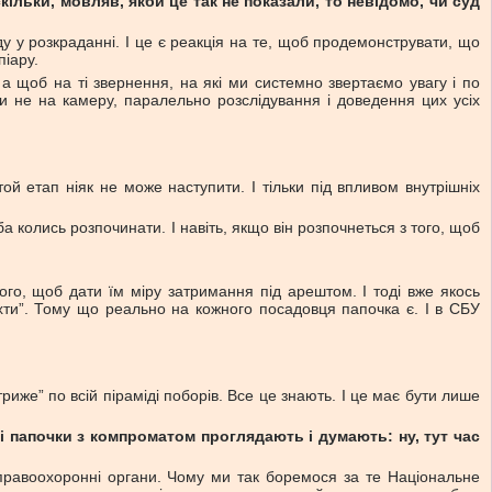
ільки, мовляв, якби це так не показали, то невідомо, чи суд
у у розкраданні. І це є реакція на те, щоб продемонструвати, що
піару.
 а щоб на ті звернення, на які ми системно звертаємо увагу і по
ти не на камеру, паралельно розслідування і доведення цих усіх
й етап ніяк не може наступити. І тільки під впливом внутрішніх
 колись розпочинати. І навіть, якщо він розпочнеться з того, щоб
го, щоб дати їм міру затримання під арештом. І тоді вже якось
ахти”. Тому що реально на кожного посадовця папочка є. І в СБУ
же” по всій піраміді поборів. Все це знають. І це має бути лише
ці папочки з компроматом проглядають і думають: ну, тут час
 правоохоронні органи. Чому ми так боремося за те Національне