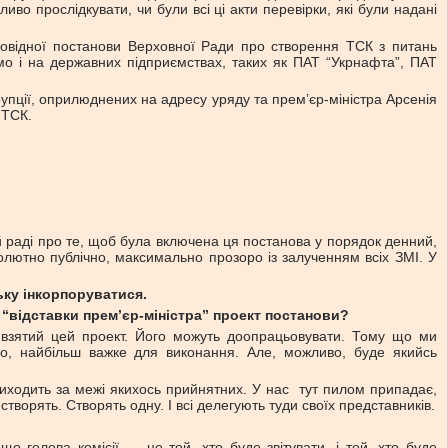
ливо прослідкувати, чи були всі ці акти перевірки, які були надані
повідної постанови Верховної Ради про створення ТСК з питань
амо і на державних підприємствах, таких як ПАТ “Укрнафта”, ПАТ
корупції, оприлюднених на адресу уряду та прем’єр-міністра Арсенія
 ТСК.
 раді про те, щоб була включена ця постанова у порядок денний,
солютно публічно, максимально прозоро із залученням всіх ЗМІ. У
ьку інкорпоруватися.
 “відставки прем’єр-міністра” проект постанови?
взятий цей проект. Його можуть доопрацьовувати. Тому що ми
но, найбільш важке для виконання. Але, можливо, буде якийсь
виходить за межі якихось прийнятних. У нас тут пилом припадає,
творять. Створять одну. І всі делегують туди своїх представників.
о голова комісії — це той, хто буде звітувати, і той, хто буде