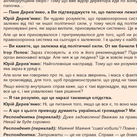
антикорупційне бюро? Тому що вже відбір директора йде по конкур
папочка...
— Пане Дерев’янко, а Ви підтверджуєте те, що папочки лежа
Юрій Дерев’янко:
Ви чудово розумієте, що правоохоронна систем
залежні від тієї чи іншої політичної сили, у тому числі від полі
приховувані речі, які зараз вилізли, приховувалися системно. Це 
Але це все приховувалося і притримувалося для того, щоб не роб
правоохоронна система на сьогодні є залежною. І в цьому є най
— Ви кажете, що залежна від політичної сили. От ми бачили Б
Ігор Попов:
Зараз з'ясовують: а хто ж його рекомендував? Під
орган виконавчої влади. Але чия ж це людина? Це ж зовсім інше пи
Юрій Дерев’янко:
Найголовніше насправді. Тому що ми розуміємо,
яка зараз в уряді є.
Але коли ми говоримо про те, що є маса звернень, і маса є фактів
як громовідвід, для того, щоб продемонструвати, що уряд не таки
Якщо міністр внутрішніх справ каже, що є такі відеокадри, від яки
все це є, і ми ухвалюємо таке рішення?
— Я так розумію, що це наразі таємниця слідства.
Юрій Дерев’янко:
Ні, це питання того, якщо це все є, то воно ма
— А що з цього приводу думають українські громадяни? Ми 
Респондентка (переклад):
Дуже задоволена! Вважаю за правил
Нехай їм буде соромно.
Респондент (переклад):
Маячня! Маячня “сивої кобили”! Повне
Респондентка:
Затримати — це не справа. Справа — це довес