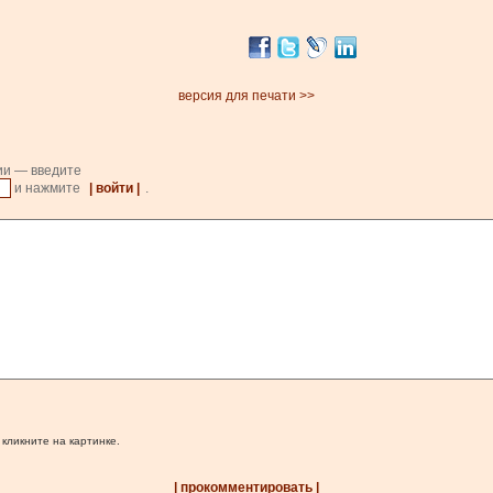
версия для печати >>
ии — введите
и нажмите
| войти |
.
 кликните на картинке.
| прокомментировать |