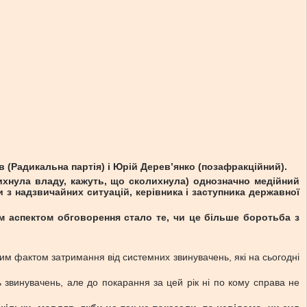
ов (Радикальна партія) і Юрій Дерев’янко (позафракційний).
лихнула владу, кажуть, що сколихнула) однозначно медійний
и з надзвичайних ситуацій, керівника і заступника державної
м аспектом обговорення стало те, чи це більше боротьба з
вим фактом затримання від системних звинувачень, які на сьогодні
ь звинувачень, але до покарання за цей рік ні по кому справа не