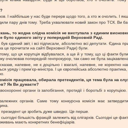
”?
в. І найбільше у нас буде перерв щодо того, а хто ж очолить. І якщо
или пару днів тому. Треба ухвалювати новий закон про ТСК. Ви бач
ь, то жодна слідча комісія не виступала з єдиним висновком. Б
Не було єдиного звіту у попередній Верховній Раді.
 був єдиний звіт, і всі підписали, абсолютно всі депутати. Єдина п
жна це прочитати на сайті Верховної Ради) були.
 тому, що ця корупція відбувалася, а ще й у тому, що ці факти бу
 яку очолював попередній генпрокурор, так само не була зацікавлен
сказав, напевне, не є доцільно і взагалі, напевне, не коректно 
ся уряду і прем’єр-міністра. І це європейська абсолютно практика
но.
сія працювала, обирала претендентів, ця тема була на слуху,
ов? Як Ви думаєте?
оохоронні органи із запобігання, протидії і боротьбі з корупціє
лежних органів. Саме тому конкурсна комісія має затвердити
дина.
 президент це зробить дуже швидко. Це перше.
 сьогодні більшість фракцій залежить від олігархів. Сьогодні це фак
ловживань мають конкретних бенефіціарів.