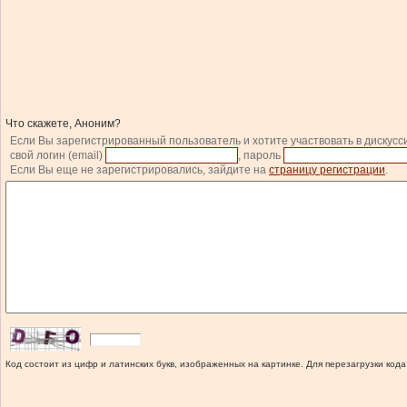
Что скажете, Аноним?
Если Вы зарегистрированный пользователь и хотите участвовать в дискусс
свой логин (email)
, пароль
Если Вы еще не зарегистрировались, зайдите на
страницу регистрации
.
Код состоит из цифр и латинских букв, изображенных на картинке. Для перезагрузки кода