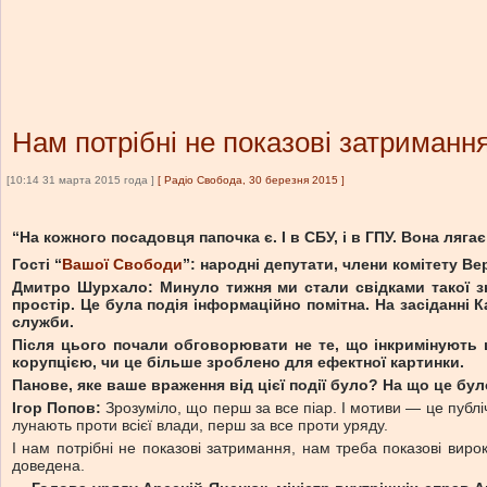
Нам потрібні не показові затримання
[10:14 31 марта 2015 года ]
[
Радіо Свобода, 30 березня 2015
]
“На кожного посадовця папочка є. І в СБУ, і в ГПУ. Вона ляга
Гості “
Вашої Свободи
”: народні депутати, члени комітету Ве
Дмитро Шурхало: Минуло тижня ми стали свідками такої зна
простір. Це була подія інформаційно помітна. На засіданні 
служби.
Після цього почали обговорювати не те, що інкримінують 
корупцією, чи це більше зроблено для ефектної картинки.
Панове, яке ваше враження від цієї події було? На що це бу
Ігор Попов:
Зрозуміло, що перш за все піар. І мотиви — це публі
лунають проти всієї влади, перш за все проти уряду.
І нам потрібні не показові затримання, нам треба показові виро
доведена.