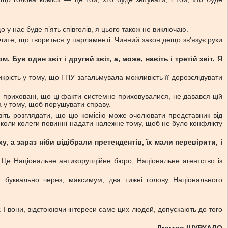
 у нас буде п’ять співголів, я цього також не виключаю.
ите, що твориться у парламенті. Чинний закон дещо зв’язує руки
ув один звіт і другий звіт, а, може, навіть і третій звіт. Я
рикрість у тому, що ГПУ загальмувала можливість її дорозслідувати
ли приховані, що ці факти системно приховувалися, не давався цій
а у тому, щоб порушувати справу.
навіть розглядати, що цю комісію може очолювати представник від
, коли колеги повинні надати належне тому, щоб не було конфлікту
 а зараз ніби відібрали претендентів, їх мали перевірити, і
ю. Це Національне антикорупційне бюро, Національне агентство із
 буквально через, максимум, два тижні голову Національного
т. І вони, відстоюючи інтереси саме цих людей, допускають до того