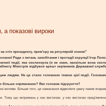
, а показові вироки
є на стіл президенту, прем’єру на регулярній основі”
рховної Ради з питань запобігання і протидії корупції Ігор Поп
чної події, яка сколихнула (я не знаю, наскільки вона ско
Кабінету Міністрів відбувся арешт керівників Державної служб
цим людям. Не це стало головною темою цієї події. Головни
ло більше спрямовано? Яке головне підгрунття?
чні мотиви. Більше того, це намагання відволікти увагу таким яскра
ки. Тому що затримань у нас вистачає, у нас вистачає пред’явлен