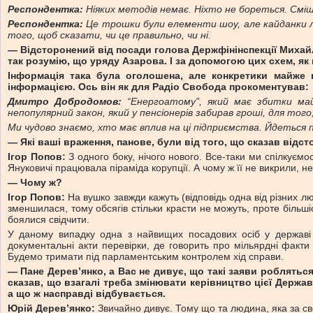
Респондентка:
Ніяких методів немає. Ніхто не бореться. Сміш
Респондентка:
Це трошки були елементи шоу, але кайданки лю
того, щоб сказати, чи це правильно, чи ні.
— Відсторонений від посади голова Держфінінспекції Михай
так розумію, що уряду Азарова. І за допомогою цих схем, як 
Інформація така була оголошена, але конкретики майже 
інформацією. Ось він як для Радіо Свобода прокоментував:
Дмитро Добродомов:
“Енергоатому”,
який має збитки майж
непопулярний закон, який у пенсіонерів забирав гроші, для того
Ми чудово знаємо, хто має вплив на ці підприємства. Йдеться 
— Які ваші враження, панове, були від того, що сказав від
Ігор Попов:
З одного боку, нічого нового. Все-таки ми спілкуєм
Януковичі працювала піраміда корупції. А чому ж її не викрили, н
— Чому ж?
Ігор Попов:
На вушко завжди кажуть (відповідь одна від різних лю
зменшилася, тому обсягів стільки красти не можуть, проте більш
боялися свідчити.
У даному випадку одна з найвищих посадових осіб у державі 
документальні акти перевірки, де говорить про мільярдні фак
Будемо тримати під парламентським контролем хід справи.
— Пане Дерев’янко,
а Вас не дивує, що такі заяви роблятьс
сказав, що взагалі треба змінювати керівництво цієї Держав
а що ж насправді відбувається.
Юрій Дерев’янко:
Звичайно дивує. Тому що та людина, яка за св