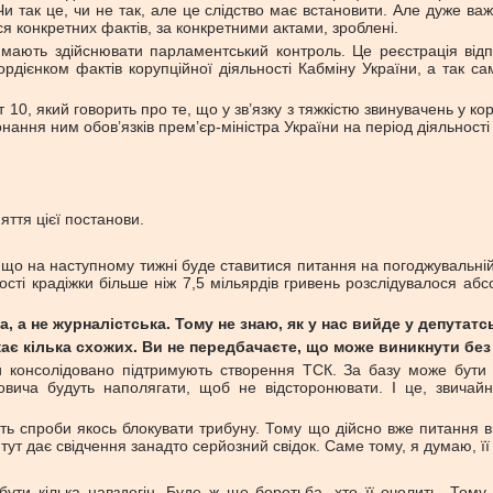
. Чи так це, чи не так, але це слідство має встановити. Але дуже важ
я конкретних фактів, за конкретними актами, зроблені.
 мають здійснювати парламентський контроль. Це реєстрація від
ордієнком фактів корупційної діяльності Кабміну України, а так с
кт 10, який говорить про те, що у зв’язку з тяжкістю звинувачень у 
нання ним обов’язків прем’єр-міністра України на період діяльності
яття цієї постанови.
що на наступному тижні буде ставитися питання на погоджувальній
ості крадіжки більше ніж 7,5 мільярдів гривень розслідувалося аб
, а не журналістська. Тому не знаю, як у нас вийде у депутатс
ає кілька схожих. Ви не передбачаєте, що може виникнути без
консолідовано підтримують створення ТСК. За базу може бути 
овича будуть наполягати, щоб не відсторонювати. І це, звичай
ть спроби якось блокувати трибуну. Тому що дійсно вже питання 
ут дає свідчення занадто серйозний свідок. Саме тому, я думаю, її с
ути кілька навздогін. Буде ж ще боротьба, хто її очолить. Тому щ