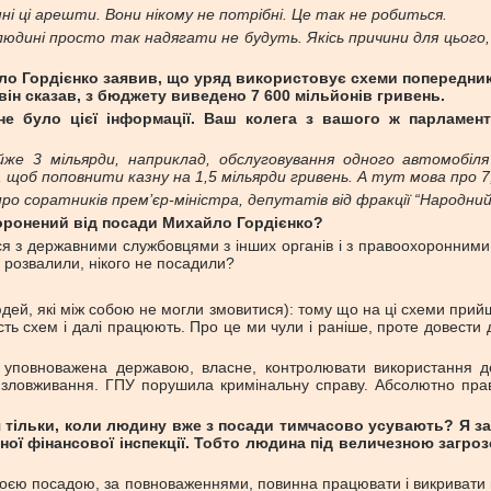
ні ці арешти. Вони нікому не потрібні. Це так не робиться.
дині просто так надягати не будуть. Якісь причини для цього,
ло Гордієнко заявив, що уряд використовує схеми попередник
він сказав, з бюджету виведено 7 600 мільйонів гривень.
не було цієї інформації. Ваш колега з вашого ж парламе
е 3 мільярди, наприклад, обслуговування одного автомобіля
, щоб поповнити казну на 1,5 мільярди гривень. А тут мова про 7,
про соратників прем’єр-міністра, депутатів від фракції “Народни
сторонений від посади Михайло Гордієнко?
ося з державними службовцями з інших органів і з правоохоронним
е розвалили, нікого не посадили?
дей, які між собою не могли змовитися): тому що на ці схеми прийшл
ість схем і далі працюють. Про це ми чули і раніше, проте довест
уповноважена державою, власне, контролювати використання дер
ти зловживання. ГПУ порушила кримінальну справу. Абсолютно пра
я тільки, коли людину вже з посади тимчасово усувають? Я з
ної фінансової інспекції. Тобто людина під величезною загро
оєю посадою, за повноваженнями, повинна працювати і викривати к