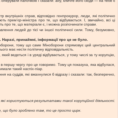
 оперувати папочкою і сказати: ану, кличте його сюди — на тебе є
р внутрішніх справ, відповідно генпрокурор, люди, які політично
ють прем’єр-міністра про те, що відбувається. І, звичайно, всі ці
ють про те, що матеріали є, і можна розпочинати справи.
влення людей до тієї чи іншої політичної сили. Тому, безумовно,
 Наразі, принаймні, інформації про це не було.
тр оборони, тому що саме Міноборони спрямовує цей центральний
ього має нести політичну відповідальність.
кий ведеться і в уряді відбувається, у тому числі за ту корупцію,
и в першу чергу про це говоримо. Тому ця показуха, яка відбулася,
имали такий наспіх-піар.
ня на суддів, які вжахнулися б відразу і сказали: так, безперечно,
 які користуються результатами такої корупційної діяльності.
е, що було зроблено там, то це просто цирк.