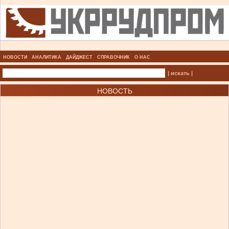
НОВОСТИ
АНАЛИТИКА
ДАЙДЖЕСТ
СПРАВОЧНИК
О НАС
| искать |
НОВОСТЬ