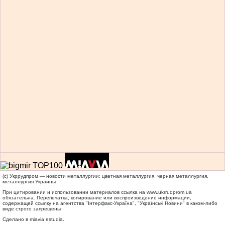
(c) Укррудпром — новости металлургии: цветная металлургия, черная металлургия,
металлургия Украины
При цитировании и использовании материалов ссылка на
www.ukrrudprom.ua
обязательна. Перепечатка, копирование или воспроизведение информации,
содержащей ссылку на агентства "Iнтерфакс-Україна", "Українськi Новини" в каком-либо
виде строго запрещены
Сделано в miavia estudia.