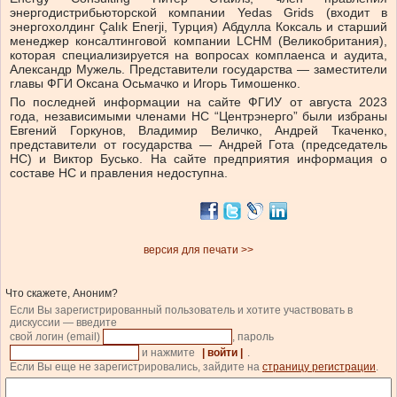
энергодистрибьюторской компании Yedas Grids (входит в
энергохолдинг Çalık Enerji, Турция) Абдулла Коксаль и старший
менеджер консалтинговой компании LCHM (Великобритания),
которая специализируется на вопросах комплаенса и аудита,
Александр Мужель. Представители государства — заместители
главы ФГИ Оксана Осьмачко и Игорь Тимошенко.
По последней информации на сайте ФГИУ от августа 2023
года, независимыми членами НС “Центрэнерго” были избраны
Евгений Горкунов, Владимир Величко, Андрей Ткаченко,
представители от государства — Андрей Гота (председатель
НС) и Виктор Бусько. На сайте предприятия информация о
составе НС и правления недоступна.
версия для печати >>
Что скажете, Аноним?
Если Вы зарегистрированный пользователь и хотите участвовать в
дискуссии — введите
свой логин (email)
, пароль
и нажмите
| войти |
.
Если Вы еще не зарегистрировались, зайдите на
страницу регистрации
.