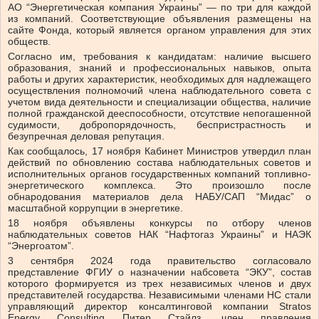
АО “Энергетическая компания Украины” — по три для каждой
из компаний. Соответствующие объявления размещены на
сайте Фонда, который является органом управления для этих
обществ.
Согласно им, требования к кандидатам: наличие высшего
образования, знаний и профессиональных навыков, опыта
работы и других характеристик, необходимых для надлежащего
осуществления полномочий члена наблюдательного совета с
учетом вида деятельности и специализации общества, наличие
полной гражданской дееспособности, отсутствие непогашенной
судимости, добропорядочность, беспристрастность и
безупречная деловая репутация.
Как сообщалось, 17 ноября Кабинет Министров утвердил план
действий по обновлению состава наблюдательных советов и
исполнительных органов государственных компаний топливно-
энергетического комплекса. Это произошло после
обнародования материалов дела НАБУ/САП “Мидас” о
масштабной коррупции в энергетике.
18 ноября объявлены конкурсы по отбору членов
наблюдательных советов НАК “Нафтогаз Украины” и НАЭК
“Энергоатом”.
3 сентября 2024 года правительство согласовало
представление ФГИУ о назначении набсовета “ЭКУ”, состав
которого формируется из трех независимых членов и двух
представителей государства. Независимыми членами НС стали
управляющий директор консалтинговой компании Stratos
Energy Consulting Питер Стайлз, член правления