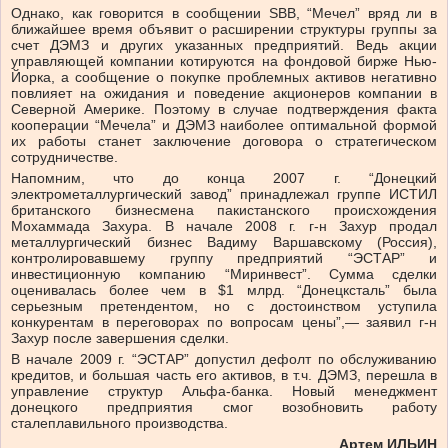
Однако, как говорится в сообщении SBB, “Мечел” вряд ли в
ближайшее время объявит о расширении структуры группы за
счет ДЭМЗ и других указанных предприятий. Ведь акции
управляющей компании котируются на фондовой бирже Нью-
Йорка, а сообщение о покупке проблемных активов негативно
повлияет на ожидания и поведение акционеров компании в
Северной Америке. Поэтому в случае подтверждения факта
кооперации “Мечела” и ДЭМЗ наиболее оптимальной формой
их работы станет заключение договора о стратегическом
сотрудничестве.
Напомним, что до конца 2007 г. “Донецкий
электрометаллургический завод” принадлежал группе ИСТИЛ
британского бизнесмена пакистанского происхождения
Мохаммада Захура. В начале 2008 г. г-н Захур продал
металлургический бизнес Вадиму Варшавскому (Россия),
контролировавшему группу предприятий “ЭСТАР” и
инвестиционную компанию “Миринвест”. Сумма сделки
оценивалась более чем в $1 млрд. “Донецксталь” была
серьезным претендентом, но с достоинством уступила
конкурентам в переговорах по вопросам цены”,— заявил г-н
Захур после завершения сделки.
В начале 2009 г. “ЭСТАР” допустил дефолт по обслуживанию
кредитов, и большая часть его активов, в т.ч. ДЭМЗ, перешла в
управление структур Альфа-банка. Новый менеджмент
донецкого предприятия смог возобновить работу
сталеплавильного производства.
Артем ИЛЬИН