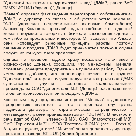
“Донецкий электрометаллургический завод” (ДЭМЗ, ранее ЗАО
“ММЗ “ИСТИЛ (Украина)”, Донецк).
“Мечел” опроверг факт ведения переговоров с собственниками
ДЭМЗ, а директор по связям с общественностью компании
“А-1” (управляет непрофильными активами Альфа-банка)
Александр Козлов на прошлой неделе сообщил, что в данный
момент неуместно говорить о близости заключения сделки с
кем-либо из профильных инвесторов. Он заверил, что Альфа-
банк исповедует рыночные принципы работы, поэтому
решение о продаже ДЭМЗ будет приниматься только в случае
получения конкурентного предложения.
Однако на прошлой неделе сразу несколько источников в
бизнес-кругах Донецка сообщили, что менеджеры “Мечела”
посещали донецкое предприятие и изучали его работу. Один из
источников добавил, что переговоры велись и с группой
“Донецксталь”, которая в случае получения контроля над ДЭМЗ
существенно улучшит состояние сталеплавильного
производства ОАО “Донецксталь-МЗ” (Донецк), расположенного
на одной производственной площадке с ДЭМЗ.
Косвенным подтверждением интереса “Мечела” к донецкому
предприятию является то, что в прошлом году группа
подписала договора о стратегическом сотрудничестве с
метзаводами, ранее принадлежавшими “ЭСТАР”. В частности,
речь идет об ОАО “Нытвенский МЗ”, ОАО “Златоустовский МЗ”,
ОАО “Гурьевский МЗ” и ООО “Ростовский ЭМЗ” (все — Россия).
А один из руководителей “Мечела” занял должность директора
прокатного завода ISTIL UK (Великобритания).