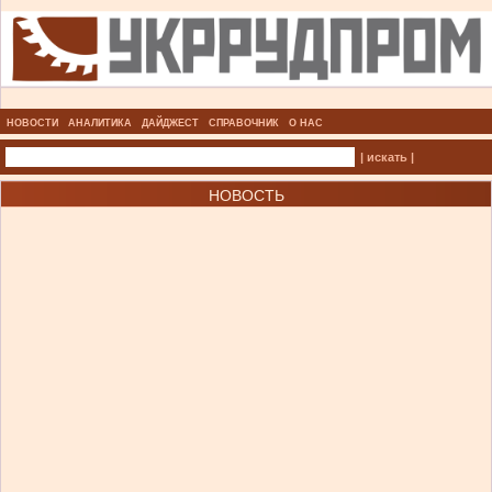
НОВОСТИ
АНАЛИТИКА
ДАЙДЖЕСТ
СПРАВОЧНИК
О НАС
| искать |
НОВОСТЬ