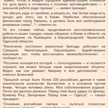
“Важно, чтобы в каждой городской администрации понимали
эту цель врага и готовились к полному противодействию — к
реальной работе ради горожан”, — заявил президет.
“Не убегать надо от проблем, а решать их, тем более когда есть
ресурс для этого, как в Киеве. Наиболее обеспеченный
финансами город Украины, и должны быть все необходимые
резервные схемы”, *-- отметил он.
По его словам, сейчас продолжаются восстановительные
работы в наших городах, наших общинах: в Киеве и области, на
Днепровщине, на Львовщине, в Кировоградской, Черкасской,
Одесской областях.
“Фактически постоянно ремонтные бригады работают на
Сумщине, Черниговщине, Харьковщине. Задействовано
максимум сил, чтобы восстановить жизнеобеспечение”, —
сообщил он.
“Россияне пользуются погодой — похолоданием — и пытаются
поразить как можно больше наши энергетические объекты.
Видно, как они уважают Америку и всю дипломатию”, —
отметил Зеленский.
“Прошлой ночью было более 200 российских дронов и также
значительное количество баллистики, и в основном против
Киева. Четыре человека убиты. Мои соболезнования родным.
Почти три десятка раненых. Перед этим были удары по Днепру,
Кривому Рогу, Запорожью. Перед этим — Одесса”, — сказал
президент.
“Основная российская тактика — пытаться полностью
“выключить” города”, — заявил Зеленский.