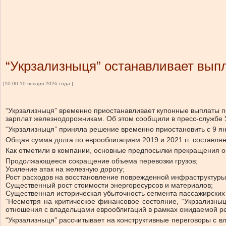
“Укрзализныця” останавливает вып
[10:00 10 января 2026 года ]
“Укрзализныця” временно приостанавливает купонные выплаты п
зарплат железнодорожникам.
Об этом сообщили в пресс-службе 
“Укрзализныця” приняла решение временно приостановить с 9 я
Общая сумма долга по еврооблигациям 2019 и 2021 гг. составля
Как отметили в компании, основные предпосылки прекращения о
Продолжающееся сокращение объема перевозки грузов;
Усиление атак на железную дорогу;
Рост расходов на восстановление поврежденной инфраструктуры,
Существенный рост стоимости энергоресурсов и материалов;
Существенная историческая убыточность сегмента пассажирских
“Несмотря на критическое финансовое состояние, “Укрзализны
отношения с владельцами еврооблигаций в рамках ожидаемой ре
“Укрзализныця” рассчитывает на конструктивные переговоры с в