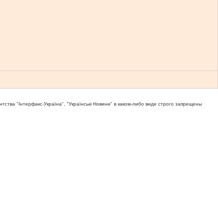
тва "Iнтерфакс-Україна", "Українськi Новини" в каком-либо виде строго запрещены