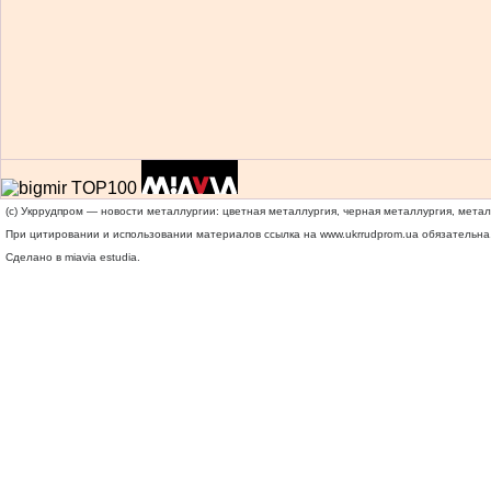
(c) Укррудпром — новости металлургии: цветная металлургия, черная металлургия, мета
При цитировании и использовании материалов ссылка на
www.ukrrudprom.ua
обязательна.
Сделано в miavia estudia.