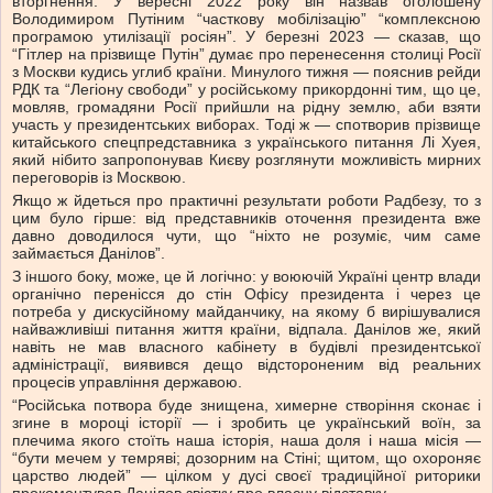
вторгнення. У вересні 2022 року він назвав оголошену
Володимиром Путіним “часткову мобілізацію” “комплексною
програмою утилізації росіян”. У березні 2023 — сказав, що
“Гітлер на прізвище Путін” думає про перенесення столиці Росії
з Москви кудись углиб країни. Минулого тижня — пояснив рейди
РДК та “Легіону свободи” у російському прикордонні тим, що це,
мовляв, громадяни Росії прийшли на рідну землю, аби взяти
участь у президентських виборах. Тоді ж — спотворив прізвище
китайського спецпредставника з українського питання Лі Хуея,
який нібито запропонував Києву розглянути можливість мирних
переговорів із Москвою.
Якщо ж йдеться про практичні результати роботи Радбезу, то з
цим було гірше: від представників оточення президента вже
давно доводилося чути, що “ніхто не розуміє, чим саме
займається Данілов”.
З іншого боку, може, це й логічно: у воюючій Україні центр влади
органічно перенісся до стін Офісу президента і через це
потреба у дискусійному майданчику, на якому б вирішувалися
найважливіші питання життя країни, відпала. Данілов же, який
навіть не мав власного кабінету в будівлі президентської
адміністрації, виявився дещо відстороненим від реальних
процесів управління державою.
“Російська потвора буде знищена, химерне створіння сконає і
згине в мороці історії — і зробить це український воїн, за
плечима якого стоїть наша історія, наша доля і наша місія —
“бути мечем у темряві; дозорним на Стіні; щитом, що охороняє
царство людей” — цілком у дусі своєї традиційної риторики