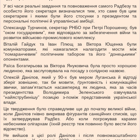
У всі часи реальні завдання та повноваження самого Радбезу та
особисто його секретаря визначалися тим, хто саме був цим
секретарем і якими були його стосунки з президентом та
персональні політичні й управлінські амбіції.
Олександр Турчинов, секретар РНБО при Петрі Порошенку, був
“оком государевим”, яке відповідало за забезпечення війни та
розвиток військово-промислового комплексу.
Віталій Гайдук та Іван Плющ за Віктора Ющенка були
комунікаторами, які намагалися налагодити мости між
“помаранчевим” політичним табором та його “донецькими”
опонентами.
Раїса Богатирьова за Віктора Януковича була просто хорошою
людиною, яка заслуговувала на посаду з солідною назвою.
Олексій Данілов, який у 90-х був мером Луганська й відтоді
зберіг зовнішню, так би мовити, ґрунтовність і комунікаційні
звички, запам'ятається насамперед як людина, яка за часів
президентства Володимира Зеленського озвучувала
“найяструбинішу” позицію з-поміж представників української
влади.
Це твердження було справедливе ще до початку великої війни,
коли Данілов гнівно викривав фігурантів санкційних списків, що
їх затверджував Радбез. Або коли погрожував карами
небесними олігархам (їхній реєстр теж повинно було вести його
відомство).
Не вийшов з цієї ролі Данілов і після повномасштабного