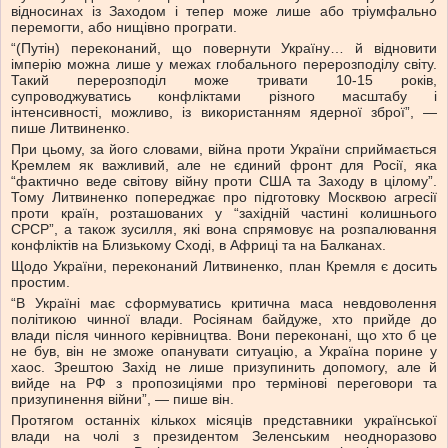
відносинах із Заходом і тепер може лише або тріумфально
перемогти, або нищівно програти.
“(Путін) переконаний, що повернути Україну… й відновити
імперію можна лише у межах глобального перерозподілу світу.
Такий перерозподіл може тривати 10-15 років,
супроводжуватись конфліктами різного масштабу і
інтенсивності, можливо, із використанням ядерної зброї”, —
пише Литвиненко.
При цьому, за його словами, війна проти України сприймається
Кремлем як важливий, але не єдиний фронт для Росії, яка
“фактично веде світову війну проти США та Заходу в цілому”.
Тому Литвиненко попереджає про підготовку Москвою агресії
проти країн, розташованих у “західній частині колишнього
СРСР”, а також зусилля, які вона спрямовує на розпалювання
конфліктів на Близькому Сході, в Африці та на Балканах.
Щодо України, переконаний Литвиненко, план Кремля є досить
простим.
“В Україні має сформуватись критична маса невдоволення
політикою чинної влади. Росіянам байдуже, хто прийде до
влади після чинного керівництва. Вони переконані, що хто б це
не був, він не зможе опанувати ситуацію, а Україна порине у
хаос. Зрештою Захід не лише призупинить допомогу, але й
вийде на РФ з пропозиціями про термінові переговори та
призупинення війни”, — пише він.
Протягом останніх кількох місяців представники української
влади на чолі з президентом Зеленським неодноразово