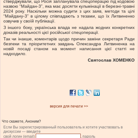
стверджували, що Росія запланувала спецоперацію під кодовою
назвою “Майдан-3”, яка має досягти кульмінації в березні-травні
2024 року. Наскільки можна судити з цих заяв, методи та цілі
“Майдану-3” в цілому співпадають з тезами, що їх Литвиненко
озвучив у своїй публікації.
З іншого боку, українська влада не надала жодних конкретних
доказів реальності цієї російської спецоперації.
Так чи інакше, коментарів щодо причин заміни секретаря Ради
безпеки та пріоритетних завдань Олександра Литвиненка на
новій посаді станом на момент написання цієї статті не
надходило.
Святослав ХОМЕНКО
версия для печати >>
Что скажете, Аноним?
Если Вы зарегистрированный пользователь и хотите участвовать в
дискуссии — введите
свой логин (email)
, пароль