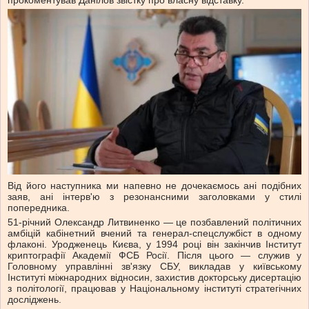
прокоментував Данілов звістку про власну відставку.
Від його наступника ми напевно не дочекаємось ані подібних
заяв, ані інтерв'ю з резонансними заголовками у стилі
попередника.
51-річний Олександр Литвиненко — це позбавлений політичних
амбіцій кабінетний вчений та генерал-спецслужбіст в одному
флаконі. Уродженець Києва, у 1994 році він закінчив Інститут
криптографії Академії ФСБ Росії. Після цього — служив у
Головному управлінні зв'язку СБУ, викладав у київському
Інституті міжнародних відносин, захистив докторську дисертацію
з політології, працював у Національному інституті стратегічних
досліджень.