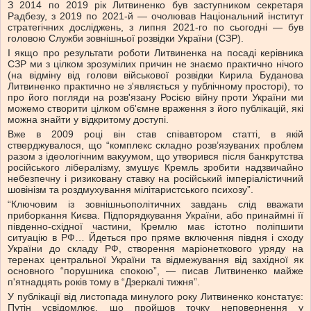
З 2014 по 2019 рік Литвиненко був заступником секретаря
Радбезу, з 2019 по 2021-й — очолював Національний інститут
стратегічних досліджень, з липня 2021-го по сьогодні — був
головою Служби зовнішньої розвідки України (СЗР).
І якщо про результати роботи Литвиненка на посаді керівника
СЗР ми з цілком зрозумілих причин не знаємо практично нічого
(на відміну від голови військової розвідки Кирила Буданова
Литвиненко практично не з'являється у публічному просторі), то
про його погляди на розв'язану Росією війну проти України ми
можемо створити цілком об'ємне враження з його публікацій, які
можна знайти у відкритому доступі.
Вже в 2009 році він став співавтором статті, в якій
стверджувалося, що “комплекс складно розв’язуваних проблем
разом з ідеологічним вакуумом, що утворився після банкрутства
російського лібералізму, змушує Кремль зробити надзвичайно
небезпечну і ризиковану ставку на російський імперіалістичний
шовінізм та роздмухування мілітаристського психозу”.
“Ключовим із зовнішньополітичних завдань слід вважати
приборкання Києва. Підпорядкування України, або принаймні її
південно-східної частини, Кремлю має істотно поліпшити
ситуацію в РФ… Йдеться про пряме включення півдня і сходу
України до складу РФ, створення маріонеткового уряду на
теренах центральної України та відмежування від західної як
основного “порушника спокою”, — писав Литвиненко майже
п'ятнадцять років тому в “Дзеркалі тижня”.
У публікації від листопада минулого року Литвиненко констатує:
Путін усвідомлює, що пройшов точку неповернення у