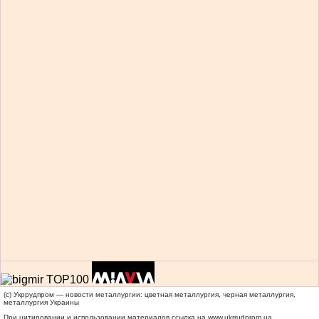
(c) Укррудпром — новости металлургии: цветная металлургия, черная металлургия,
металлургия Украины
При цитировании и использовании материалов ссылка на
www.ukrrudprom.ua