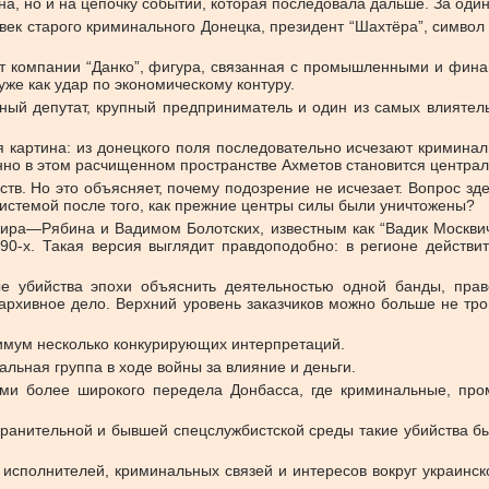
на, но и на цепочку событий, которая последовала дальше. За оди
овек старого криминального Донецка, президент “Шахтёра”, символ
т компании “Данко”, фигура, связанная с промышленными и финан
же как удар по экономическому контуру.
ый депутат, крупный предприниматель и один из самых влиятельн
ая картина: из донецкого поля последовательно исчезают криминал
нно в этом расчищенном пространстве Ахметов становится централ
ств. Но это объясняет, почему подозрение не исчезает. Вопрос зд
 системой после того, как прежние центры силы были уничтожены?
ира—Рябина и Вадимом Болотских, известным как “Вадик Москвич
90-х. Такая версия выглядит правдоподобно: в регионе действит
е убийства эпохи объяснить деятельностью одной банды, прав
архивное дело. Верхний уровень заказчиков можно больше не трог
нимум несколько конкурирующих интерпретаций.
ьная группа в ходе войны за влияние и деньги.
ми более широкого передела Донбасса, где криминальные, про
ранительной и бывшей спецслужбистской среды такие убийства был
 исполнителей, криминальных связей и интересов вокруг украинс