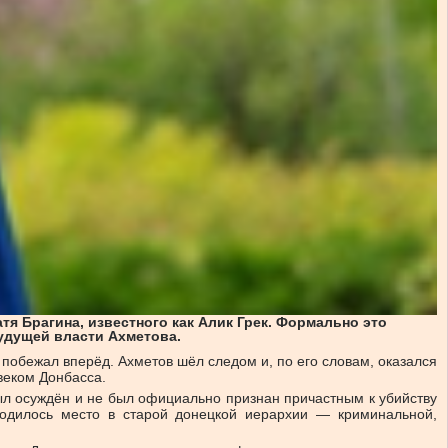
атя Брагина, известного как Алик Грек. Формально это
удущей власти Ахметова.
 побежал вперёд. Ахметов шёл следом и, по его словам, оказался
овеком Донбасса.
был осуждён и не был официально признан причастным к убийству
бодилось место в старой донецкой иерархии — криминальной,