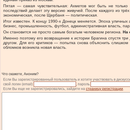
Пятая — самая чувствительная: Ахметов мог быть не только в
последствий делает эту версию живучей. После каждого из тр
экономическая, после Щербаня — политическая.
Итог известен. К концу 1990-х Донецк меняется. Эпоха уличных
бизнес, промышленность, футбол, административная власть, пар
Он становится не просто самым богатым человеком региона.
На 
Именно поэтому его возвращение к истории Брагина спустя три 
другом. Для его критиков — попытка снова объяснить слишком 
обломков возникла новая власть.
Что скажете, Аноним?
Если Вы зарегистрированный пользователь и хотите участвовать в дискусс
свой логин (email)
, пароль
Если Вы еще не зарегистрировались, зайдите на
страницу регистрации
.