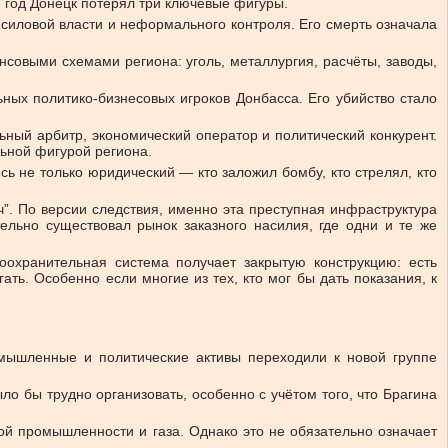
н год Донецк потерял три ключевые фигуры.
 силовой власти и неформального контроля. Его смерть означала
совыми схемами региона: уголь, металлургия, расчёты, заводы,
ых политико-бизнесовых игроков Донбасса. Его убийство стало
ьный арбитр, экономический оператор и политический конкурент.
ьной фигурой региона.
есь не только юридический — кто заложил бомбу, кто стрелял, кто
”. По версии следствия, именно эта преступная инфраструктура
ельно существовал рынок заказного насилия, где одни и те же
оохранительная система получает закрытую конструкцию: есть
ать. Особенно если многие из тех, кто мог бы дать показания, к
мышленные и политические активы переходили к новой группе
о бы трудно организовать, особенно с учётом того, что Брагина
кой промышленности и газа. Однако это не обязательно означает