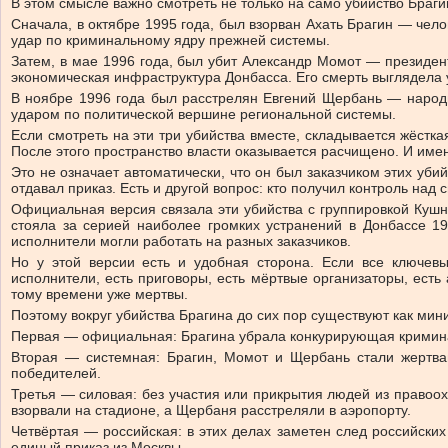
В этом смысле важно смотреть не только на само убийство Браги
Сначала, в октябре 1995 года, был взорван Ахать Брагин — чел
удар по криминальному ядру прежней системы.
Затем, в мае 1996 года, был убит Александр Момот — президен
экономическая инфраструктура Донбасса. Его смерть выглядела у
В ноябре 1996 года был расстрелян Евгений Щербань — народн
ударом по политической вершине региональной системы.
Если смотреть на эти три убийства вместе, складывается жёстк
После этого пространство власти оказывается расчищено. И име
Это не означает автоматически, что он был заказчиком этих убий
отдавал приказ. Есть и другой вопрос: кто получил контроль над
Официальная версия связала эти убийства с группировкой Кушн
стояла за серией наиболее громких устранений в Донбассе 19
исполнители могли работать на разных заказчиков.
Но у этой версии есть и удобная сторона. Если все ключевы
исполнители, есть приговоры, есть мёртвые организаторы, есть 
тому времени уже мертвы.
Поэтому вокруг убийства Брагина до сих пор существуют как ми
Первая — официальная: Брагина убрала конкурирующая криминал
Вторая — системная: Брагин, Момот и Щербань стали жертва
победителей.
Третья — силовая: без участия или прикрытия людей из правоох
взорвали на стадионе, а Щербаня расстреляли в аэропорту.
Четвёртая — российская: в этих делах заметен след российских
единый приказ из Москвы.