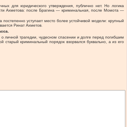
очных для юридического утверждения, публично нет. Но логика
асти Ахметова: после Брагина — криминальная, после Момота —
ла постепенно уступает место более устойчивой модели: крупный
вается Ринат Ахметов.
сса.
з о личной трагедии, чудесном спасении и долге перед погибшим
ой старый криминальный порядок взорвался буквально, а из его