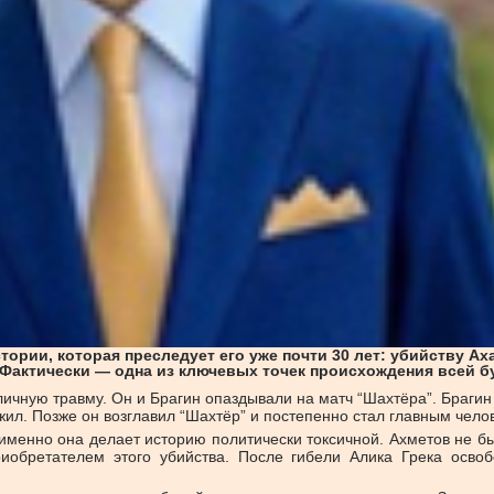
тории, которая преследует его уже почти 30 лет: убийству Ах
 Фактически — одна из ключевых точек происхождения всей б
личную травму. Он и Брагин опаздывали на матч “Шахтёра”. Брагин
ыжил. Позже он возглавил “Шахтёр” и постепенно стал главным чел
 именно она делает историю политически токсичной. Ахметов не 
риобретателем этого убийства. После гибели Алика Грека осво