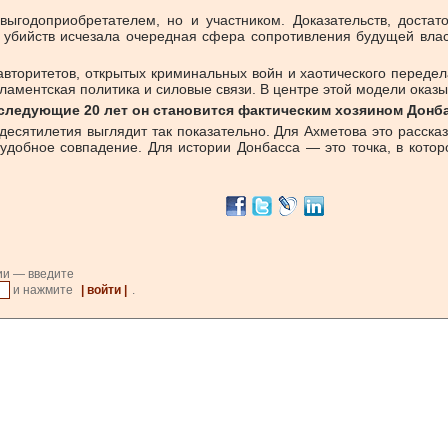
ыгодоприобретателем, но и участником. Доказательств, достат
ёх убийств исчезала очередная сфера сопротивления будущей вл
 авторитетов, открытых криминальных войн и хаотического переде
ламентская политика и силовые связи. В центре этой модели оказы
следующие 20 лет он становится фактическим хозяином Донба
десятилетия выглядит так показательно. Для Ахметова это расска
удобное совпадение. Для истории Донбасса — это точка, в котор
ии — введите
и нажмите
| войти |
.