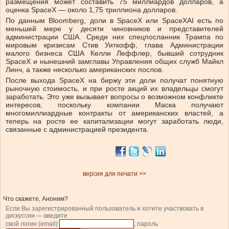
размещения может составить 75 миллиардов долларов, а
оценка SpaceX — около 1,75 триллиона долларов.
По данным Bloomberg, доли в SpaceX или SpaceXAI есть по
меньшей мере у десяти чиновников и представителей
администрации США. Среди них спецпосланник Трампа по
мировым кризисам Стив Уиткофф, глава Администрации
малого бизнеса США Келли Леффлер, бывший сотрудник
SpaceX и нынешний замглавы Управления общих служб Майкл
Линч, а также несколько американских послов.
После выхода SpaceX на биржу эти доли получат понятную
рыночную стоимость, и при росте акций их владельцы смогут
заработать. Это уже вызывает вопросы о возможном конфликте
интересов, поскольку компании Маска получают
многомиллиардные контракты от американских властей, а
теперь на росте ее капитализации могут заработать люди,
связанные с администрацией президента.
версия для печати >>
Что скажете, Аноним?
Если Вы зарегистрированный пользователь и хотите участвовать в
дискуссии — введите
свой логин (email)
, пароль