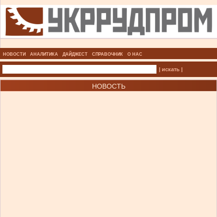
НОВОСТИ
АНАЛИТИКА
ДАЙДЖЕСТ
СПРАВОЧНИК
О НАС
| искать |
НОВОСТЬ