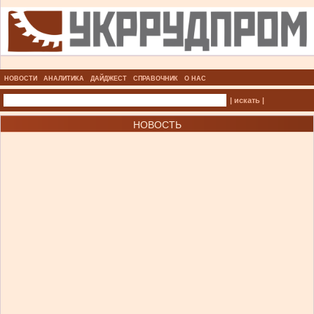
НОВОСТИ
АНАЛИТИКА
ДАЙДЖЕСТ
СПРАВОЧНИК
О НАС
| искать |
НОВОСТЬ