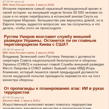
[07:00 04 августа]
[BBC News Русская служба, 3 августа 2026]
Испания пережила самый серьезный миграционный кризис в
своей истории: на минувшей неделе более 50 000 человек по
суше и по морю перебрались в испанский анклав Сеута на
территории Марокко. Большинство уже вернулись домой, но в
Европе теперь задаются вопросом: как так получилось и что
делать, чтобы этого не происходило.
Рустем Умеров возглавит службу внешней
разведки Украины. Останется ли он главным
переговорщиком Киева с США?
[20:38 03 августа]
[BBC News Русская служба, 3 августа 2026]
Владимир Зеленский снял Рустема Умерова с должности
секретаря Совета национальной безопасности и обороны
Украины (СНБО) и назначил главой Службы внешней разведки.
Место Умерова в СНБО займет бывший глава МВД Игорь
Клименко, который лишился своей предыдущей должности
после неудачной попытки президента перевести его на пост
министра обороны.
От пропаганды к планированию атак: ИИ в руках
террористов
[07:00 03 августа]
[Deutche Welle, 2 августа 2026 ]
Искусственный интеллект может помогать террористам
производить взрывчатые вещества и пропагандистские