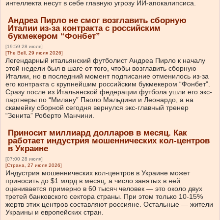
интеллекта несут в себе главную угрозу ИИ-апокалипсиса.
Андреа Пирло не смог возглавить сборную
Италии из-за контракта с российским
букмекером “Фонбет”
[19:59 28 июля]
[The Bell, 29 июля 2026]
Легендарный итальянский футболист Андреа Пирло к началу
этой недели был в шаге от того, чтобы возглавить сборную
Италии, но в последний момент подписание отменилось из-за
его контракта с крупнейшим российским букмекером “Фонбет”.
Сразу после из Итальянской федерации футбола ушли его экс-
партнеры по “Милану” Паоло Мальдини и Леонардо, а на
скамейку сборной сегодня вернулся экс-главный тренер
“Зенита” Роберто Манчини.
Приносит миллиард долларов в месяц. Как
работает индустрия мошеннических кол-центров
в Украине
[07:00 28 июля]
[Страна, 27 июля 2026]
Индустрия мошеннических кол-центров в Украине может
приносить до $1 млрд в месяц, а число занятых в ней
оценивается примерно в 60 тысяч человек — это около двух
третей банковского сектора страны. При этом только 10-15%
жертв этих центров составляют россияне. Остальные — жители
Украины и европейских стран.