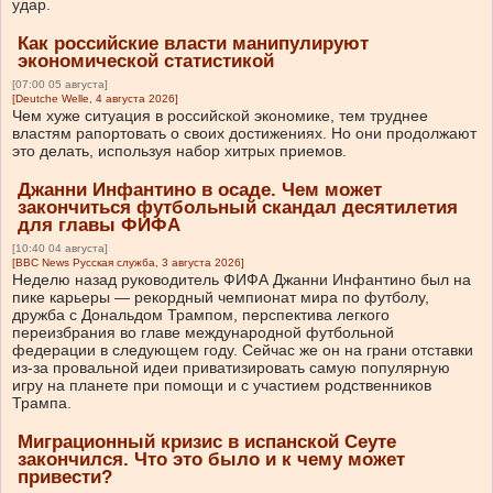
удар.
Как российские власти манипулируют
экономической статистикой
[07:00 05 августа]
[Deutche Welle, 4 августа 2026]
Чем хуже ситуация в российской экономике, тем труднее
властям рапортовать о своих достижениях. Но они продолжают
это делать, используя набор хитрых приемов.
Джанни Инфантино в осаде. Чем может
закончиться футбольный скандал десятилетия
для главы ФИФА
[10:40 04 августа]
[BBC News Русская служба, 3 августа 2026]
Неделю назад руководитель ФИФА Джанни Инфантино был на
пике карьеры — рекордный чемпионат мира по футболу,
дружба с Дональдом Трампом, перспектива легкого
переизбрания во главе международной футбольной
федерации в следующем году. Сейчас же он на грани отставки
из-за провальной идеи приватизировать самую популярную
игру на планете при помощи и с участием родственников
Трампа.
Миграционный кризис в испанской Сеуте
закончился. Что это было и к чему может
привести?