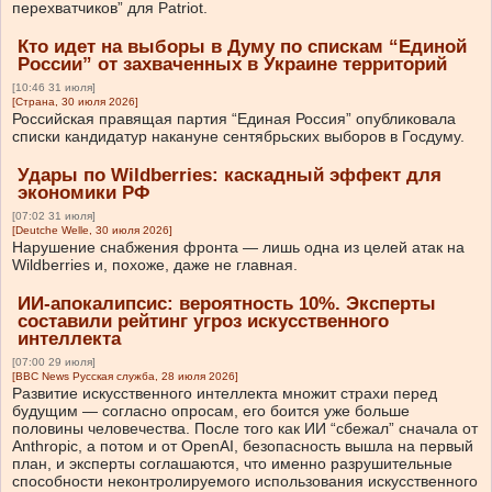
перехватчиков” для Patriot.
Кто идет на выборы в Думу по спискам “Единой
России” от захваченных в Украине территорий
[10:46 31 июля]
[Страна, 30 июля 2026]
Российская правящая партия “Единая Россия” опубликовала
списки кандидатур накануне сентябрьских выборов в Госдуму.
Удары по Wildberries: каскадный эффект для
экономики РФ
[07:02 31 июля]
[Deutche Welle, 30 июля 2026]
Нарушение снабжения фронта — лишь одна из целей атак на
Wildberries и, похоже, даже не главная.
ИИ-апокалипсис: вероятность 10%. Эксперты
составили рейтинг угроз искусственного
интеллекта
[07:00 29 июля]
[BBC News Русская служба, 28 июля 2026]
Развитие искусственного интеллекта множит страхи перед
будущим — согласно опросам, его боится уже больше
половины человечества. После того как ИИ “сбежал” сначала от
Anthropic, а потом и от OpenAI, безопасность вышла на первый
план, и эксперты соглашаются, что именно разрушительные
способности неконтролируемого использования искусственного