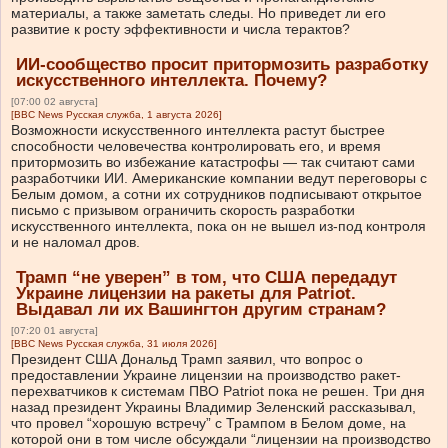
материалы, а также заметать следы. Но приведет ли его
развитие к росту эффективности и числа терактов?
ИИ-сообщество просит притормозить разработку
искусственного интеллекта. Почему?
[07:00 02 августа]
[BBC News Русская служба, 1 августа 2026]
Возможности искусственного интеллекта растут быстрее
способности человечества контролировать его, и время
притормозить во избежание катастрофы — так считают сами
разработчики ИИ. Американские компании ведут переговоры с
Белым домом, а сотни их сотрудников подписывают открытое
письмо с призывом ограничить скорость разработки
искусственного интеллекта, пока он не вышел из-под контроля
и не наломал дров.
Трамп “не уверен” в том, что США передадут
Украине лицензии на ракеты для Patriot.
Выдавал ли их Вашингтон другим странам?
[07:20 01 августа]
[BBC News Русская служба, 31 июля 2026]
Президент США Дональд Трамп заявил, что вопрос о
предоставлении Украине лицензии на производство ракет-
перехватчиков к системам ПВО Patriot пока не решен. Три дня
назад президент Украины Владимир Зеленский рассказывал,
что провел “хорошую встречу” с Трампом в Белом доме, на
которой они в том числе обсуждали “лицензии на производство