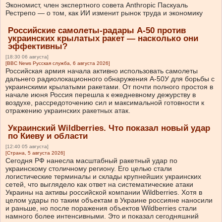
Экономист, член экспертного совета Anthropic Паскуаль
Рестрепо — о том, как ИИ изменит рынок труда и экономику
Российские самолеты-радары А-50 против
украинских крылатых ракет — насколько они
эффективны?
[18:30 06 августа]
[BBC News Русская служба, 6 августа 2026]
Российская армия начала активно использовать самолеты
дальнего радиолокационного обнаружения А-50У для борьбы с
украинскими крылатыми ракетами. От почти полного простоя в
начале июня Россия перешла к ежедневному дежурству в
воздухе, рассредоточению сил и максимальной готовности к
отражению украинских ракетных атак.
Украинский Wildberries. Что показал новый удар
по Киеву и области
[12:40 05 августа]
[Страна, 5 августа 2026]
Сегодня РФ нанесла масштабный ракетный удар по
украинскому столичному региону. Его целью стали
логистические терминалы и склады крупнейших украинских
сетей, что выглядело как ответ на систематические атаки
Украины на активы российской компании Wildberries. Хотя в
целом удары по таким объектам в Украине россияне наносили
и раньше, но после поражения объектов Wildberries стали
намного более интенсивными. Это и показал сегодняшний