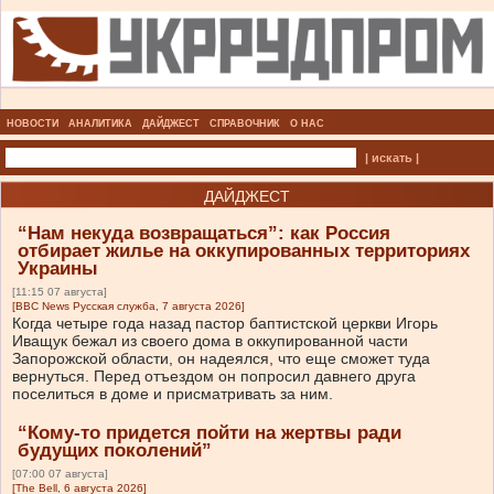
НОВОСТИ
АНАЛИТИКА
ДАЙДЖЕСТ
СПРАВОЧНИК
О НАС
| искать |
ДАЙДЖЕСТ
“Нам некуда возвращаться”: как Россия
отбирает жилье на оккупированных территориях
Украины
[11:15 07 августа]
[BBC News Русская служба, 7 августа 2026]
Когда четыре года назад пастор баптистской церкви Игорь
Иващук бежал из своего дома в оккупированной части
Запорожской области, он надеялся, что еще сможет туда
вернуться. Перед отъездом он попросил давнего друга
поселиться в доме и присматривать за ним.
“Кому-то придется пойти на жертвы ради
будущих поколений”
[07:00 07 августа]
[The Bell, 6 августа 2026]