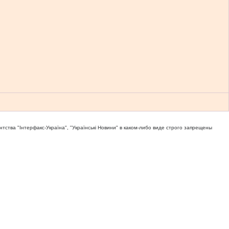
тва "Iнтерфакс-Україна", "Українськi Новини" в каком-либо виде строго запрещены