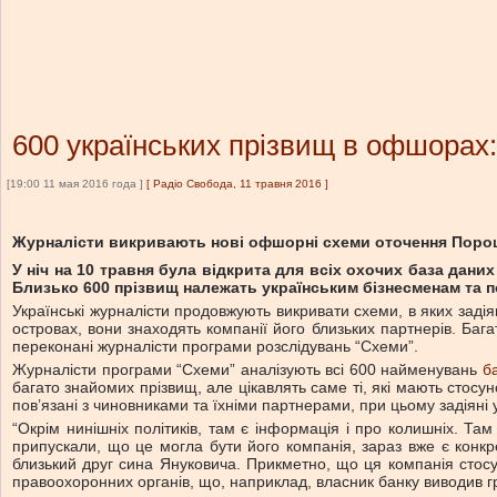
600 українських прізвищ в офшорах:
[19:00 11 мая 2016 года ]
[
Радіо Свобода, 11 травня 2016
]
Журналісти викривають нові офшорні схеми оточення Пороше
У ніч на 10 травня була відкрита для всіх охочих база дани
Близько 600 прізвищ належать українським бізнесменам та п
Українські журналісти продовжують викривати схеми, в яких задія
островах, вони знаходять компанії його близьких партнерів. Ба
переконані журналісти програми розслідувань “Схеми”.
Журналісти програми “Схеми” аналізують всі 600 найменувань
б
багато знайомих прізвищ, але цікавлять саме ті, які мають стосу
пов’язані з чиновниками та їхніми партнерами, при цьому задіяні
“Окрім нинішніх політиків, там є інформація і про колишніх. Т
припускали, що це могла бути його компанія, зараз вже є конкр
близький друг сина Януковича. Прикметно, що ця компанія стосу
правоохоронних органів, що, наприклад, власник банку виводив г