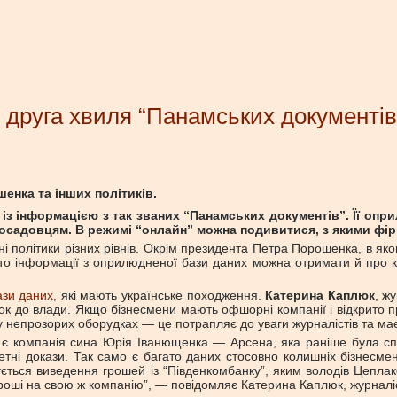
 друга хвиля “Панамських документів
нка та інших політиків.
х із інформацією з так званих “Панамських документів”. Її о
осадовцям. В режимі “онлайн” можна подивитися, з якими фірм
ні політики різних рівнів. Окрім президента Петра Порошенка, в як
гато інформації з оприлюдненої бази даних можна отримати й про 
ази даних
, які мають українське походження.
Катерина Каплюк
, ж
нок до влади. Якщо бізнесмени мають офшорні компанії і відкрито 
 у непрозорих оборудках — це потрапляє до уваги журналістів та ма
ам є компанія сина Юрія Іванющенка — Арсена, яка раніше була спі
етні докази. Так само є багато даних стосовно колишніх бізнесме
ється виведення грошей із “Південкомбанку”, яким володів Цеплако
роші на свою ж компанію”, — повідомляє Катерина Каплюк, журналі