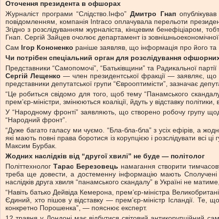
Оточення президента в офшорах
Журналіст програми “Слідство.Інфо”
Дмитро Гнап
опублікував
повідомленням, компанія Intraco оплачувала перельоти президен
Згідно з розслідуванням журналіста, кінцевим бенефіціаром, тобт
Гнап. Сергій Зайцев очолює департамент із зовнішньоекономічної 
Сам
Ігор Кононенко
раніше заявляв, що інформація про його та П
Чи потрібен спеціальний орган для розслідування офшорни
Представники “Самопомочі”, “Батьківщини” та Радикальної партії 
Сергій Лещенко
— член президентської фракції — заявляє, що п
представники депутатської групи “Єврооптимісти”, зазначає депу
“Це робиться свідомо для того, щоб тему “Панамського скандалу” 
прем’єр-міністри, змінюються коаліції, йдуть у відставку політики
У “Народному фронті” заявляють, що створено робочу групу щод
“Народний фронт”.
“Дуже багато галасу ми чуємо. “Бла-бла-бла” з усіх ефірів, а жод
які мають повні права боротися із корупцією і розслідувати всі ц
Максим Бурбак.
Жодних наслідків від “другої хвилі” не буде — політолог
Політтехнолог
Тарас Березовець
намагання створити тимчасову
треба ще довести, а достеменну інформацію мають Сполучені Ш
наслідків друга хвиля “панамського скандалу” в Україні не матим
“Навіть батько Дейвіда Кемерона, прем’єр-міністра Великобританії 
Єдиний, хто пішов у відставку — прем’єр-міністр Ісландії. Те, 
конкретно Порошенка”, — пояснює експерт.
12 травня у Лондоні має відбутися світовий антикорупційний сам