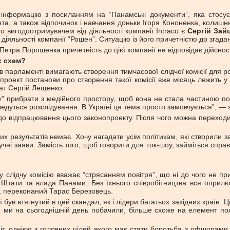
 інформацію з посиланням на “Панамські документи”, яка стосу
та, а також відпочинок і навчання доньки Ігоря Кононенка, колишн
о вигодоотримувачем від діяльності компанії Intraco є
Сергій Зай
діяльності компанії “Рошен”. Ситуацію із його причетністю до згад
етра Порошенка причетність до цієї компанії не відповідає дійсност
х схем?
в парламенті вимагають створення тимчасової слідчої комісії для 
роект постанови про створення такої комісії вже місяць лежить у 
тат Сергій Лещенко.
прибрати з медійного простору, щоб вона не стала частиною політи
, ведуться розслідування. В Україні ця тема просто замовчується”, 
о відпрацювання цього законопроекту. Після чого можна переход
них результатів немає. Хочу нагадати усім політикам, які створили
і гучні заяви. Замість того, щоб говорити для ток-шоу, займіться с
 слідчу комісію вважає “стрясанням повітря”, що ні до чого не п
тати та влада Панами. Без їхнього співробітництва вся оприлю
е, переконаний Тарас Березовець.
був втягнутий в цей скандал, як і лідери багатьох західних країн. Ц
що ми на сьогоднішній день побачили, більше схоже на елемент по
іт, однією з головних цілей якого має стати боротьба з офшорами т