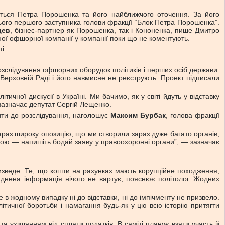
ється Петра Порошенка та його найближчого оточення. За його
ього першого заступника голови фракції “Блок Петра Порошенка”.
цев
, бізнес-партнер як Порошенка, так і Кононенка, пише Дмитро
аної офшорної компанії у компанії поки що не коментують.
і.
розслідування офшорних оборудок політиків і перших осіб держави.
Верховній Раді і його навмисне не реєструють. Проект підписали
чної дискусії в Україні. Ми бачимо, як у світі йдуть у відставку
— зазначає депутат Сергій Лещенко.
ити до розслідування, наголошує
Максим Бурбак
, голова фракції
 зараз широку опозицію, що ми створили зараз дуже багато органів,
правою — напишіть бодай заяву у правоохоронні органи”, — зазначає
ризведе. Те, що кошти на рахунках мають корупційне походження,
днена інформація нічого не вартує, пояснює політолог. Жодних
е в жодному випадку ні до відставки, ні до імпічменту не призвело.
літичної боротьби і намагання будь-як у цю всю історію притягти
а ухилянням від сплати податків. В саміті планує взяти участь й