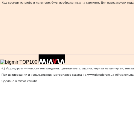
Код состоит из цифр и латинских букв, изображенных на картинке. Для перезагрузки кода
(c) Укррудпром — новости металлургии: цветная металлургия, черная металлургия, мета
При цитировании и использовании материалов ссылка на
www.ukrrudprom.ua
обязательна.
Сделано в miavia estudia.