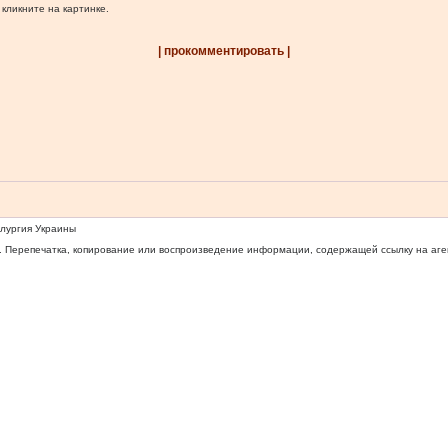
 кликните на картинке.
| прокомментировать |
ллургия Украины
 Перепечатка, копирование или воспроизведение информации, содержащей ссылку на агентс