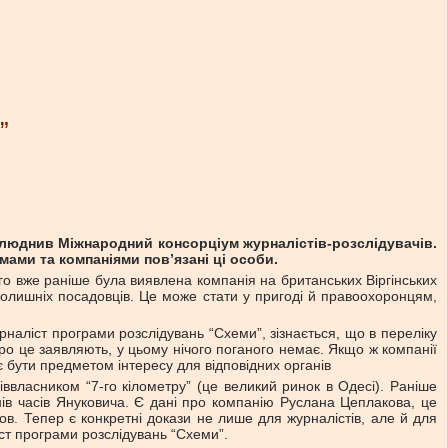
”
прилюднив Міжнародний консорціум журналістів-розслідувачів.
ами та компаніями пов’язані ці особи.
ого вже раніше була виявлена компанія на британських Віргінських
колишніх посадовців. Це може стати у пригоді й правоохоронцям,
урналіст програми розслідувань “Схеми”, зізнається, що в переліку
про це заявляють, у цьому нічого поганого немає. Якщо ж компанії
є бути предметом інтересу для відповідних органів
ввласником “7-го кілометру” (це великий ринок в Одесі). Раніше
нів часів Януковича. Є дані про компанію Руслана Цеплакова, це
в. Тепер є конкретні докази не лише для журналістів, але й для
ст програми розслідувань “Схеми”.