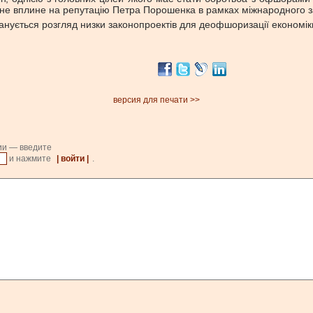
 не вплине на репутацію Петра Порошенка в рамках міжнародного за
ланується розгляд низки законопроектів для деофшоризації економік
версия для печати >>
ии — введите
и нажмите
| войти |
.