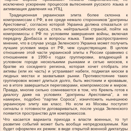
исключено ускорение процессов вытеснения русского языка и
активизация давления на УПЦ.
Традиционная украинская элита более склонна к
компромиссам с РФ, в ее среде немало сторонников “доктрины
Арестовича”, согласно которой Украина должна отказаться от
антироссийского курса, стать нейтральной страной, пойти на
компромиссы с РФ по условиям завершения войны, включая
передачу Донбасса и вопросы языка. Также распространено
мнение, что в случае ухода Зеленского Украина может получить
лучшие условия мира от РФ, чем существующие. В целом
отношение этой части украинской элиты к России сравнимо с
отношением в 1990-х годах группировки, владеющей в
условном городе несколькими рынками и сетью киосков, к
братве из соседнего региона, которая хочет отобрать эти
активы (или их часть) и устраивает набеги, поджигая киоски в
людных местах и захватывая рынки. Противостояние таких
группировок может длиться долго, быть жестоким и кровавым,
но в итоге завершиться переговорами, компромиссом и миром.
Правда, многие сильно сомневаются в том, что Кремль готов к
диалогу даже на условиях “доктрины Арестовича”, а не
намерен, подобно “партии Сороса”, изничтожить нынешнюю
украинскую элиту как класс. Но если из Москвы поступят
сигналы о готовности договариваться, после ухода Зеленского
появится пространство для компромиссов.
Что касается варианта прихода к власти военных, то тут
развитие событий может быть вообще непредсказуемым. Как
будет оформлен их режим: в виде открытой военной диктатуры