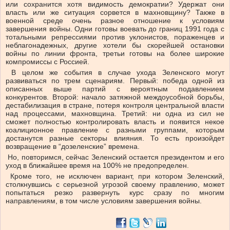
или сохранится хотя видимость демократии? Удержат они
власть или же ситуация сорвется в махновщину? Также в
военной среде очень разное отношение к условиям
завершения войны. Одни готовы воевать до границ 1991 года с
тотальными репрессиями против уклонистов, пораженцев и
неблагонадежных, другие хотели бы скорейшей остановки
войны по линии фронта, третьи готовы на более широкие
компромиссы с Россией.
В целом же события в случае ухода Зеленского могут
развиваться по трем сценариям. Первый: победа одной из
описанных выше партий с вероятным подавлением
конкурентов. Второй: начало затяжной междоусобной борьбы,
дестабилизация в стране, потеря контроля центральной власти
над процессами, махновщина. Третий: ни одна из сил не
сможет полностью контролировать власть и появится некое
коалиционное правление с разными группами, которым
достанутся разные секторы влияния. То есть произойдет
возвращение в “дозеленские” времена.
Но, повторимся, сейчас Зеленский остается президентом и его
уход в ближайшее время на 100% не предопределен.
Кроме того, не исключен вариант, при котором Зеленский,
столкнувшись с серьезной угрозой своему правлению, может
попытаться резко развернуть курс сразу по многим
направлениям, в том числе условиям завершения войны.