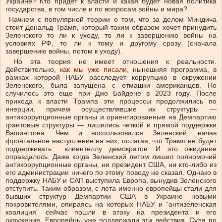
Украине? Кто придет к власти и какая будет новая политика
государства, в том числе и по вопросам войны и мира?
Начнем с популярной теории о том, что за делом Миндича
стоит Дональд Трамп, который таким образом хочет принудить
Зеленского то ли к уходу, то ли к завершению войны на
условиях РФ, то ли к тому и другому сразу (сначала
завершению войны, потом к уходу).
Но эта теория не имеет отношения к реальности.
Действительно,
как мы уже писали
, нынешняя программа, в
рамках которой НАБУ расследует коррупцию в окружении
Зеленского, была запущена с отмашки американцев. Но
случилось это еще при Джо Байдене в 2023 году. После
прихода к власти Трампа эти процессы продолжились по
инерции, причем осуществлявшие их структуры —
антикоррупционные органы и ориентированные на Демпартию
грантовые структуры — лишились четкой и прямой поддержки
Вашингтона. Чем и воспользовался Зеленский, начав
фронтальное наступление на них, полагая, что Трамп не будет
поддерживать клиентеллу демократов. И это ожидание
оправдалось. Даже когда Зеленский летом лишил полномочий
антикоррупционные органы, ни президент США, ни кто-либо из
его администрации ничего по этому поводу не сказал. Однако в
поддержку НАБУ и САП выступила Европа, вынудив Зеленского
отступить. Таким образом, с лета именно европейцы стали для
бывших структур Демпартии США в Украине новыми
покровителями, опираясь на которых НАБУ и “антизеленская
коалиция” сейчас пошли в атаку на президента и его
окружение. Европейцы уже поддержали эти действия. Судя по