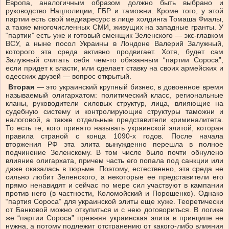
Европа, аналогичным образом должно быть выбрано и
руководство Нацполиции, ГБР и таможни. Кроме того, у этой
партии есть свой медиаресурс в лице холдинга Томаша Фиалы,
а также многочисленных СМИ, живущих на западные гранты. У
“партии” есть уже и готовый сменщик Зеленского — экс-главком
ВСУ, а ныне посол Украины в Лондоне Валерий Залужный,
которого эта среда активно продвигает. Хотя, будет сам
Залужный считать себя чем-то обязанным “партии Сороса”,
если придет к власти, или сделает ставку на своих армейских и
одесских друзей — вопрос открытый.
Вторая
— это украинский крупный бизнес, в довоенное время
называемый олигархатом: политический класс, региональные
кланы, руководители силовых структур, лица, влияющие на
судебную систему и контролирующие структуры таможни и
налоговой, а также отдельные представители криминалитета.
То есть те, кого принято называть украинской элитой, которая
правила страной с конца 1090-х годов. После начала
вторжения РФ эта элита вынужденно перешла в полное
подчинение Зеленскому. В том числе было почти обнулено
влияние олигархата, причем часть его попала под санкции или
даже оказалась в тюрьме. Поэтому, естественно, эта среда не
сильно любит Зеленского, а некоторые ее представители его
прямо ненавидят и сейчас по мере сил участвуют в кампании
против него (в частности, Коломойский и Порошенко). Однако
“партия Сороса” для украинской элиты еще хуже. Теоретически
от Банковой можно откупиться и с нею договориться. В логике
же “партии Сороса” прежняя украинская элита в принципе не
нужна, а потому подлежит отстранению от какого-либо влияния