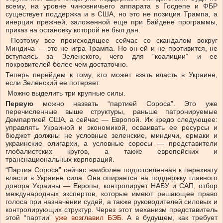
всему, на уровне чиновничьего аппарата в Госдепе и ФБР
существует поддержка и в США, но это не позиция Трампа, а
инерция прежней, заложенной еще при Байдене программы,
приказ на остановку которой не был дан.
Поэтому все происходящее сейчас со скандалом вокруг
Миндича — это не игра Трампа. Но он ей и не противится, не
вступаясь за Зеленского, чего для “коалиции” и ее
покровителей более чем достаточно.
Теперь перейдем к тому, кто может взять власть в Украине,
если Зеленский ее потеряет.
Можно выделить три крупные силы.
Первую
можно назвать “партией Сороса”. Это уже
перечисленные выше структуры, раньше патронируемые
Демпартией США, а сейчас — Европой. Их кредо следующее:
управлять Украиной и экономикой, осваивать ее ресурсы и
бюджет должны не условные зеленские, миндичи, ермаки и
украинские олигархи, а условные соросы — представители
глобалистских кругов, а также европейских и
транснациональных корпораций.
“Партия Сороса” сейчас наиболее подготовленная к перехвату
власти в Украине сила. Она опирается на поддержку главного
донора Украины — Европы, контролирует НАБУ и САП, отбор
международных экспертов, которые имеют решающее право
голоса при назначении судей, а также руководителей силовых и
контролирующих структур. Через этот механизм представитель
этой “партии”
уже возглавил БЭБ
. А в будущем, как требует