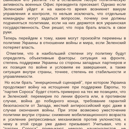
активность военных Офис президента пресекает. Однако если
Зеленский уйдет и на какое-то время возникнет вакуум
управления и контроля, то нельзя исключать, что отдельные
командиры могут задаться вопросом, почему они должны
подчиняться политикам, если на них держится вся украинская
государственность. Они решат, что пора брать власть в свои
руки.
Теперь перейдем к тому, какие могут произойти перемены в
политике Украины в отношении войны и мира, если Зеленский
потеряет власть.
Отметим, что в наибольшей степени эту политику будут
определять объективные факторы: ситуация на фронте,
степень поддержки Украины со стороны западных партнеров и
их позиция по войне и условиям ее завершения, а также
ситуация внутри страны, точнее, степень ее стабильности и
управляемости.
Но если брать “инерционный сценарий”, при котором Украина
продолжает войну на истощение при поддержке Европы, то
“партия Сороса” будет стоять примерно на тех же позициях, что
и Зеленский: перемирие по линии фронта или, в противном
случае, война до победного конца, требование гарантий
безопасности от Запада, жесткий антироссийский курс даже в
случае окончания войны. При этом возможно ужесточение
политики внутри страны: снижение мобилизационного возраста
и усиление репрессивных механизмов против уклонистов, к
чему в этой среде уже давно призывают. Учитывая, что к
“партии Сороса” примыкают немало националистов, не