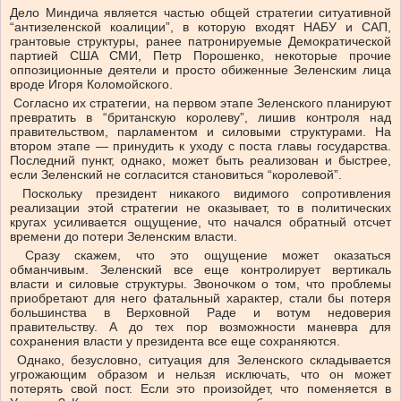
Дело Миндича является частью общей стратегии ситуативной
“антизеленской коалиции”, в которую входят НАБУ и САП,
грантовые структуры, ранее патронируемые Демократической
партией США СМИ, Петр Порошенко, некоторые прочие
оппозиционные деятели и просто обиженные Зеленским лица
вроде Игоря Коломойского.
Согласно их стратегии, на первом этапе Зеленского планируют
превратить в “британскую королеву”, лишив контроля над
правительством, парламентом и силовыми структурами. На
втором этапе — принудить к уходу с поста главы государства.
Последний пункт, однако, может быть реализован и быстрее,
если Зеленский не согласится становиться “королевой”.
Поскольку президент никакого видимого сопротивления
реализации этой стратегии не оказывает, то в политических
кругах усиливается ощущение, что начался обратный отсчет
времени до потери Зеленским власти.
Сразу скажем, что это ощущение может оказаться
обманчивым. Зеленский все еще контролирует вертикаль
власти и силовые структуры. Звоночком о том, что проблемы
приобретают для него фатальный характер, стали бы потеря
большинства в Верховной Раде и вотум недоверия
правительству. А до тех пор возможности маневра для
сохранения власти у президента все еще сохраняются.
Однако, безусловно, ситуация для Зеленского складывается
угрожающим образом и нельзя исключать, что он может
потерять свой пост. Если это произойдет, что поменяется в