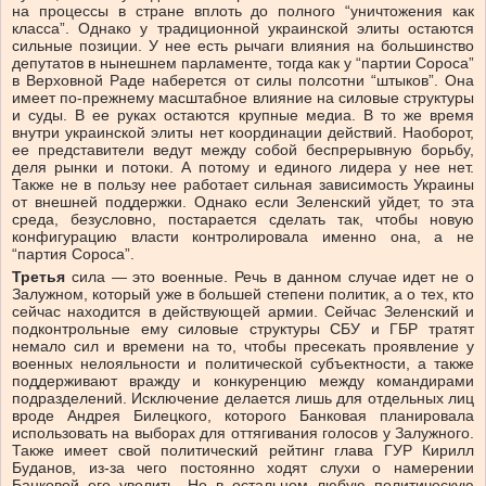
на процессы в стране вплоть до полного “уничтожения как
класса”. Однако у традиционной украинской элиты остаются
сильные позиции. У нее есть рычаги влияния на большинство
депутатов в нынешнем парламенте, тогда как у “партии Сороса”
в Верховной Раде наберется от силы полсотни “штыков”. Она
имеет по-прежнему масштабное влияние на силовые структуры
и суды. В ее руках остаются крупные медиа. В то же время
внутри украинской элиты нет координации действий. Наоборот,
ее представители ведут между собой беспрерывную борьбу,
деля рынки и потоки. А потому и единого лидера у нее нет.
Также не в пользу нее работает сильная зависимость Украины
от внешней поддержки. Однако если Зеленский уйдет, то эта
среда, безусловно, постарается сделать так, чтобы новую
конфигурацию власти контролировала именно она, а не
“партия Сороса”.
Третья
сила — это военные. Речь в данном случае идет не о
Залужном, который уже в большей степени политик, а о тех, кто
сейчас находится в действующей армии. Сейчас Зеленский и
подконтрольные ему силовые структуры СБУ и ГБР тратят
немало сил и времени на то, чтобы пресекать проявление у
военных нелояльности и политической субъектности, а также
поддерживают вражду и конкуренцию между командирами
подразделений. Исключение делается лишь для отдельных лиц
вроде Андрея Билецкого, которого Банковая планировала
использовать на выборах для оттягивания голосов у Залужного.
Также имеет свой политический рейтинг глава ГУР Кирилл
Буданов, из-за чего постоянно ходят слухи о намерении
Банковой его уволить. Но в остальном любую политическую