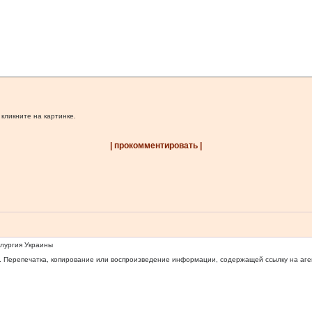
 кликните на картинке.
| прокомментировать |
ллургия Украины
 Перепечатка, копирование или воспроизведение информации, содержащей ссылку на агентс