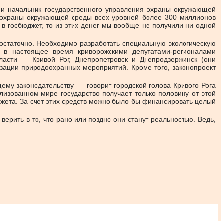
 и начальник государственного управления охраны окружающей
 охраны окружающей среды всех уровней более 300 миллионов
и в госбюджет, то из этих денег мы вообще не получили ни одной
едостаточно. Необходимо разработать специальную экологическую
, в настоящее время криворожскими депутатами-регионалами
бласти — Кривой Рог, Днепропетровск и Днепродзержинск (они
изации природоохранных мероприятий. Кроме того, законопроект
ему законодательству, — говорит городской голова Кривого Рога
изованном мире государство получает только половину от этой
жета. За счет этих средств можно было бы финансировать целый
ерить в то, что рано или поздно они станут реальностью. Ведь,