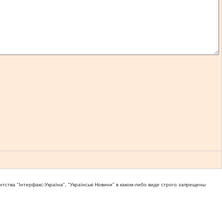
тва "Iнтерфакс-Україна", "Українськi Новини" в каком-либо виде строго запрещены