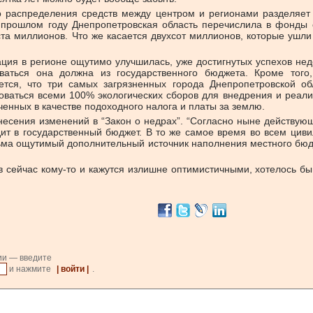
о распределения средств между центром и регионами разделяет
В прошлом году Днепропетровская область перечислила в фонды
 ста миллионов. Что же касается двухсот миллионов, которые ушл
уация в регионе ощутимо улучшилась, уже достигнутых успехов н
ваться она должна из государственного бюджета. Кроме того
ется, что три самых загрязненных города Днепропетровской о
оваться всеми 100% экологических сборов для внедрения и реал
ченных в качестве подоходного налога и платы за землю.
внесения изменений в “Закон о недрах”. “Согласно ныне действующ
т в государственный бюджет. В то же самое время во всем цивил
сьма ощутимый дополнительный источник наполнения местного бюд
 сейчас кому-то и кажутся излишне оптимистичными, хотелось бы в
ии — введите
и нажмите
| войти |
.