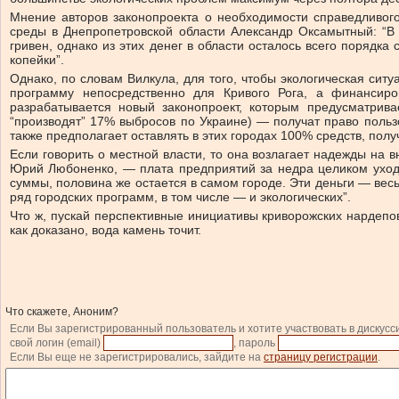
Мнение авторов законопроекта о необходимости справедливог
среды в Днепропетровской области Александр Оксамытный: “
гривен, однако из этих денег в области осталось всего порядка
копейки”.
Однако, по словам Вилкула, для того, чтобы экологическая сит
программу непосредственно для Кривого Рога, а финансиро
разрабатывается новый законопроект, которым предусматрива
“производят” 17% выбросов по Украине) — получат право польз
также предполагает оставлять в этих городах 100% средств, полу
Если говорить о местной власти, то она возлагает надежды на 
Юрий Любоненко, — плата предприятий за недра целиком уходи
суммы, половина же остается в самом городе. Эти деньги — ве
ряд городских программ, в том числе — и экологических”.
Что ж, пускай перспективные инициативы криворожских нардепов
как доказано, вода камень точит.
Что скажете, Аноним?
Если Вы зарегистрированный пользователь и хотите участвовать в дискусс
свой логин (email)
, пароль
Если Вы еще не зарегистрировались, зайдите на
страницу регистрации
.