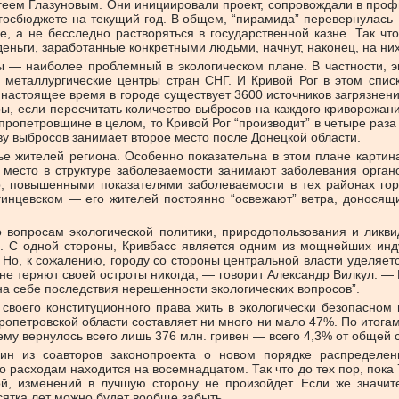
ем Глазуновым. Они инициировали проект, сопровождали в профил
госбюджете на текущий год. В общем, “пирамида” перевернулась —
, а не бесследно растворяться в государственной казне. Так чт
еньги, заработанные конкретными людьми, начнут, наконец, на них 
 — наиболее проблемный в экологическом плане. В частности, 
еталлургические центры стран СНГ. И Кривой Рог в этом списке
В настоящее время в городе существует 3600 источников загрязн
, если пересчитать количество выбросов на каждого криворожани
ропетровщине в целом, то Кривой Рог “производит” в четыре раза 
у выбросов занимает второе место после Донецкой области.
вье жителей региона. Особенно показательна в этом плане картин
 место в структуре заболеваемости занимают заболевания органо
, повышенными показателями заболеваемости в тех районах гор
инцевском — его жителей постоянно “освежают” ветра, доносящи
о вопросам экологической политики, природопользования и лик
я. С одной стороны, Кривбасс является одним из мощнейших инд
 Но, к сожалению, городу со стороны центральной власти уделяе
не теряют своей остроты никогда, — говорит Александр Вилкул. — М
а себе последствия нерешенности экологических вопросов”.
воего конституционного права жить в экологически безопасном 
ропетровской области составляет ни много ни мало 47%. По итога
 ему вернулось всего лишь 376 млн. гривен — всего 4,3% от общей
дин из соавторов законопроекта о новом порядке распределен
о расходам находится на восемнадцатом. Так что до тех пор, пока 
й, изменений в лучшую сторону не произойдет. Если же значите
ятка лет можно будет вообще забыть.