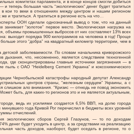
ьных комитетах парламента, и в конце концов смогли добиться
 и теперь большая часть “экологических” денег будет тратиться
о в кои то веки в отношениях между центром и нашим регионом
же и тратиться. А тратиться в регионе есть на что…
эксперты ООН сделали однозначный вывод о том, что на данный
 занимает “золотое” первое место. Экологическая нагрузка на
ения, объемы промышленных выбросов от них составляют 13% всех
на: выходит порядка 900 килограммов на человека в год! Проще
больше этого “добра” на квадратный километр территории, чем в
а детской заболеваемости. По словам начальника криворожского
в дыхания, что, несомненно, является следствием техногенной
ода, где сконцентрированы главные источники загрязнения — в
е пыль с ОАО “Heidelberg Cement Украина” и коксохимического
видации Чернобыльской катастрофы народный депутат Александр
устриальных центров страны, “железным сердцем” Украины, а с
тся слишком ало внимания. “Кризис — отнюдь не повод экономить
ожет быть, для каких-то регионов это и не является актуальным,
городе, ведь их усилиями создается 6,5% ВВП, на долю города
м минувшего года Кривой Рог перечислил в бюджеты всех уровней
 суммы отчислений.
ия экологических сборов Сергей Глазунов, — то по доходам
74% денег будет уходить в центр, а за средствами на реализацию
льная часть доходов, наоборот, будет оседать в регионе, то о