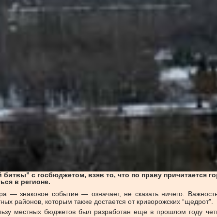
 битвы” с госбюджетом, взяв то, что по праву причитается г
ься в регионе.
ра — знаковое событие — означает, не сказать ничего. Важност
ых районов, которым также достается от криворожских “щедрот”.
ользу местных бюджетов был разработан еще в прошлом году ч