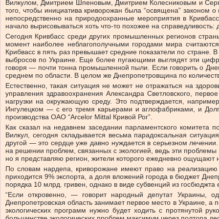
Вилкулом, Дмитрием Шпеновым, Дмитрием Колесниковым и Серге
того, чтобы инициатива криворожан была “освящена” законом о 
непосредственно на природоохранные мероприятия в Кривбассе
начало вырисовываться хоть что-то похожее на справедливость: д
Сегодня Кривбасс среди других промышленных регионов страны
момент наиболее неблагополучными городами мира считаются м
Крибвасс в пять раз превышает средние показатели по стране. 
выбросов по Украине. Еще более пугающими выглядят эти цифры
говоря — почти тонна промышленной пыли. Если говорить о Днеп
среднем по области. В целом же Днепропетровщина по количеств
Естественно, такая ситуация не может не отражаться на здоро
управления здравоохранения Александра Светловского, первое
нагрузки на окружающую среду. Это подтверждается, например
Ингулецком — с его тремя карьерами и аглофабриками, и Долг
производства ОАО “Arcelor Mittal Кривой Рог”.
Как сказал на недавнем заседании парламентского комитета п
Вилкул, сегодня складывается весьма парадоксальная ситуаци
другой — это сердце уже давно нуждается в серьезном лечении.
на решении проблем, связанных с экологией, ведь эти проблемы 
но я представляю регион, жители которого ежедневно ощущают н
По словам нардепа, криворожане имеют право на реализацию с
приходится 9% экспорта, а доля вложений города в бюджет Днеп
порядка 10 млрд. гривен, однако в виде субвенций из госбюджта
“Если откровенно, — говорит народный депутат Украины, о
Днепропетровская область занимает первое место в Украине, а п
экологических программ нужно будет ходить с протянутой руко
большинстве экологических проблем максимум через полтора дес