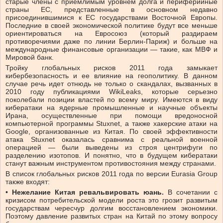
старые члены с приемлимым уровнем долга и периферийные
страны ЕС, представленные в основном недавно
присоединившимися к ЕС государствами Восточной Европы.
Последние в своей экономической политике будут все меньше
ориентироваться на Евросоюз (который раздираем
противоречиями даже по линии Берлин-Париж) и больше на
международные финансовые организации — такие, как МВФ и
Мировой банк.
Тройку глобальных рисков 2011 года замыкает
кибербезопасность и ее влияние на геополитику. В данном
случае речь идет отнюдь не только о скандалах, вызванных в
2010 году публикациями WikiLeaks, которые серьезно
поколебали позиции властей по всему миру. Имеются в виду
кибератаки на ядерные промышленные и научные объекты
Ирана, осуществленные при помощи вредоносной
компьютерной программы Stuxnet, а также хакерские атаки на
Google, организованные из Китая. По своей эффективности
атака Stuxnet оказалась сравнима с реальной военной
операцией — были выведены из строя центрифуги по
разделению изотопов. И понятно, что в будущем кибератаки
станут важным инструментом противостояния между странами.
В список глобальных рисков 2011 года по версии Eurasia Group
также входят:
•
Нежелание Китая ревальвировать юань.
В сочетании с
кризисом потребительской модели роста это грозит развитым
государствам чересчур долгим восстановлением экономики.
Поэтому давление развитых стран на Китай по этому вопросу