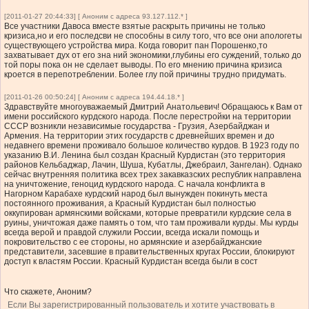
[2011-01-27 20:44:33] [ Аноним с адреса 93.127.112.* ]
Все участники Давоса вместе взятые раскрыть причины не только
кризиса,но и его последсви не способны в силу того, что все они апологеты
существующего устройства мира. Когда говорит пан Порошенко,то
захватывает дух от его зна ний экономики,глубины его суждений, только до
той поры пока он не сделает выводы. По его мнению причина кризиса
кроется в перепотреблении. Более глу пой причины трудно придумать.
[2011-01-26 00:50:24] [ Аноним с адреса 194.44.18.* ]
Здравствуйте многоуважаемый Дмитрий Анатольевич! Обращаюсь к Вам от
имени российского курдского народа. После перестройки на территории
СССР возникли независимые государства - Грузия, Азербайджан и
Армения. На территории этих государств с древнейших времен и до
недавнего времени проживало большое количество курдов. В 1923 году по
указанию В.И. Ленина был создан Красный Курдистан (это территория
районов Кельбаджар, Лачин, Шуша, Кубатлы, Джебраил, Зангелан). Однако
сейчас внутренняя политика всех трех закавказских республик направлена
на уничтожение, геноцид курдского народа. С начала конфликта в
Нагорном Карабахе курдский народ был вынужден покинуть места
постоянного проживания, а Красный Курдистан был полностью
оккупирован армянскими войсками, которые превратили курдские села в
руины, уничтожая даже память о том, что там проживали курды. Мы курды
всегда верой и правдой служили России, всегда искали помощь и
покровительство с ее стороны, но армянские и азербайджанские
представители, засевшие в правительственных кругах России, блокируют
доступ к властям России. Красный Курдистан всегда были в сост
Что скажете, Аноним?
Если Вы зарегистрированный пользователь и хотите участвовать в