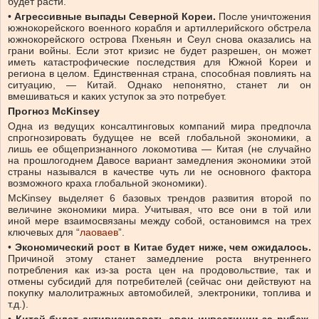
будет расти.
•
Агрессивные выпады Северной Кореи.
После уничтожения
южнокорейского военного корабля и артиллерийского обстрела
южнокорейского острова Пхеньян и Сеул снова оказались на
грани войны. Если этот кризис не будет разрешен, он может
иметь катастрофические последствия для Южной Кореи и
региона в целом. Единственная страна, способная повлиять на
ситуацию, — Китай. Однако непонятно, станет ли он
вмешиваться и каких уступок за это потребует.
Прогноз McKinsey
Одна из ведущих консалтинговых компаний мира предпочла
спрогнозировать будущее не всей глобальной экономики, а
лишь ее общепризнанного локомотива — Китая (не случайно
на прошлогоднем Давосе вариант замедления экономики этой
страны назывался в качестве чуть ли не основного фактора
возможного краха глобальной экономики).
McKinsey выделяет 6 базовых трендов развития второй по
величине экономики мира. Учитывая, что все они в той или
иной мере взаимосвязаны между собой, остановимся на трех
ключевых для “
лаоваев
”.
•
Экономический рост в Китае будет ниже, чем ожидалось.
Причиной этому станет замедление роста внутреннего
потребления как из-за роста цен на продовольствие, так и
отмены субсидий для потребителей (сейчас они действуют на
покупку малолитражных автомобилей, электроники, топлива и
т.д.).