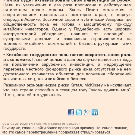
•
Китай будет активизировать свои инвестиции за рубеж.
Цель их увеличения в два раза прописана в действующем
пятилетнем плане страны. Здесь Пекин столкнется с
сопротивлением правительств некоторых стран, в первую
очередь в Африке, Восточной Европе и Латинской Америке, где
общественность пока не готова к масштабному приходу
китайских инвесторов. Однако у Поднебесной есть широкий
инструментарий убеждения, начиная от операций с
суверенными долгами и заканчивая ограничениями на
торговлю китайских госкомпаний с бизнес-структурами таких
государств.
•
Китайское государство попытается сократить свою роль
в экономике.
Главной целью в данном случае является отнюдь
не привлечение зарубежных инвестиций, а недопущение
перегрева местного фондового рынка из-за отсутствия на нем
достаточного количества объектов для вложения сбережений
как частных лиц, так и китайского бизнеса.
Резюмируя экономические риски Китая, McKinsey не исключает,
что эта страна способна в текущем году “вновь удивить мир”.
Что ж, пока ей это удавалось.
[2011-01-28 10:29:17] [ Аноним с адреса 95.215.239.* ]
Почему же, сложно найти более правильную причину. Но, самое главное,
что это самое перепотребление продолжает стимулироваться.