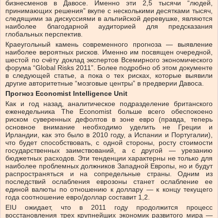
бизнесменов в Давосе. Именно эти 2,5 тысячи “людей,
принимающих решения” вкупе с несколькими десятками тысяч,
следящими за дискуссиями в альпийской деревушке, являются
наиболее благодарной аудиторией для предсказания
глобальных перспектив.
Краеугольный камень современного прогноза — выявление
наиболее вероятных рисков. Именно им посвящен очередной,
шестой по счёту доклад экспертов Всемирного экономического
форума “Global Risks 2011”. Более подробно об этом документе
в следующей статье, а пока о тех рисках, которые выявили
другие авторитетные “мозговые центры” в предверии Давоса.
Прогноз Economist Intelligence Unit
Как и год назад, аналитическое подразделение британского
еженедельника The Economist больше всего обеспокоено
риском суверенных дефолтов в зоне евро (правда, теперь
основное внимание необходимо уделить не Греции и
Ирландии, как это было в 2010 году, а Испании и Португалии),
что будет способствовать, с одной стороны, росту стоимости
государственных заимствований, а с другой — урезанию
бюджетных расходов. Эти тенденции характерны не только для
наиболее проблемных должников Западной Европы, но и будут
распространяться и на сопредельные страны. Одним из
последствий ослабления еврозоны станет ослабление ее
единой валюты по отношению к доллару — к концу текущего
года соотношение евро/доллар составит 1,2.
EIU ожидает, что в 2011 году продолжится процесс
восстановления трех крупнейших экономик развитого мира —