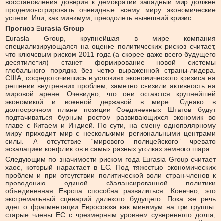
восстановления доверия к демократии западный мир должен
продемонстрировать очевидные всему миру экономические
успехи. Или, как минимум, преодолеть нынешний кризис.
Прогноз
Eurasia Group
Eurasia Group, крупнейшая в мире компания
специализирующаяся на оценке политических рисков считает,
что ключевым риском 2011 года (а скорее даже всего будущего
десятилетия) станет формирование новой системы
глобального порядка без четко выраженной страны-лидера.
США, сосредоточившись в условиях экономического кризиса на
решении внутренних проблем, заметно снизили активность на
мировой арене. Очевидно, что они остаются крупнейшей
экономикой и военной державой в мире. Однако в
долгосрочном плане позиции Соединенных Штатов будут
подтачиваться бурным ростом развивающихся экономик во
главе с Китаем и Индией. По сути, на смену однополярному
миру приходит мир с несколькими региональными центрами
силы. А отсутствие “мирового полицейского” чревато
эскалацией конфликтов в самых разных уголках земного шара.
Следующим по значимости риском года Eurasia Group считает
хаос, который нарастает в ЕС. Под тяжестью экономических
проблем и при отсутствии политической воли стран-членов к
проведению единой сбалансированной политики
объединенная Европа способна развалиться. Конечно, это
экстремальный сценарий далекого будущего. Пока же речь
идет о фрагментации Евросоюза как минимум на три группы:
старые члены ЕС с чрезмерным уровнем суверенного долга,