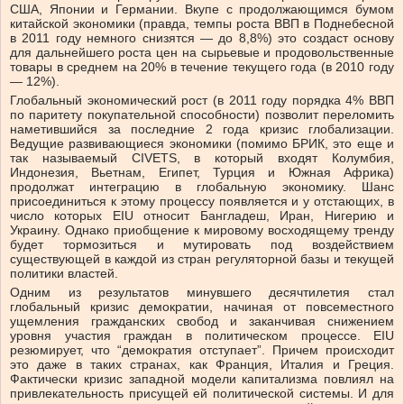
США, Японии и Германии. Вкупе с продолжающимся бумом
китайской экономики (правда, темпы роста ВВП в Поднебесной
в 2011 году немного снизятся — до 8,8%) это создаст основу
для дальнейшего роста цен на сырьевые и продовольственные
товары в среднем на 20% в течение текущего года (в 2010 году
— 12%).
Глобальный экономический рост (в 2011 году порядка 4% ВВП
по паритету покупательной способности) позволит переломить
наметившийся за последние 2 года кризис глобализации.
Ведущие развивающиеся экономики (помимо БРИК, это еще и
так называемый CIVETS, в который входят Колумбия,
Индонезия, Вьетнам, Египет, Турция и Южная Африка)
продолжат интеграцию в глобальную экономику. Шанс
присоединиться к этому процессу появляется и у отстающих, в
число которых EIU относит Бангладеш, Иран, Нигерию и
Украину. Однако приобщение к мировому восходящему тренду
будет тормозиться и мутировать под воздействием
существующей в каждой из стран регуляторной базы и текущей
политики властей.
Одним из результатов минувшего десячтилетия стал
глобальный кризис демократии, начиная от повсеместного
ущемления гражданских свобод и заканчивая снижением
уровня участия граждан в политическом процессе. EIU
резюмирует, что “демократия отступает”. Причем происходит
это даже в таких странах, как Франция, Италия и Греция.
Фактически кризис западной модели капитализма повлиял на
привлекательность присущей ей политической системы. И для