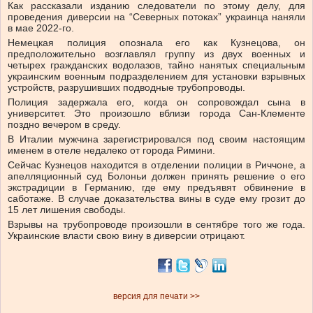
Как рассказали изданию следователи по этому делу, для
проведения диверсии на “Северных потоках” украинца наняли
в мае 2022-го.
Немецкая полиция опознала его как Кузнецова, он
предположительно возглавлял группу из двух военных и
четырех гражданских водолазов, тайно нанятых специальным
украинским военным подразделением для установки взрывных
устройств, разрушивших подводные трубопроводы.
Полиция задержала его, когда он сопровождал сына в
университет. Это произошло вблизи города Сан-Клементе
поздно вечером в среду.
В Италии мужчина зарегистрировался под своим настоящим
именем в отеле недалеко от города Римини.
Сейчас Кузнецов находится в отделении полиции в Риччоне, а
апелляционный суд Болоньи должен принять решение о его
экстрадиции в Германию, где ему предъявят обвинение в
саботаже. В случае доказательства вины в суде ему грозит до
15 лет лишения свободы.
Взрывы на трубопроводе произошли в сентябре того же года.
Украинские власти свою вину в диверсии отрицают.
версия для печати >>