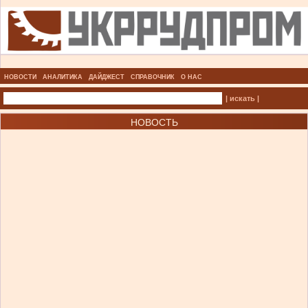
НОВОСТИ
АНАЛИТИКА
ДАЙДЖЕСТ
СПРАВОЧНИК
О НАС
| искать |
НОВОСТЬ