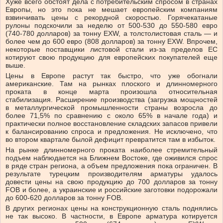
Хуже всего обстоят дела с потребительским спросом в странах
Европы, но это пока не мешает европейским компаниям
взвинчивать цены с рекордной скоростью. Горячекатаные
рулоны подскочили за неделю от 500-530 до 550-580 евро
(740-780 долларов) за тонну EXW, а толстолистовая сталь — и
более чем до 600 евро (808 долларов) за тонну EXW. Впрочем,
некоторые поставщики листовой стали из-за пределов ЕС
котируют свою продукцию для европейских покупателей еще
выше.
Цены в Европе растут так быстро, что уже обогнали
американские. Там на рынках плоского и длинномерного
проката в конце марта произошла относительная
стабилизация. Расширение производства (загрузка мощностей
в металлургической промышленности страны возросла до
более 71,5% по сравнению с около 65% в начале года) и
практически полное восстановление складских запасов привели
к балансированию спроса и предложения. Не исключено, что
во втором квартале былой дефицит превратится там в избыток.
На рынке длинномерного проката наиболее стремительный
подъем наблюдается на Ближнем Востоке, где оживился спрос
в ряде стран региона, а объем предложения пока ограничен. В
результате турецким производителям арматуры удалось
довести цены на свою продукцию до 700 долларов за тонну
FOB и более, а украинские и российские заготовки подорожали
до 600-620 долларов за тонну FOB.
В других регионах цены на конструкционную сталь поднялись
не так высоко. В частности, в Европе арматура котируется