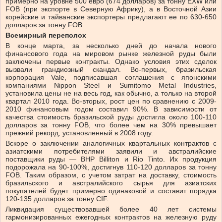
примерно на уровне 500 евро (674 долларов) за тонну EXW или
FOB (при экспорте в Северную Африку), а в Восточной Азии
корейские и тайванские экспортеры предлагают ее по 630-650
долларов за тонну FOB.
Всемирный переполох
В конце марта, за несколько дней до начала нового
финансового года на мировом рынке железной руды были
заключены первые контракты. Однако условия этих сделок
вызвали грандиозный скандал. Во-первых, бразильская
корпорация Vale, подписавшая соглашения с японскими
компаниями Nippon Steel и Sumitomo Metal Industries,
установила цены не на весь год, как обычно, а только на второй
квартал 2010 года. Во-вторых, рост цен по сравнению с 2009-
2010 финансовым годом составил 90%. В зависимости от
качества стоимость бразильской руды достигла около 100-110
долларов за тонну FOB, что более чем на 30% превышает
прежний рекорд, установленный в 2008 году.
Вскоре о заключении аналогичных квартальных контрактов с
азиатскими потребителями заявили и австралийские
поставщики руды — BHP Billiton и Rio Tinto. Их продукция
подорожала на 90-100%, достигнув 110-120 долларов за тонну
FOB. Таким образом, с учетом затрат на доставку, стоимость
бразильского и австралийского сырья для азиатских
покупателей будет примерно одинаковой и составит порядка
120-135 долларов за тонну CIF.
Ликвидация существовавшей более 40 лет системы
гармонизированных ежегодных контрактов на железную руду