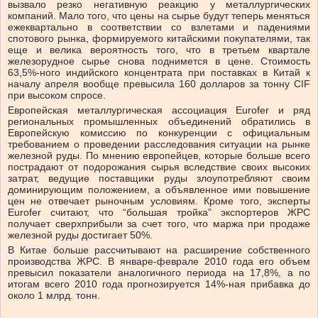
вызвало резко негативную реакцию у металлургических
компаний. Мало того, что цены на сырье будут теперь меняться
ежеквартально в соответствии со взлетами и падениями
спотового рынка, формируемого китайскими покупателями, так
еще и велика вероятность того, что в третьем квартале
железорудное сырье снова поднимется в цене. Стоимость
63,5%-ного индийского концентрата при поставках в Китай к
началу апреля вообще превысила 160 долларов за тонну CIF
при высоком спросе.
Европейская металлургическая ассоциация Eurofer и ряд
региональных промышленных объединений обратились в
Европейскую комиссию по конкуренции с официальным
требованием о проведении расследования ситуации на рынке
железной руды. По мнению европейцев, которые больше всего
пострадают от подорожания сырья вследствие своих высоких
затрат, ведущие поставщики руды злоупотребляют своим
доминирующим положением, а объявленное ими повышение
цен не отвечает рыночным условиям. Кроме того, эксперты
Eurofer считают, что “большая тройка” экспортеров ЖРС
получает сверхприбыли за счет того, что маржа при продаже
железной руды достигает 50%.
В Китае больше рассчитывают на расширение собственного
производства ЖРС. В январе-феврале 2010 года его объем
превысил показатели аналогичного периода на 17,8%, а по
итогам всего 2010 года прогнозируется 14%-ная прибавка до
около 1 млрд. тонн.