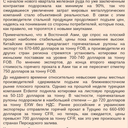
С началом нового квартала железная руда по уже заключенным
контрактам подорожала как минимум на 90%, так что
ожидавшееся увеличение затрат мировых металлургических
компаний стало объективной реальностью. В связи с этим
производители стальной продукции продолжают подъем цен,
надеясь на понимание со стороны потребителей, которые пока,
как правило, не торопятся с новыми закупками.
Примечательно, что в Восточной Азии, где спрос на плоский
прокат наиболее стабильный, цены пока наименее высоки.
Китайские компании предлагают горячекатаные рулоны на
экспорт по 670-680 долларов за тонну FOB, а производители из
других стран региона стремятся установить котировки по
июньским поставкам на уровне 700-740 долларов за тонну
FOB. По мнению экспертов, до конца второго квартала
стоимость горячего проката в Азии так и не пересечет отметку
750 долларов за тонну FOB.
До недавнего времени относительно невысокие цены местных
производителей сдерживали подъем на ближневосточном
рынке плоского проката. Однако на прошлой неделе турецкая
компания Erdemir подняла котировки на листовую продукцию
на 50-110 долларов за тонну. В частности, горячекатаные
рулоны подорожали в наибольшей степени — до 720 долларов
за тонну EXW без НДС. Ранее российские и украинские
экспортеры отправляли горячий прокат в Турцию по 660-690
долларов за тонну CFR, но теперь, как ожидается, цены
превысят 700 долларов за тонну CFR, как это уже произошло в
странах Персидского залива.