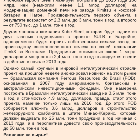
Японская Nippon Steel планирует потратить до 2013 года 100
млрд. иен (немногим менее 1,1 млрд. долларов) на
модернизацию доменной печи на заводе Kimitsu и коксовой
батареи в Нагое. Производительность первого объекта в
результате возрастет от 2,3 млн. до 3 млн. тонн в год, а второго
— от 750 тыс. до 1 млн. тонн в год.
Другая японская компания Kobe Steel, которая будет одним из
двух главных подрядчиков в проекте SULB в Бахрейне,
одновременно будет строить собственными силами завод по
производству восстановленного железа по своей технологии
ITmk3 во Вьетнаме. Предприятие стоимостью около 1 млрд.
долларов и мощностью 2,4 млн. тонн в год планируется ввести
в действие в начале 2013 года.
Однако самый крупный в мировой металлургический отрасли
проект на прошлой неделе анонсировал новичок на этом рынке
— бразильская компания Ferrous Resources do Brasil (FOB),
основанная в 2007 году американским, британским и
австралийским инвестиционными фондами. Она намерена
построить в Бразилии металлургический завод на 3,5 млн. тонн
в год и стоимостью 4,9 млрд. долларов, правда, старт этого
проекта намечен только лишь на 2016 год. До этого FOB
собирается вложить 3,6 млрд. долларов в строительство
железорудного комбината в штате Минас-Жерайс, который
должен выдавать по 25 млн. тонн продукции в год начиная с
2013 года, а в перспективе довести свою производительность
до 50 млн. тонн в год.
Равнение на сырье!