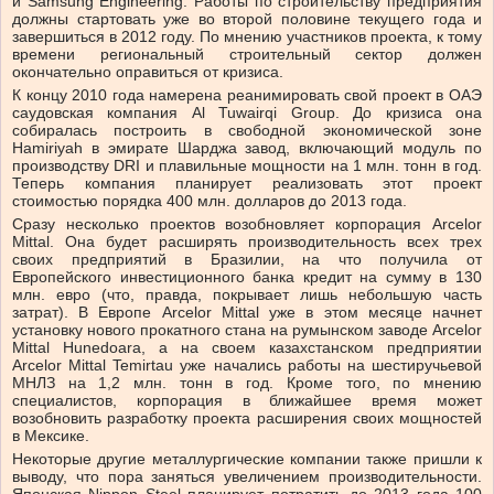
и Samsung Engineering. Работы по строительству предприятия
должны стартовать уже во второй половине текущего года и
завершиться в 2012 году. По мнению участников проекта, к тому
времени региональный строительный сектор должен
окончательно оправиться от кризиса.
К концу 2010 года намерена реанимировать свой проект в ОАЭ
саудовская компания Al Tuwairqi Group. До кризиса она
собиралась построить в свободной экономической зоне
Hamiriyah в эмирате Шарджа завод, включающий модуль по
производству DRI и плавильные мощности на 1 млн. тонн в год.
Теперь компания планирует реализовать этот проект
стоимостью порядка 400 млн. долларов до 2013 года.
Сразу несколько проектов возобновляет корпорация Arcelor
Mittal. Она будет расширять производительность всех трех
своих предприятий в Бразилии, на что получила от
Европейского инвестиционного банка кредит на сумму в 130
млн. евро (что, правда, покрывает лишь небольшую часть
затрат). В Европе Arcelor Mittal уже в этом месяце начнет
установку нового прокатного стана на румынском заводе Arcelor
Mittal Hunedoara, а на своем казахстанском предприятии
Arcelor Mittal Temirtau уже начались работы на шестиручьевой
МНЛЗ на 1,2 млн. тонн в год. Кроме того, по мнению
специалистов, корпорация в ближайшее время может
возобновить разработку проекта расширения своих мощностей
в Мексике.
Некоторые другие металлургические компании также пришли к
выводу, что пора заняться увеличением производительности.