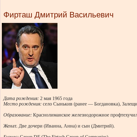
Фирташ Дмитрий Васильевич
Дата рождения:
2 мая 1965 года
Место рождения:
село Сынькив (ранее — Богдановка), Залещи
Образование:
Краснолиманское железнодорожное профтехучил
Женат. Две дочери (Иванна, Анна) и сын (Дмитрий).
Бизнес
:
Group DF (The Firtash Group of Companies).