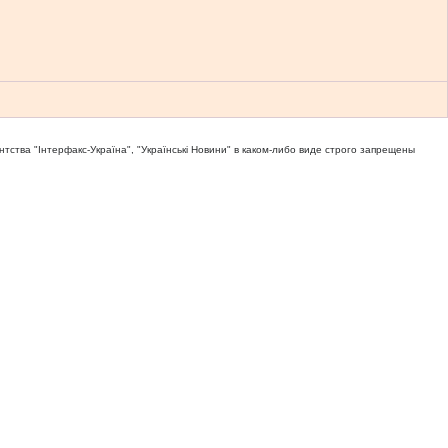
тва "Iнтерфакс-Україна", "Українськi Новини" в каком-либо виде строго запрещены