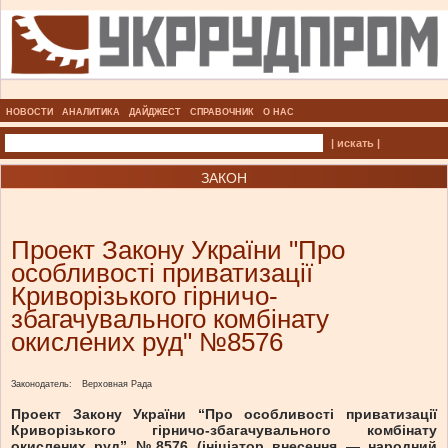
НОВОСТИ
АНАЛИТИКА
ДАЙДЖЕСТ
СПРАВОЧНИК
О НАС
| искать |
ЗАКОН
Проект Закону України "Про
особливості приватизації
Криворізького гірничо-
збагачувального комбінату
окислених руд" №8576
Законодатель:
Верховная Рада
Проект Закону України “Про особливості приватизації
Криворізького гірничо-збагачувального комбінату
окислених руд” №8576 (ініціатор внесення — народний