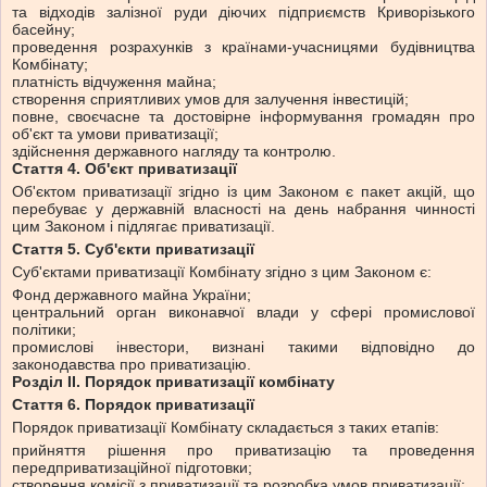
та відходів залізної руди діючих підприємств Криворізького
басейну;
проведення розрахунків з країнами-учасницями будівництва
Комбінату;
платність відчуження майна;
створення сприятливих умов для залучення інвестицій;
повне, своєчасне та достовірне інформування громадян про
об'єкт та умови приватизації;
здійснення державного нагляду та контролю.
Стаття 4. Об'єкт приватизації
Об'єктом приватизації згідно із цим Законом є пакет акцій, що
перебуває у державній власності на день набрання чинності
цим Законом і підлягає приватизації.
Стаття 5. Суб'єкти приватизації
Суб'єктами приватизації Комбінату згідно з цим Законом є:
Фонд державного майна України;
центральний орган виконавчої влади у сфері промислової
політики;
промислові інвестори, визнані такими відповідно до
законодавства про приватизацію.
Розділ II. Порядок приватизації комбінату
Стаття 6. Порядок приватизації
Порядок приватизації Комбінату складається з таких етапів:
прийняття рішення про приватизацію та проведення
передприватизаційної підготовки;
створення комісії з приватизації та розробка умов приватизації;