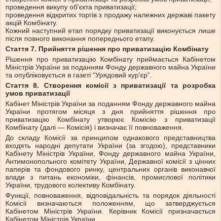
проведення викупу об'єкта приватизації;
проведення відкритих торгів з продажу належних державі пакету
акцій Комбінату.
Кожний наступний етап порядку приватизації виконується лише
після повного виконання попереднього етапу.
Стаття 7. Прийняття рішення про приватизацію Комбінату
Рішення про приватизацію Комбінату приймається Кабінетом
Міністрів України за поданням Фонду державного майна України
та опубліковується в газеті “Урядовий кур'єр”.
Стаття 8. Створення комісії з приватизації та розробка
умов приватизації
Кабінет Міністрів України за поданням Фонду державного майна
України протягом місяця з дня прийняття рішення про
приватизацію Комбінату утворює Комісію з приватизації
Комбінату (далі — Комісія) і визначає її повноваження.
До складу Комісії за принципом однакового представництва
входять народні депутати України (за згодою), представники
Кабінету Міністрів України, Фонду державного майна України,
Антимонопольного комітету України, Державної комісії з цінних
паперів та фондового ринку, центральних органів виконавчої
влади з питань економіки, фінансів, промислової політики
України, трудового колективу Комбінату.
Функції, повноваження, відповідальність та порядок діяльності
Комісії визначаються положенням, що затверджується
Кабінетом Міністрів України. Керівник Комісії призначається
Кабінетом Міністрів України.