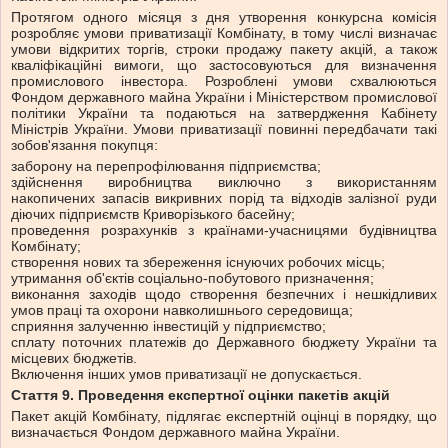
Протягом одного місяця з дня утворення конкурсна комісія
розробляє умови приватизації Комбінату, в тому числі визначає
умови відкритих торгів, строки продажу пакету акцій, а також
кваліфікаційні вимоги, що застосовуються для визначення
промислового інвестора. Розроблені умови схвалюються
Фондом державного майна України і Міністерством промислової
політики України та подаються на затвердження Кабінету
Міністрів України. Умови приватизації повинні передбачати такі
зобов'язання покупця:
заборону на перепрофілювання підприємства;
здійснення виробництва виключно з використанням
накопичених запасів викривних порід та відходів залізної руди
діючих підприємств Криворізького басейну;
проведення розрахунків з країнами-учасницями будівництва
Комбінату;
створення нових та збереження існуючих робочих місць;
утримання об'єктів соціально-побутового призначення;
виконання заходів щодо створення безпечних і нешкідливих
умов праці та охорони навколишнього середовища;
сприяння залученню інвестицій у підприємство;
сплату поточних платежів до Державного бюджету України та
місцевих бюджетів.
Включення інших умов приватизації не допускається.
Стаття 9. Проведення експертної оцінки пакетів акцій
Пакет акцій Комбінату, підлягає експертній оцінці в порядку, що
визначається Фондом державного майна України.