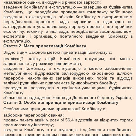
незалежної оцінки, виходячи з ринкової вартості;
введення Комбінату в експлуатацію — завершення будівництва
Комбінату, що передбачає проведення комплексу робіт щодо
введення в експлуатацію об’єктів Комбінату з використанням
передбачених проектом видів сировини та відповідно до
затверджених в установленому порядку проектів, що пройшли
екологічну, технічну та інші види, передбаченої законодавством,
експертизи, і організацію поетапного введення Комбінату в
експлуатацію.
Стаття 2. Мета приватизації Комбінату
Згідно з цим Законом метою приватизації Комбінату є:
реалізації пакету акцій Комбінату покупцям, які мають
зацікавленість у розвитку підприємства;
введення Комбінату в експлуатацію з метою забезпечення
металургійних підприємств залізорудною сировиною шляхом
переробки накопичених запасів викривних порід та відходів
залізної руди діючих підприємств Криворізького басейну;
проведення розрахунків з країнами-учасницями будівництва
Комбінату;
збільшення надходжень коштів до Державного бюджету України;
Стаття 3. Особливі принципи приватизації Комбінату
Особливими принципами приватизації Комбінату є:
заборона перепрофілювання;
продаж пакета акцій у розмірі 56,4 відсотків на відкритих торгах
промисловому інвестору;
введення Комбінату в експлуатацію і здійснення виробництва
виключно з використанням накопичених запасів викривних порід