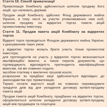
Стаття 10. Спосіб приватизації
Приватизація Комбінату здійснюється шляхом продажу його
акцій, що належать державі.
Продаж акцій Комбінату здійснює Фонд державного майна
України, в тому числі за участю уповноважених ним осіб,
шляхом продажу на відкритих торгах пакета акцій
промисловому інвестору.
Стаття 11. Продаж пакета акцій Комбінату на відкритих
торгах
Відкриті торги проводяться Фондом державного майна України,
з урахуванням таких умов:
у відкритих торгах можуть брати участь тільки промислові
інвестори;
для претендентів на участь у відкритих торгах визначаються
кваліфікаційні вимоги, а також перелік документів, що
підтверджують відповідність претендента кваліфікаційним
вимогам, які він повинен подати;
засобом платежу є виключно грошові кошти;
розрахунки за придбані акції здійснюються відповідно до
законодавства про приватизацію.
Термін оплати вартості акцій не повинен перевищувати
тридцяти днів від дня укладення договору купівлі-продажу
пакета акцій.
Продаж пакета акцій Комбінату, придбаних на відкритих торгах,
оформлюється шляхом укладання договору купівлі-продажу
акцій між продавцем та покупцем.