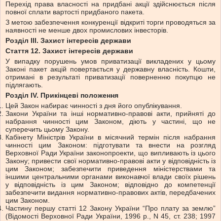
Перехід права власності на придбані акції здійснюється після
повної сплати вартості придбаного пакета.
З метою забезпечення конкуренції відкриті торги проводяться за
наявності не менше двох промислових інвесторів.
Розділ III. Захист інтересів держави
Стаття 12. Захист інтересів держави
У випадку порушень умов приватизації викладених у цьому
Законі пакет акцій повертається у державну власність. Кошти,
отримані в результаті приватизації поверненню покупцю не
підлягають.
Розділ IV. Прикінцеві положення
Цей Закон набирає чинності з дня його опублікування.
Закони України та інші нормативно-правові акти, прийняті до
набрання чинності цим Законом, діють у частині, що не
суперечить цьому Закону.
Кабінету Міністрів України в місячний термін після набрання
чинності цим Законом: підготувати та внести на розгляд
Верховної Ради України законопроекти, що випливають із цього
Закону; привести свої нормативно-правові акти у відповідність із
цим Законом; забезпечити приведення міністерствами та
іншими центральними органами виконавчої влади своїх рішень
у відповідність із цим Законом; відповідно до компетенції
забезпечити видання нормативно-правових актів, передбачених
цим Законом.
Частину першу статті 12 Закону України “Про плату за землю”
(Відомості Верховної Ради України, 1996 p., N 45, ст. 238; 1997