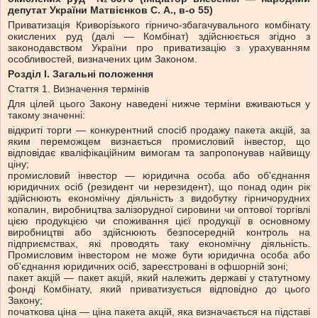
депутат України Матвієнков С. А., в-о 55)
Приватизація Криворізького гірничо-збагачувального комбінату
окислених руд (далі — Комбінат) здійснюється згідно з
законодавством України про приватизацію з урахуванням
особливостей, визначених цим Законом.
Розділ I. Загальні положення
Стаття 1. Визначення термінів
Для цілей цього Закону наведені нижче терміни вживаються у
такому значенні:
відкриті торги — конкурентний спосіб продажу пакета акцій, за
яким переможцем визнається промисловий інвестор, що
відповідає кваліфікаційним вимогам та запропонував найвищу
ціну;
промисловий інвестор — юридична особа або об'єднання
юридичних осіб (резидент чи нерезидент), що понад один рік
здійснюють економічну діяльність з видобутку гірничорудних
копалин, виробництва залізорудної сировини чи оптової торгівлі
цією продукцією чи споживання цієї продукції в основному
виробництві або здійснюють безпосередній контроль на
підприємствах, які проводять таку економічну діяльність.
Промисловим інвестором не може бути юридична особа або
об'єднання юридичних осіб, зареєстровані в офшорній зоні;
пакет акцій — пакет акцій, який належить державі у статутному
фонді Комбінату, який приватизується відповідно до цього
Закону;
початкова ціна — ціна пакета акцій, яка визначається на підставі