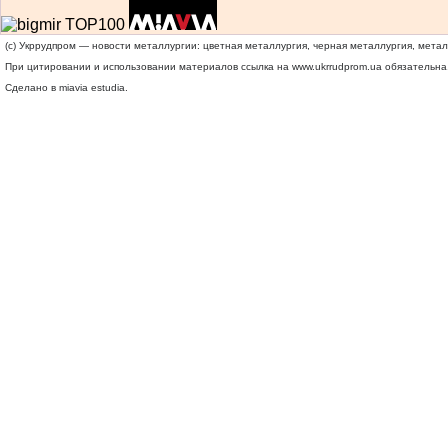
(c) Укррудпром — новости металлургии: цветная металлургия, черная металлургия, мета
При цитировании и использовании материалов ссылка на
www.ukrrudprom.ua
обязательна.
Сделано в miavia estudia.