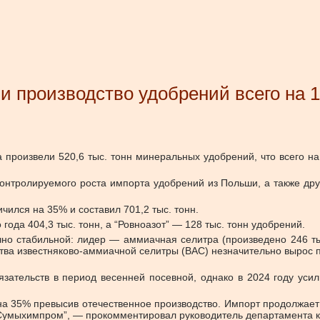
 производство удобрений всего на 1
 произвели 520,6 тыс. тонн минеральных удобрений, что всего на 
еконтролируемого роста импорта удобрений из Польши, а также др
чился на 35% и составил 701,2 тыс. тонн.
 года 404,3 тыс. тонн, а “Ровноазот” — 128 тыс. тонн удобрений.
чно стабильной: лидер — аммиачная селитра (произведено 246 ты
одства известняково-аммиачной селитры (ВАС) незначительно вырос 
зательств в период весенней посевной, однако в 2024 году уси
, на 35% превысив отечественное производство. Импорт продолжает
 “Сумыхимпром”, — прокомментировал руководитель департамента 