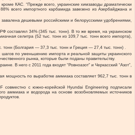
, кроме КАС. “Прежде всего, украинские химзаводы драматически
. 88% всего импортного карбамида завезено из Азербайджана и
ня завалена дешевыми российскими и белорусскими удобрениями,
Ф составлял 34% (345 тыс. тонн). В то же время, на украинском
чная селитра (52 тыс. тонн из 109,7 тыс. тонн всего импорта),
 тонн (Болгария — 37,3 тыс. тонн и Греция — 27,4 тыс. тонн) .
их шагов по уменьшению импорта и реальной защиты украинского
чественного рынка, которые были поданы правительству.
е. В него с 2011 года входят “Ровноазот” и Черкасский “Азот”,
ая мощность по выработке аммиака составляет 962,7 тыс. тонн в
F совместно с южно-корейской Hyundai Engineering подписали
еного аммиака и водорода на основе возобновляемых источников
продуктов.