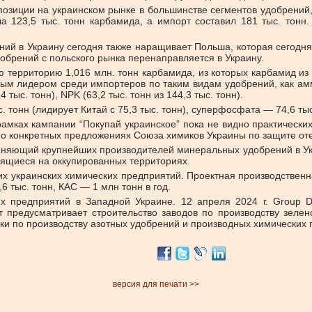
позиции на украинском рынке в большинстве сегментов удобрений
а 123,5 тыс. тонн карбамида, а импорт составил 181 тыс. тонн
ений в Украину сегодня также наращивает Польша, которая сегод
добрений с польского рынка перенаправляется в Украину.
территорию 1,016 млн. тонн карбамида, из которых карбамид из Р
ым лидером среди импортеров по таким видам удобрений, как аммиа
 тыс. тонн), NPK (63,2 тыс. тонн из 144,3 тыс. тонн).
 тонн (лидирует Китай с 75,3 тыс. тонн), суперфосфата — 74,6 тыс.
 рамках кампании “Покупай украинское” пока не видно практическ
 о конкретных предложениях Союза химиков Украины по защите оте
ющий крупнейших производителей минеральных удобрений в Украин
дящиеся на оккупированных территориях.
их украинских химических предприятий. Проектная производственн
6 тыс. тонн, КАС — 1 млн тонн в год.
х предприятий в Западной Украине. 12 апреля 2024 г. Group D
кт предусматривает строительство заводов по производству зел
и по производству азотных удобрений и производных химических 
версия для печати >>