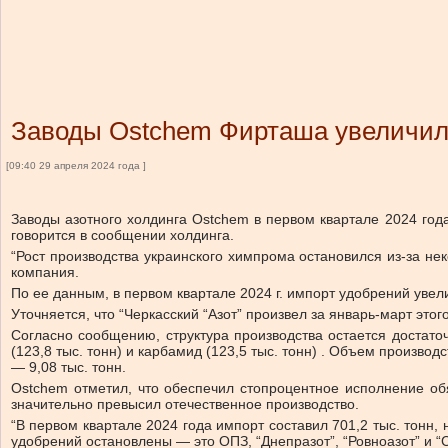
Заводы Ostchem Фирташа увеличили
[09:40 29 апреля 2024 года ]
Заводы азотного холдинга Ostchem в первом квартале 2024 года
говорится в сообщении холдинга.
“Рост производства украинского химпрома остановился из-за н
компания.
По ее данным, в первом квартале 2024 г. импорт удобрений увели
Уточняется, что “Черкасский “Азот” произвел за январь-март этого
Согласно сообщению, структура производства остается достато
(123,8 тыс. тонн) и карбамид (123,5 тыс. тонн) . Объем произв
— 9,08 тыс. тонн.
Ostchem отметил, что обеспечил стопроцентное исполнение обя
значительно превысил отечественное производство.
“В первом квартале 2024 года импорт составил 701,2 тыс. тонн
удобрений остановлены — это ОПЗ, “Днепразот”, “Ровноазот” и