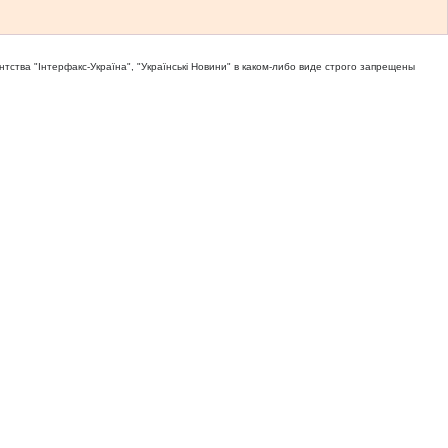
тва "Iнтерфакс-Україна", "Українськi Новини" в каком-либо виде строго запрещены