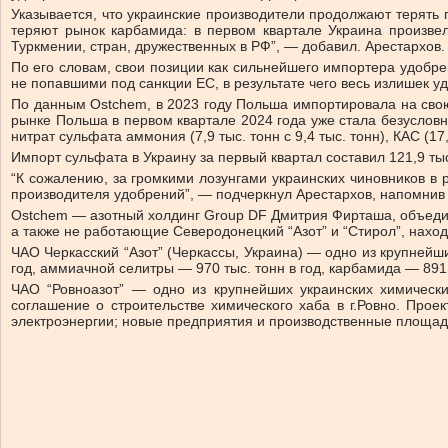
Указывается, что украинские производители продолжают терять 
теряют рынок карбамида: в первом квартале Украина произвел
Туркмении, стран, дружественных в РФ”, — добавил. Арестархов.
По его словам, свои позиции как сильнейшего импортера удобр
не попавшими под санкции ЕС, в результате чего весь излишек у
По данным Ostchem, в 2023 году Польша импортировала на свою 
рынке Польша в первом квартале 2024 года уже стала безусловн
нитрат сульфата аммония (7,9 тыс. тонн с 9,4 тыс. тонн), КАС (17,4
Импорт сульфата в Украину за первый квартал составил 121,9 тыс.
“К сожалению, за громкими лозунгами украинских чиновников в
производителя удобрений”, — подчеркнул Арестархов, напомнив
Ostchem — азотный холдинг Group DF Дмитрия Фирташа, объединя
а также не работающие Северодонецкий “Азот” и “Стирол”, нахо
ЧАО Черкасский “Азот” (Черкассы, Украина) — одно из крупнейш
год, аммиачной селитры — 970 тыс. тонн в год, карбамида — 891,
ЧАО “Ровноазот” — одно из крупнейших украинских химически
соглашение о строительстве химического хаба в г.Ровно. Прое
электроэнергии; новые предприятия и производственные площадк