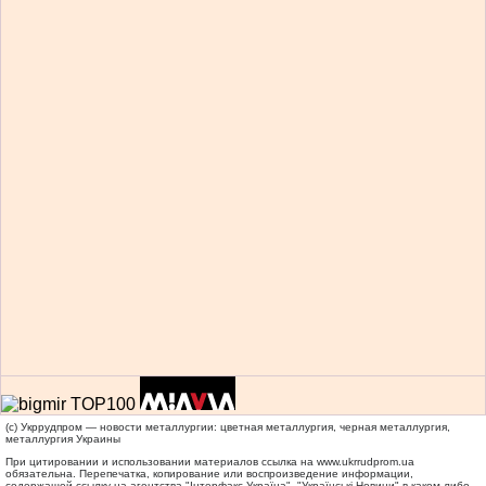
(c) Укррудпром — новости металлургии: цветная металлургия, черная металлургия,
металлургия Украины
При цитировании и использовании материалов ссылка на
www.ukrrudprom.ua
обязательна. Перепечатка, копирование или воспроизведение информации,
содержащей ссылку на агентства "Iнтерфакс-Україна", "Українськi Новини" в каком-либо