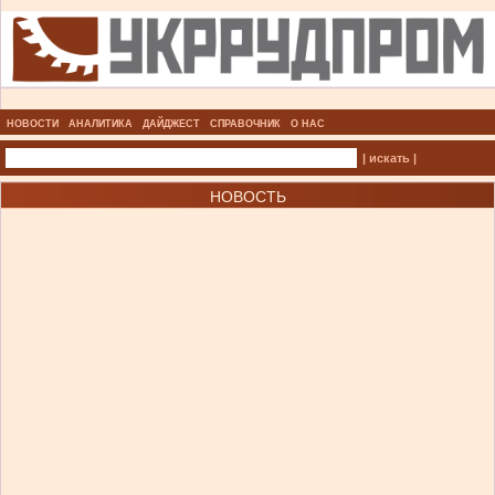
НОВОСТИ
АНАЛИТИКА
ДАЙДЖЕСТ
СПРАВОЧНИК
О НАС
| искать |
НОВОСТЬ