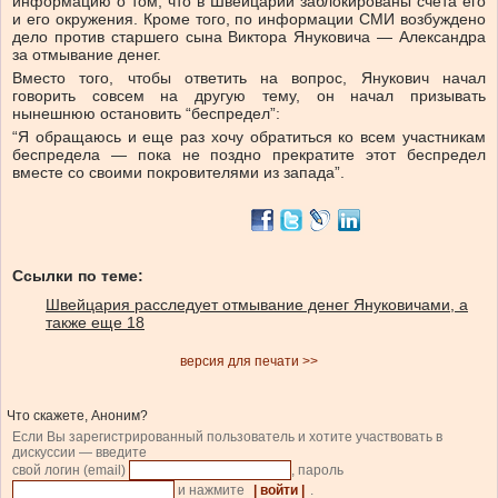
информацию о том, что в Швейцарии заблокированы счета его
и его окружения. Кроме того, по информации СМИ возбуждено
дело против старшего сына Виктора Януковича — Александра
за отмывание денег.
Вместо того, чтобы ответить на вопрос, Янукович начал
говорить совсем на другую тему, он начал призывать
нынешнюю остановить “беспредел”:
“Я обращаюсь и еще раз хочу обратиться ко всем участникам
беспредела — пока не поздно прекратите этот беспредел
вместе со своими покровителями из запада”.
Ссылки по теме:
Швейцария расследует отмывание денег Януковичами, а
также еще 18
версия для печати >>
Что скажете, Аноним?
Если Вы зарегистрированный пользователь и хотите участвовать в
дискуссии — введите
свой логин (email)
, пароль
и нажмите
| войти |
.