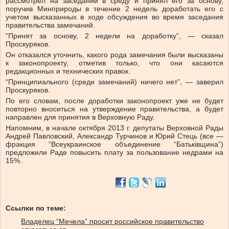
рассмотрел на заседании в среду и принял его за основу,
поручив Минприроды в течение 2 недель доработать его с
учетом высказанных в ходе обсуждения во время заседания
правительства замечаний.
“Принят за основу, 2 недели на доработку”, — сказал
Проскуряков.
Он отказался уточнить, какого рода замечания были высказаны
к законопроекту, отметив только, что они касаются
редакционных и технических правок.
“Принципиального (среди замечаний) ничего нет”, — заверил
Проскуряков.
По его словам, после доработки законопроект уже не будет
повторно вноситься на утверждение правительства, а будет
направлен для принятия в Верховную Раду.
Напомним, в начале октября 2013 г. депутаты Верховной Рады
Андрей Павловский, Александр Турчинов и Юрий Стець (все —
фракция “Всеукраинское объединение “Батьківщина”)
предложили Раде повысить плату за пользование недрами на
15%.
Ссылки по теме:
Владелец “Мечела” просит российское правительство