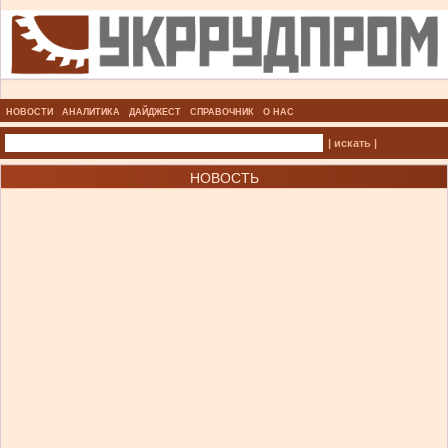
НОВОСТИ
АНАЛИТИКА
ДАЙДЖЕСТ
СПРАВОЧНИК
О НАС
| искать |
НОВОСТЬ