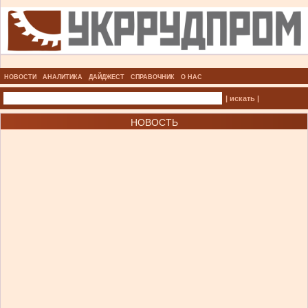
НОВОСТИ
АНАЛИТИКА
ДАЙДЖЕСТ
СПРАВОЧНИК
О НАС
| искать |
НОВОСТЬ