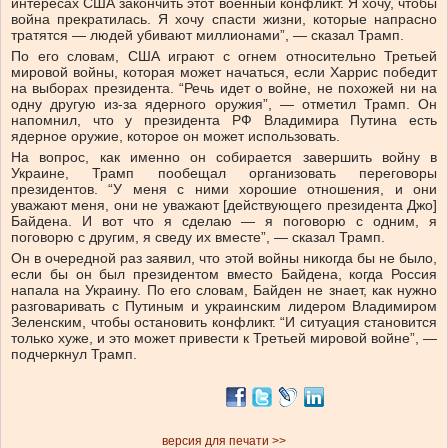
интересах США закончить этот военный конфликт. Я хочу, чтобы
война прекратилась. Я хочу спасти жизни, которые напрасно
тратятся — людей убивают миллионами”, — сказал Трамп.
По его словам, США играют с огнем относительно Третьей
мировой войны, которая может начаться, если Харрис победит
на выборах президента. “Речь идет о войне, не похожей ни на
одну другую из-за ядерного оружия”, — отметил Трамп. Он
напомнил, что у президента РФ Владимира Путина есть
ядерное оружие, которое он может использовать.
На вопрос, как именно он собирается завершить войну в
Украине, Трамп пообещал организовать переговоры
президентов. “У меня с ними хорошие отношения, и они
уважают меня, они не уважают [действующего президента Джо]
Байдена. И вот что я сделаю — я поговорю с одним, я
поговорю с другим, я сведу их вместе”, — сказал Трамп.
Он в очередной раз заявил, что этой войны никогда бы не было,
если бы он был президентом вместо Байдена, когда Россия
напала на Украину. По его словам, Байден не знает, как нужно
разговаривать с Путиным и украинским лидером Владимиром
Зеленским, чтобы остановить конфликт. “И ситуация становится
только хуже, и это может привести к Третьей мировой войне”, —
подчеркнул Трамп.
версия для печати >>