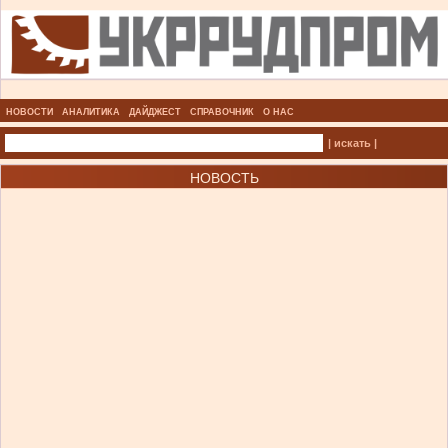
НОВОСТИ
АНАЛИТИКА
ДАЙДЖЕСТ
СПРАВОЧНИК
О НАС
| искать |
НОВОСТЬ