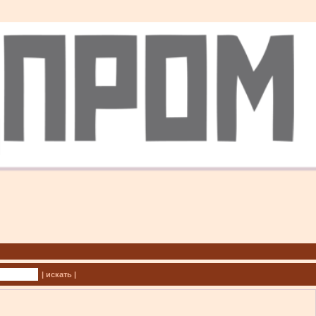
| искать |