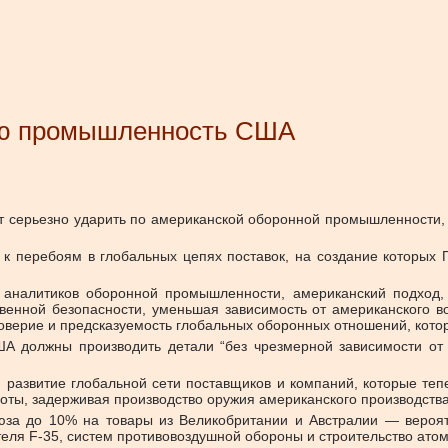
ую промышленность США
серьезно ударить по американской оборонной промышленности, 
к перебоям в глобальных цепях поставок, на создание которых 
 аналитиков оборонной промышленности, американский подход,
венной безопасности, уменьшая зависимость от американского в
оверие и предсказуемость глобальных оборонных отношений, котор
А должны производить детали “без чрезмерной зависимости от 
 развитие глобальной сети поставщиков и компаний, которые те
оты, задерживая производство оружия американского производства
а до 10% на товары из Великобритании и Австралии — вероятно
теля F-35, систем противовоздушной обороны и строительство ато