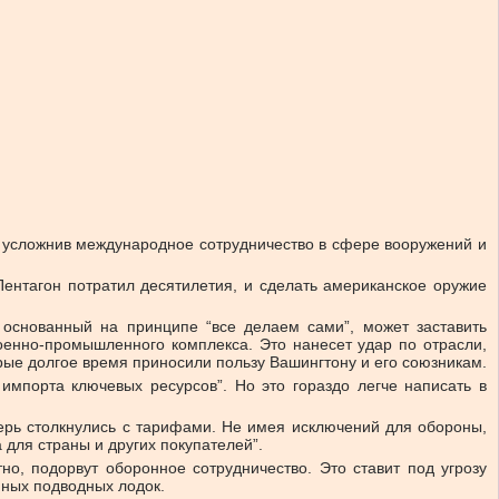
усложнив международное сотрудничество в сфере вооружений и
Пентагон потратил десятилетия, и сделать американское оружие
 основанный на принципе “все делаем сами”, может заставить
оенно-промышленного комплекса. Это нанесет удар по отрасли,
ые долгое время приносили пользу Вашингтону и его союзникам.
импорта ключевых ресурсов”. Но это гораздо легче написать в
перь столкнулись с тарифами. Не имея исключений для обороны,
 для страны и других покупателей”.
, подорвут оборонное сотрудничество. Это ставит под угрозу
мных подводных лодок.