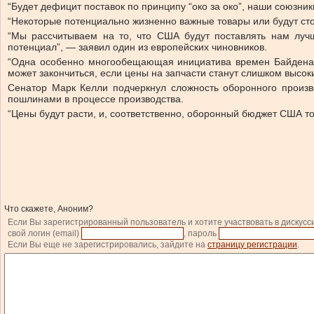
“Будет дефицит поставок по принципу “око за око”, наши союзни
“Некоторые потенциально жизненно важные товары или будут стои
“Мы рассчитываем на то, что США будут поставлять нам луч
потенциал”, — заявил один из европейских чиновников.
“Одна особенно многообещающая инициатива времен Байдена,
может закончиться, если цены на запчасти станут слишком высок
Сенатор Марк Келли подчеркнул сложность оборонного произв
пошлинами в процессе производства.
“Цены будут расти, и, соответственно, оборонный бюджет США т
Что скажете, Аноним?
Если Вы зарегистрированный пользователь и хотите участвовать в дискусс
свой логин (email)
, пароль
Если Вы еще не зарегистрировались, зайдите на
страницу регистрации
.