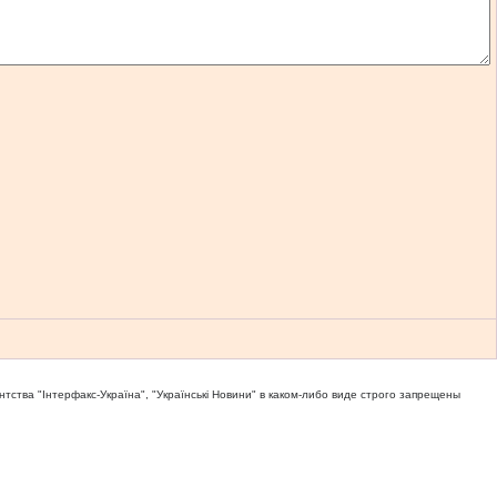
тва "Iнтерфакс-Україна", "Українськi Новини" в каком-либо виде строго запрещены