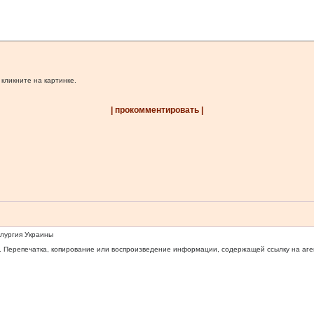
 кликните на картинке.
| прокомментировать |
ллургия Украины
 Перепечатка, копирование или воспроизведение информации, содержащей ссылку на агентс