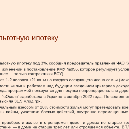
льготную ипотеку
ьготную ипотеку под 3%, сообщил председатель правления ЧАО “
ия изменений в постановление КМУ №856, которое регулирует усл
нее — только контрактники ВСУ).
ля 1-2 человек +21 кв. м на каждого следующего члена семьи (макс
ости жилья и работаем над будущим введением критериев дохода 
, когда программой пользуются для покупки непропорционально доро
“еОселя” заработала в Украине с октября 2022 года. По состояни
ысила 31,9 млрд грн.
ачальным взносом от 20% стоимости жилья могут претендовать во
ны войны, участники боевых действий, внутренне перемещенные
т приобрести жилье в строящемся доме, и домах не старше трех
стники — в доме не старше трех лет или строящемся объекте. ВПЛ