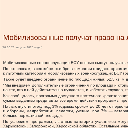
Мобилизованные получат право на 
[10:30 23 августа 2025 года ]
Мобилизованные военнослужащие ВСУ осенью смогут получать л
По его словам, в сентябре-октябре в компании ожидают принят
к льготным категориям мобилизованных военнослужащих ВСУ (ра
Также будет введено ограничение по площади жилья: 52,5 кв. м д
“Мы внедряем дополнительные ограничения по площади и стоим
на тех, кто в ней действительно нуждается, и избежать случаев
Как сообщалось, программа доступного ипотечного кредитования 
сумма выданных кредитов за все время действия программы прев
На льготную ипотеку под 3% годовых сроком до 20 лет с первон
и обороны, медработники, педагоги, ученые; под 7% — ветера
больше нормативной площади.
По условиям программы, льготные категории участников могу
Харьковской, Запорожской, Херсонской областях. Остальные уча