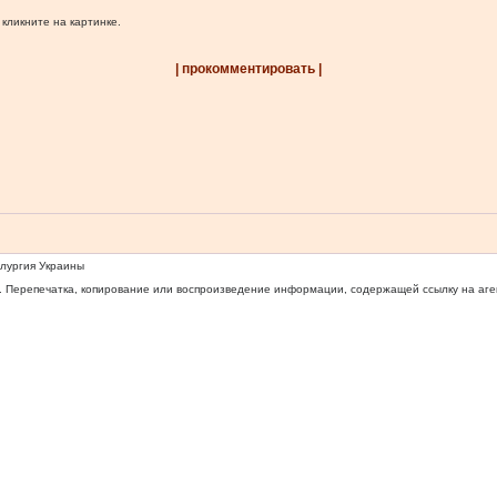
 кликните на картинке.
| прокомментировать |
ллургия Украины
 Перепечатка, копирование или воспроизведение информации, содержащей ссылку на агентс