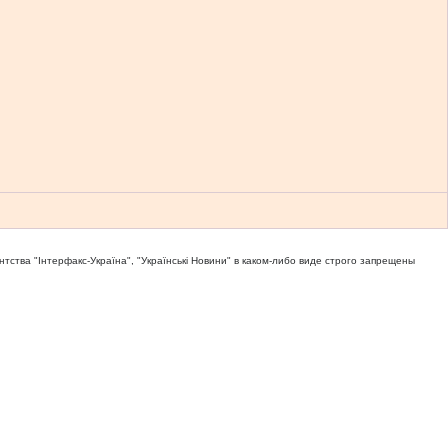
тва "Iнтерфакс-Україна", "Українськi Новини" в каком-либо виде строго запрещены