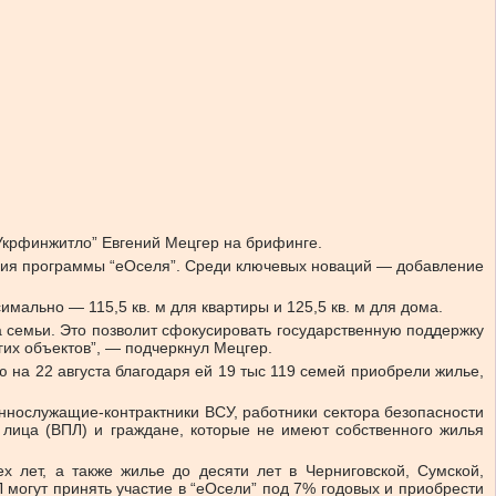
Укрфинжитло” Евгений Мецгер на брифинге.
овия программы “еОселя”. Среди ключевых новаций — добавление
имально — 115,5 кв. м для квартиры и 125,5 кв. м для дома.
семьи. Это позволит сфокусировать государственную поддержку
гих объектов”, — подчеркнул Мецгер.
ю на 22 августа благодаря ей 19 тыс 119 семей приобрели жилье,
еннослужащие-контрактники ВСУ, работники сектора безопасности
 лица (ВПЛ) и граждане, которые не имеют собственного жилья
 лет, а также жилье до десяти лет в Черниговской, Сумской,
 могут принять участие в “еОсели” под 7% годовых и приобрести