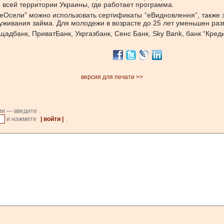
о всей территории Украины, где работает программа.
“еОсели” можно использовать сертификаты “еВидновлення”, также
луживания займа. Для молодежи в возрасте до 25 лет уменьшен разм
дбанк, ПриватБанк, Укргазбанк, Сенс Банк, Sky Bank, банк “Кредит
версия для печати >>
ии — введите
и нажмите
| войти |
.