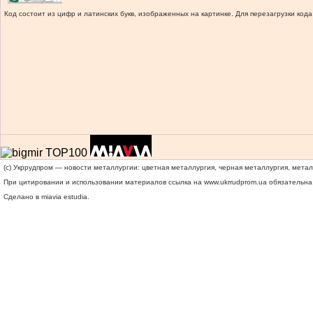
Код состоит из цифр и латинских букв, изображенных на картинке. Для перезагрузки кода
(c) Укррудпром — новости металлургии: цветная металлургия, черная металлургия, мета
При цитировании и использовании материалов ссылка на
www.ukrrudprom.ua
обязательна.
Сделано в miavia estudia.