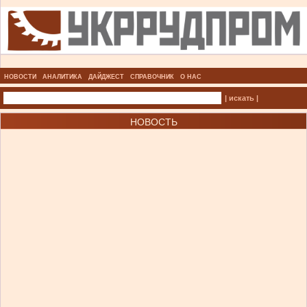
НОВОСТИ
АНАЛИТИКА
ДАЙДЖЕСТ
СПРАВОЧНИК
О НАС
| искать |
НОВОСТЬ