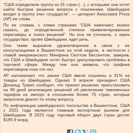
“США определили группу из 15 стран (...), с которыми они хотят
найти быстрое решение вопроса с пошлинами. Швейцария
входит в группу этих государств”, — цитирует Associated Press
(AP) ее слова.
По ее словам, с этими странами “США намечают, можно
сказать, до определенной степени привилегированные
переговоры и поиск решений”. Но она не уточнила, о каких
государствах, кроме Швейцарии, идет речь.
Она также выразила удовлетворение в связи с ее
консультациями в Вашингтоне на этой неделе, в частности с
главой американского Минфина Скоттом Бессентом, заверив,
что США и Швейцария хотят быстро урегулировать проблемы в
торговой сфере. Между тем она заявила, что графика
переговоров пока что нет.
AP напоминает, что ранее США ввели пошлины в 31% на
товары из Швейцарии. Однако 9 апреля президент США
Дональд Трамп сообщил, что принял решение приостановить
на 90 дней реализацию решений об увеличении таможенных
тарифов на импорт в отношении более 75 стран, которые
запросили диалог по этому вопросу.
По информации швейцарского посольства в Вашингтоне, США
с 2021 года являются главным экспортным рынком для
Швейцарии. В 2023 году торговый оборот двух стран достиг
$185,9 млрд.