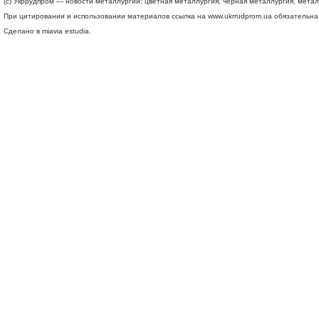
(c) Укррудпром — новости металлургии: цветная металлургия, черная металлургия, мета
При цитировании и использовании материалов ссылка на
www.ukrrudprom.ua
обязательна.
Сделано в miavia estudia.