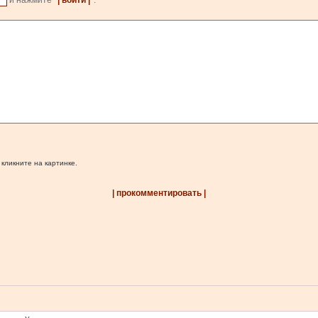
и нажмите
| войти |
.
 кликните на картинке.
| прокомментировать |