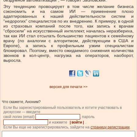
бездумной автоматизации”, — говорит Забловский.
Эту тенденцию провоцирует в том числе желание бизнеса
сэкономить и на самом ИИ — применение плохо
адаптированных к нашей действительности систем и
“недорогих” специалистов по их внедрению. К примеру, в одной
из страховых компаний после того, как запись к врачам
“сбросили” на искусственный интеллект, началась неразбериха,
так как ИИ стал отсылать большинство пациентов к семейному
врачу (по аналогии с алгоритмом, действующим в США и
Европе), а запись к профильным узким специалистам
блокировал. Поэтому, вместо ожидаемого снижения количества
звонков в кол-центр, нагрузка на операторов, наоборот,
выросла.
версия для печати >>
Что скажете, Аноним?
Если Вы зарегистрированный пользователь и хотите участвовать в
дискуссии — введите
свой логин (email)
, пароль
и нажмите
| войти |
.
Если Вы еще не зарегистрировались, зайдите на
страницу регистрации
.