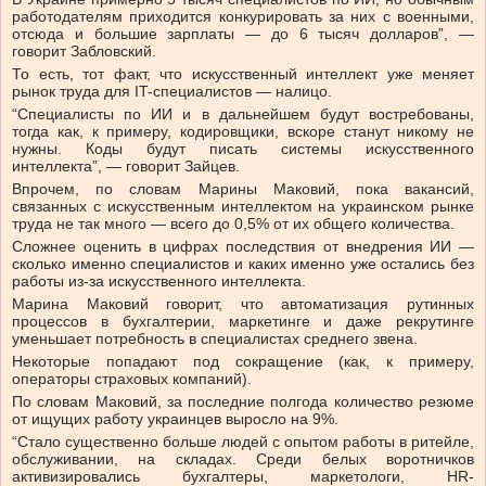
работодателям приходится конкурировать за них с военными,
отсюда и большие зарплаты — до 6 тысяч долларов”, —
говорит Забловский.
То есть, тот факт, что искусственный интеллект уже меняет
рынок труда для IT-специалистов — налицо.
“Специалисты по ИИ и в дальнейшем будут востребованы,
тогда как, к примеру, кодировщики, вскоре станут никому не
нужны. Коды будут писать системы искусственного
интеллекта”, — говорит Зайцев.
Впрочем, по словам Марины Маковий, пока вакансий,
связанных с искусственным интеллектом на украинском рынке
труда не так много — всего до 0,5% от их общего количества.
Сложнее оценить в цифрах последствия от внедрения ИИ —
сколько именно специалистов и каких именно уже остались без
работы из-за искусственного интеллекта.
Марина Маковий говорит, что автоматизация рутинных
процессов в бухгалтерии, маркетинге и даже рекрутинге
уменьшает потребность в специалистах среднего звена.
Некоторые попадают под сокращение (как, к примеру,
операторы страховых компаний).
По словам Маковий, за последние полгода количество резюме
от ищущих работу украинцев выросло на 9%.
“Стало существенно больше людей с опытом работы в ритейле,
обслуживании, на складах. Среди белых воротничков
активизировались бухгалтеры, маркетологи, HR-