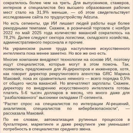
сократилось более чем на треть. Для выпускников, стажеров,
интернов и специалистов без высшего образования рабочих
мест стало на 31,9% меньше, — об этом свидетельствует
исследование сайта по трудоустройству Adzuna.
Но есть сегменты, где ИИ лишает людей работы еще более
рекордными темпами. Скажем, в розничной торговле с ноября
2022 по май 2025 года количество вакансий сократилось на
78,2%. Далее следуют сектора логистики, складского хозяйства,
административного персонала и прочие.
На украинском рынке труда наступление искусственного
интеллекта пока менее заметно. Но все же оно есть.
Многие компании внедряют технологии на основе ИИ, поэтому
ищут специалистов, которые могут в этом помочь. Так,
появились предложения для Al-директоров и инженеров, хотя,
как говорит директор рекрутингового агентства GRC Марина
Маковий, пока их сравнительно немного — всего порядка 0,5%
от общего числа вакансий. Но впечатляют зарплаты. Скажем,
директору по внедрению искусственного интеллекта готовы
платить 5-6 тысяч долларов в месяц, что много даже для
“разбалованного” высокими окладами IT-сегмента.
“Растет спрос на специалистов по интеграции Al-решений,
аналитиков, специалистов по кибербезопасности”, —
рассказала Маковий.
По ее словам, автоматизация рутинных процессов в
бухгалтерии, маркетинге и даже рекрутинге уже уменьшает
потребность в специалистах среднего звена.