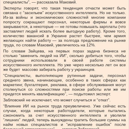
специалисты”, — рассказала Маковий.
Эксперты говорят, что такая тенденция отчасти может быть
связана с “засильем” искусственного интеллекта. Но не только.
Из-за войны и экономических сложностей многие компании
попросту сокращают персонал, некоторые фирмы и вовсе
закрываются, а некоторые — не готовы повышать зарплаты (что
заставляет людей искать более выгодную работу). Кроме того,
количество вакансий в Украине растет быстрее, чем армия
желающих найти работу — за полгода предложение на рынке
труда, по словам Маковий, увеличилось на 12%.
По словам Зайцева, на первых порах задача бизнеса не
столько “заменить людей на ИИ”, сколько добиться того, чтобы
сотрудники использовали в своей работе системы
искусственного интеллекта. Но уже через несколько лет он все
же будет массово забирать работу у украинцев.
“Специалисты, выполняющие рутинные задачи, персонал
среднего звена, начинающие, особенно в таких сферах как
маркетинг, бухгалтерия, реклама, в сфере обслуживания могут
столкнуться со сложностями при поиске работы или же им
придется менять квалификацию”, — подытожил эксперт.
Забловский не исключает, что может случиться и “откат”.
“Влияние ИИ на рынок труда преувеличено. Уже сейчас есть
случаи, когда некоторые работодатели, которые пытались
сэкономить за счет искусственного интеллекта и уволили
“лишних” людей, теперь вынуждены тратить большие суммы на
найм новых специалистов и “исправление ошибок” после