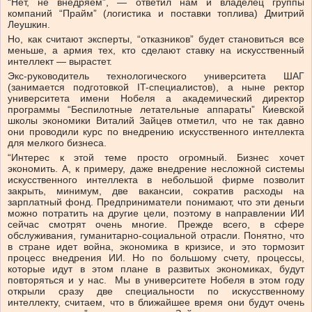
“Нет, не внедряем”, — ответил нам и владелец группы
компаний “Прайм” (логистика и поставки топлива) Дмитрий
Леушкин.
Но, как считают эксперты, “отказников” будет становиться все
меньше, а армия тех, кто сделают ставку на искусственный
интеллект — вырастет.
Экс-руководитель технологического университета ШАГ
(занимается подготовкой IT-специалистов), а ныне ректор
университета имени Нобеля а академический директор
программы “Беспилотные летательные аппараты” Киевской
школы экономики Виталий Зайцев отметил, что не так давно
они проводили курс по внедрению искусственного интеллекта
для мелкого бизнеса.
“Интерес к этой теме просто огромный. Бизнес хочет
экономить. А, к примеру, даже внедрение несложной системы
искусственного интеллекта в небольшой фирме позволит
закрыть, минимум, две вакансии, сократив расходы на
зарплатный фонд. Предприниматели понимают, что эти деньги
можно потратить на другие цели, поэтому в направлении ИИ
сейчас смотрят очень многие. Прежде всего, в сфере
обслуживания, гуманитарно-социальной отрасли. Понятно, что
в стране идет война, экономика в кризисе, и это тормозит
процесс внедрения ИИ. Но по большому счету, процессы,
которые идут в этом плане в развитых экономиках, будут
повторяться и у нас. Мы в университете Нобеля в этом году
открыли сразу две специальности по искусственному
интеллекту, считаем, что в ближайшее время они будут очень