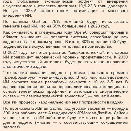
года глобальный экономический эффект от внедрения
искусственного интеллекта достигнет 19,9-22,3 трлн долларов.
Но уже 2025-й станет годом оптимизации и массового
внедрения ИИ.
По данным Gartner, 75% компаний будут использовать
генеративный ИИ, что на 55% больше, чем в 2023 году.
Как ожидается, в следующем году OpenAl совершит прорыв в
области мышления — появятся системы, способные решать
задания на докторском уровне. В итоге, 80% предприятий будут
задействовать искусственный интеллект в производстве.
В 2027 году начнется развитие “сверхинтеллекта”, и системы
ИИ превзойдут человеческий уровень продуктивности. К 2030
году искусственный интеллект будет решать также творческие
аналитические задачи.
“Технологии создания видео в режиме реального времени
трансформируют медиа-индустрию. В научных исследованиях
ИИ сократит время разработки лекарств с 10 до 3-5 лет. В
здравоохранении появится персонализированная медицина на
основе генетических профилей и автономные хирургические
системы со сверхчеловеческой точностью”, — пишет Амелин.
Все эти процессы кардинально изменят потребности в кадрах.
По прогнозам Goldman Sachs, под угрозой закрытия — порядка
300 млн рабочих мест. А гендиректор JPMorgan Джейми Дайсон
уверен, что из-за ИИ работники будут иметь всего три рабочих
дня в неделю (многие — с соответствующим сокращением
зарплат).