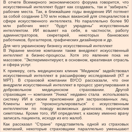
В отчете Всемирного экономического форума говорится, что
искусственный интеллект будет как создавать, так и “забирать”
рабочие места. Так, в ближайшие годы внедрение ИИ потянет
за собой создание 170 млн новых вакансий для специалистов в
сфере искусственного интеллекта. Но параллельно более 90
млн рабочих мест “будут украдены” искусственным
интеллектом. ИИ возьмет на себя, в частности, работу
администраторов, секретарей, некоторых банковских
работников, бухгалтеров, графических дизайнеров и др.
Для чего украинскому бизнесу искусственный интеллект
В Украине многие компании также внедряют искусственный
интеллект в бизнес-процессы. Хотя это явление пока не
массовое. “Экспериментируют, в основном, креативная отрасль
и сфера услуг.
К примеру, сеть медицинских клиник “Медиком” задействовал
искусственный интеллект в расшифровку исследований (КТ и
МРТ). В страховой компании ВУСО рассказали, что они
внедрили искусственный интеллект в процесс урегулирования в
добровольном медицинском страховании. Другой
страховщик — компания “Уника” недавно стала использовать
систему ИИ в своем приложении для застрахованных лиц.
Клиенты могут “проконсультироваться” с искусственным
интеллектом по поводу возможных диагнозов, перечислив
симптомы. Кроме того, ИИ определяет, к какому именно врачу
записать пациента, исходя из его жалоб.
Как рассказал “Стране” представитель одной из страховых
компаний, некоторые страховщики параллельно уменьшают