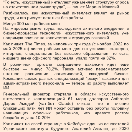
“То есть, искусственный интеллект уже меняет структуру спроса
на отечественном рынке труда”, — пишет Марина Маковий.
Разбирались, как искусственный интеллект влияет на рынок
труда, и кто рискует остаться без работы.
Минус 300 млн рабочих мест
На мировом рынке труда последствия активного внедрения в
бизнес-процессы технологий искусственного интеллекта уже
напрямую влияют на количество и структуру вакансий.
Как пишет The Times, за неполных три года (с ноября 2022 по
май 2025-го) число рабочих мест для выпускников, стажеров,
интернов, специалистов без высшего образования, то есть,
низшего звена офисного персонала, упало почти на 32%.
В розничной торговле сокращение вакансий идет еще
быстрее — минус 78,2%. Также активно пересматривают
штатное расписание логистический, складской бизнес.
Компании самых разных специализаций “режут” вакансии для
административного персонала — теперь их работу выполняет
ИИ.
Генеральный директор стартапа в области искусственного
интеллекта с капитализацией 61 млрд долларов Anthropic
Дарио Амодей (чат-бот Claude) считает, что в течение
ближайших пяти лет ИИ может оставить без работы половину
начинающих офисных работников, что чревато ростом
безработицы на 10-20%.
Как пишет на своей странице в Фейсбуке один из основателей
Украинского института будущего Анатолий Амелин, до 2030