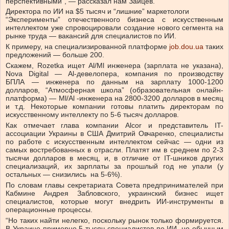
перспективными”, — рассказал нам Зайцев.
Директора по ИИ на $5 тысяч и “лишние” маркетологи
“Эксперименты” отечественного бизнеса с искусственным
интеллектом уже спровоцировали создание нового сегмента на
рынке труда — вакансий для специалистов по ИИ.
К примеру, на специализированной платформе
job.dou.ua
таких
предложений — больше 200.
Скажем, Rozetka ищет Al/Ml инженера (зарплата не указана),
Nova Digital — Al-девелопера, компания по производству
БПЛА — инженера по данным на зарплату 1000-1200
долларов, “Атмосферная школа” (образовательная онлайн-
платформа) — Ml/Al -инженера на 2800-3200 долларов в месяц
и т.д. Некоторые компании готовы платить директорам по
искусственному интеллекту по 5-6 тысяч долларов.
Как отмечает глава компании Alcor и представитель IT-
ассоциации Украины в США Дмитрий Овчаренко, специалисты
по работе с искусственным интеллектом сейчас — одни из
самых востребованных в отрасли. Платят им в среднем по 2-3
тысячи долларов в месяц, и, в отличие от IT-шников других
специализаций, их зарплаты за прошлый год не упали (у
остальных — снизились на 5-6%).
По словам главы секретариата Совета предпринимателей при
Кабмине Андрея Забловского, украинский бизнес ищет
специалистов, которые могут внедрить ИИ-инструменты в
операционные процессы.
“Но таких найти нелегко, поскольку рынок только формируется.
В Украине примерно 5 тысяч специалистов по ИИ, но обычным