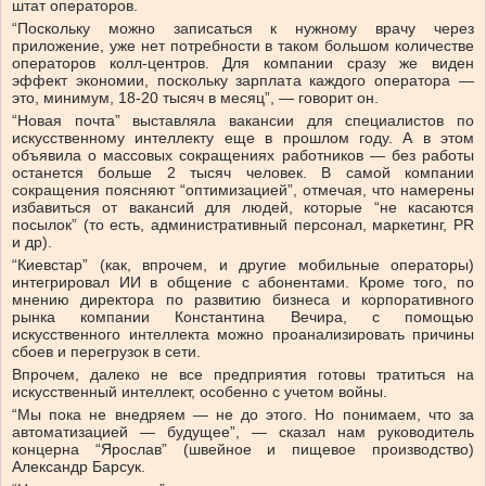
штат операторов.
“Поскольку можно записаться к нужному врачу через
приложение, уже нет потребности в таком большом количестве
операторов колл-центров. Для компании сразу же виден
эффект экономии, поскольку зарплата каждого оператора —
это, минимум, 18-20 тысяч в месяц”, — говорит он.
“Новая почта” выставляла вакансии для специалистов по
искусственному интеллекту еще в прошлом году. А в этом
объявила о массовых сокращениях работников — без работы
останется больше 2 тысяч человек. В самой компании
сокращения поясняют “оптимизацией”, отмечая, что намерены
избавиться от вакансий для людей, которые “не касаются
посылок” (то есть, административный персонал, маркетинг, PR
и др).
“Киевстар” (как, впрочем, и другие мобильные операторы)
интегрировал ИИ в общение с абонентами. Кроме того, по
мнению директора по развитию бизнеса и корпоративного
рынка компании Константина Вечира, с помощью
искусственного интеллекта можно проанализировать причины
сбоев и перегрузок в сети.
Впрочем, далеко не все предприятия готовы тратиться на
искусственный интеллект, особенно с учетом войны.
“Мы пока не внедряем — не до этого. Но понимаем, что за
автоматизацией — будущее”, — сказал нам руководитель
концерна “Ярослав” (швейное и пищевое производство)
Александр Барсук.