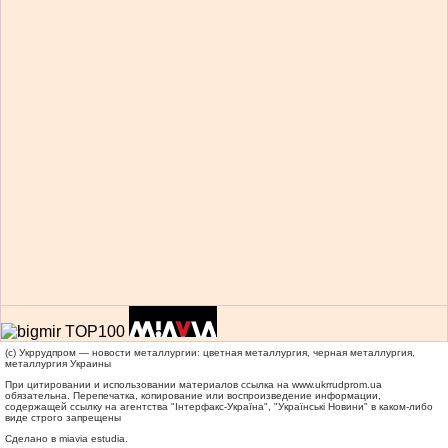
(c) Укррудпром — новости металлургии: цветная металлургия, черная металлургия,
металлургия Украины
При цитировании и использовании материалов ссылка на
www.ukrrudprom.ua
обязательна. Перепечатка, копирование или воспроизведение информации,
содержащей ссылку на агентства "Iнтерфакс-Україна", "Українськi Новини" в каком-либо
виде строго запрещены
Сделано в miavia estudia.