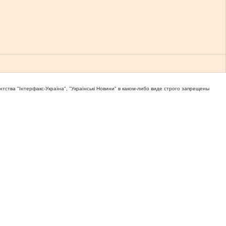
тва "Iнтерфакс-Україна", "Українськi Новини" в каком-либо виде строго запрещены