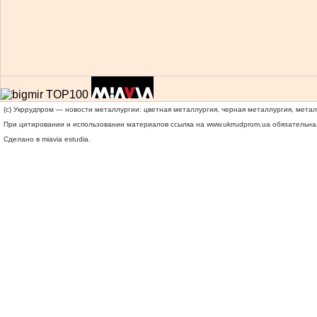
(c) Укррудпром — новости металлургии: цветная металлургия, черная металлургия, мета
При цитировании и использовании материалов ссылка на
www.ukrrudprom.ua
обязательна.
Сделано в miavia estudia.