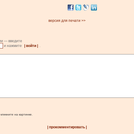
версия для печати >>
ии — введите
и нажмите
| войти |
.
 кликните на картинке.
| прокомментировать |