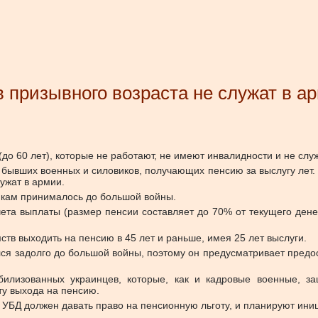
 призывного возраста не служат в а
(до 60 лет), которые не работают, не имеют инвалидности и не слу
 бывших военных и силовиков, получающих пенсию за выслугу лет.
лужат в армии.
икам принималось до большой войны.
ета выплаты (размер пенсии составляет до 70% от текущего ден
тв выходить на пенсию в 45 лет и раньше, имея 25 лет выслуги.
ся задолго до большой войны, поэтому он предусматривает предо
билизованных украинцев, которые, как и кадровые военные, з
ту выхода на пенсию.
ус УБД должен давать право на пенсионную льготу, и планируют ин