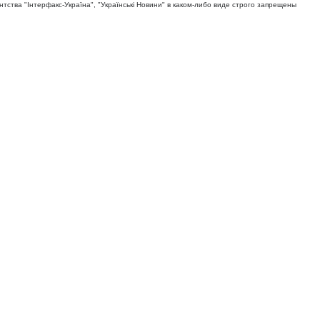
тва "Iнтерфакс-Україна", "Українськi Новини" в каком-либо виде строго запрещены