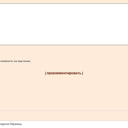
 кликните на картинке.
| прокомментировать |
ллургия Украины