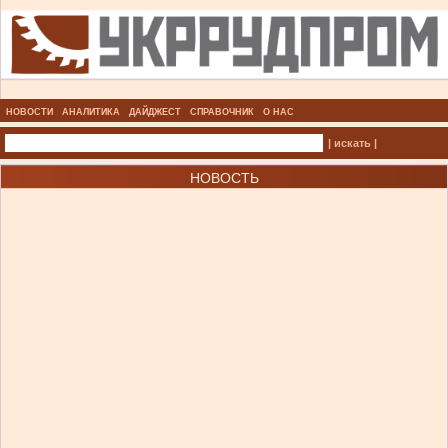
НОВОСТИ
АНАЛИТИКА
ДАЙДЖЕСТ
СПРАВОЧНИК
О НАС
| искать |
НОВОСТЬ