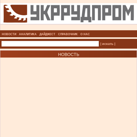
НОВОСТИ
АНАЛИТИКА
ДАЙДЖЕСТ
СПРАВОЧНИК
О НАС
| искать |
НОВОСТЬ