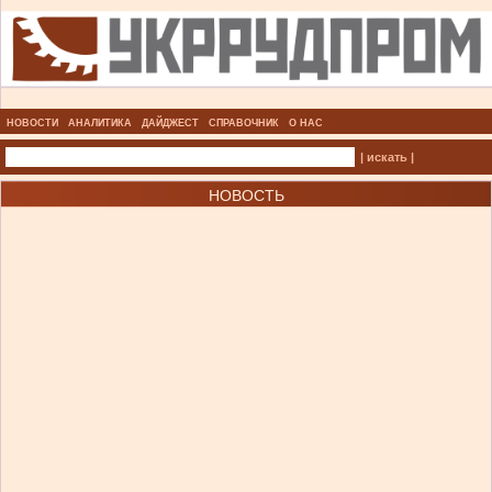
НОВОСТИ
АНАЛИТИКА
ДАЙДЖЕСТ
СПРАВОЧНИК
О НАС
| искать |
НОВОСТЬ