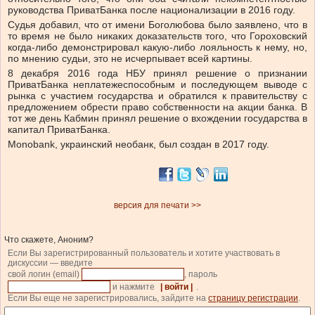
руководства ПриватБанка после национализации в 2016 году.
Судья добавил, что от имени Боголюбова было заявлено, что в
то время не было никаких доказательств того, что Гороховский
когда-либо демонстрировал какую-либо лояльность к нему, но,
по мнению судьи, это не исчерпывает всей картины.
8 декабря 2016 года НБУ принял решение о признании
ПриватБанка неплатежеспособным и последующем выводе с
рынка с участием государства и обратился к правительству с
предложением обрести право собственности на акции банка. В
тот же день Кабмин принял решение о вхождении государства в
капитал ПриватБанка.
Monobank, украинский необанк, был создан в 2017 году.
версия для печати >>
Что скажете, Аноним?
Если Вы зарегистрированный пользователь и хотите участвовать в
дискуссии — введите
свой логин (email)
, пароль
и нажмите
| войти |
.
Если Вы еще не зарегистрировались, зайдите на
страницу регистрации
.