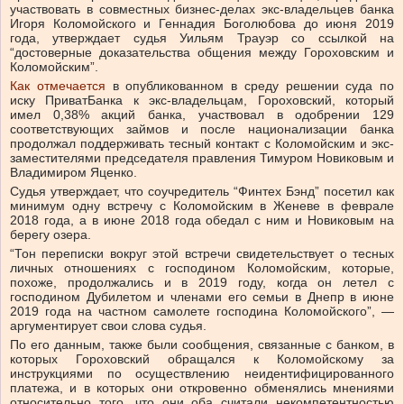
участвовать в совместных бизнес-делах экс-владельцев банка
Игоря Коломойского и Геннадия Боголюбова до июня 2019
года, утверждает судья Уильям Трауэр со ссылкой на
“достоверные доказательства общения между Гороховским и
Коломойским”.
Как отмечается
в опубликованном в среду решении суда по
иску ПриватБанка к экс-владельцам, Гороховский, который
имел 0,38% акций банка, участвовал в одобрении 129
соответствующих займов и после национализации банка
продолжал поддерживать тесный контакт с Коломойским и экс-
заместителями председателя правления Тимуром Новиковым и
Владимиром Яценко.
Судья утверждает, что соучредитель “Финтех Бэнд” посетил как
минимум одну встречу с Коломойским в Женеве в феврале
2018 года, а в июне 2018 года обедал с ним и Новиковым на
берегу озера.
“Тон переписки вокруг этой встречи свидетельствует о тесных
личных отношениях с господином Коломойским, которые,
похоже, продолжались и в 2019 году, когда он летел с
господином Дубилетом и членами его семьи в Днепр в июне
2019 года на частном самолете господина Коломойского”, —
аргументирует свои слова судья.
По его данным, также были сообщения, связанные с банком, в
которых Гороховский обращался к Коломойскому за
инструкциями по осуществлению неидентифицированного
платежа, и в которых они откровенно обменялись мнениями
относительно того, что они оба считали некомпетентностью