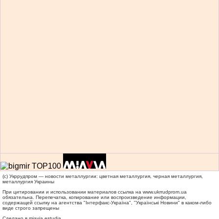
(c) Укррудпром — новости металлургии: цветная металлургия, черная металлургия,
металлургия Украины
При цитировании и использовании материалов ссылка на
www.ukrrudprom.ua
обязательна. Перепечатка, копирование или воспроизведение информации,
содержащей ссылку на агентства "Iнтерфакс-Україна", "Українськi Новини" в каком-либо
виде строго запрещены
Сделано в miavia estudia.