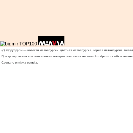
(c) Укррудпром — новости металлургии: цветная металлургия, черная металлургия, мета
При цитировании и использовании материалов ссылка на
www.ukrrudprom.ua
обязательна.
Сделано в miavia estudia.