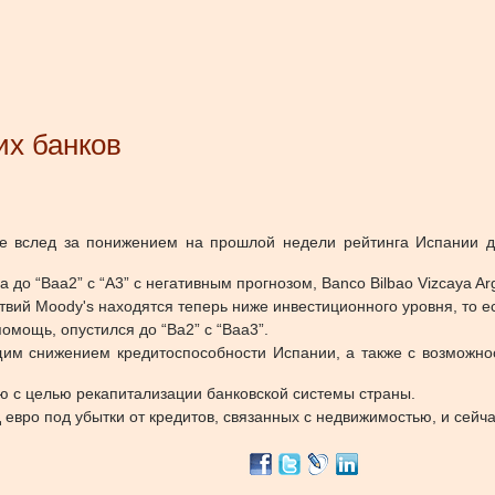
их банков
ice вслед за понижением на прошлой недели рейтинга Испании д
до “Baa2” с “A3” с негативным прогнозом, Banco Bilbao Vizcaya Arg
твий Moody's находятся теперь ниже инвестиционного уровня, то ес
помощь, опустился до “Ba2” с “Baa3”.
щим снижением кредитоспособности Испании, а также с возможн
 с целью рекапитализации банковской системы страны.
евро под убытки от кредитов, связанных с недвижимостью, и сейч