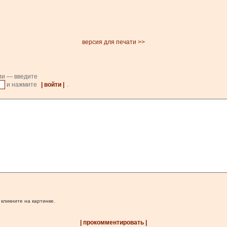
версия для печати >>
ии — введите
и нажмите
| войти |
.
 кликните на картинке.
| прокомментировать |