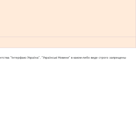
тва "Iнтерфакс-Україна", "Українськi Новини" в каком-либо виде строго запрещены