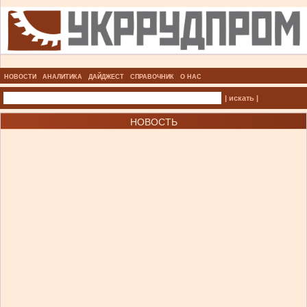
НОВОСТИ
АНАЛИТИКА
ДАЙДЖЕСТ
СПРАВОЧНИК
О НАС
| искать |
НОВОСТЬ