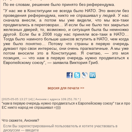
По ее словам, решение было принято без референдума.
“У нас же в Конституции не всегда было НАТО. Это внесли без
проведения референдума, никто не спрашивал у людей. У нас
сначала внесли, а потом мы уже видели, что мы все-таки
продвигались в переговорах… И если бы не было тех закрытых
железных дверей, то, возможно, и ситуация была бы немножко
другой. Если бы в 2008 году нас приняли все-таки в НАТО…
Тогда было намного больше шансов вступить в НАТО, чем когда
уже было понятно… Потому что страны в первую очередь
думают про свои интересы, они очень прагматичные. А мы уже
потом вносили это в Конституцию. Я считаю, — это моя
позиция, — что нам в первую очередь нужно продвигаться к
Европейскому союзу”, — заявила Виктория Гриб.
версия для печати >>
[2025-05-05 13:27:14] [ Аноним с адреса 109.251.76.* ]
"нам в первую очередь нужно продвигаться к Европейскому союзу" так и про
ЕС никто народ не спрашивал =))))
Что скажете, Аноним?
Если Вы зарегистрированный пользователь и хотите участвовать в
дискуссии — введите