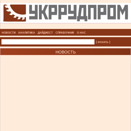
НОВОСТИ
АНАЛИТИКА
ДАЙДЖЕСТ
СПРАВОЧНИК
О НАС
| искать |
НОВОСТЬ