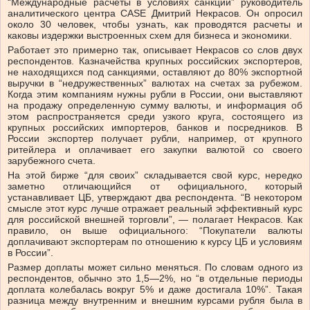
“Международные расчеты в условиях санкций” руководитель
аналитического центра CASE Дмитрий Некрасов. Он опросил
около 30 человек, чтобы узнать, как проводятся расчеты и
каковы издержки выстроенных схем для бизнеса и экономики.
Работает это примерно так, описывает Некрасов со слов двух
респондентов. Казначейства крупных российских экспортеров,
не находящихся под санкциями, оставляют до 80% экспортной
выручки в “недружественных” валютах на счетах за рубежом.
Когда этим компаниям нужны рубли в России, они выставляют
на продажу определенную сумму валюты, и информация об
этом распространяется среди узкого круга, состоящего из
крупных российских импортеров, банков и посредников. В
России экспортер получает рубли, например, от крупного
ритейлера и оплачивает его закупки валютой со своего
зарубежного счета.
На этой бирже “для своих” складывается свой курс, нередко
заметно отличающийся от официального, который
устанавливает ЦБ, утверждают два респондента. “В некотором
смысле этот курс лучше отражает реальный эффективный курс
для российской внешней торговли”, — полагает Некрасов. Как
правило, он выше официального: “Покупатели валюты
доплачивают экспортерам по отношению к курсу ЦБ и условиям
в России”.
Размер доплаты может сильно меняться. По словам одного из
респондентов, обычно это 1,5—2%, но “в отдельные периоды
доплата колебалась вокруг 5% и даже достигала 10%”. Такая
разница между внутренним и внешним курсами рубля была в