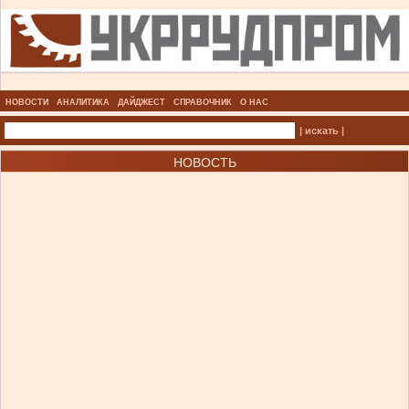
НОВОСТИ
АНАЛИТИКА
ДАЙДЖЕСТ
СПРАВОЧНИК
О НАС
| искать |
НОВОСТЬ