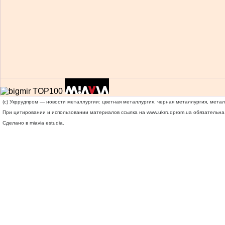
(c) Укррудпром — новости металлургии: цветная металлургия, черная металлургия, мета
При цитировании и использовании материалов ссылка на
www.ukrrudprom.ua
обязательна.
Сделано в miavia estudia.