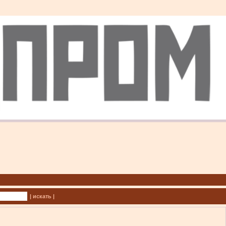
| искать |