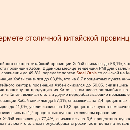
ермете столичной китайской провинц
тейного сектора китайской провинции Хэбэй снизился до 56,1%, 
и провинции Хэбэй. В данном месяце тенденция PMI для сталелит
м сравнении до 49,8%, передаёт портал
Steel Orbis
со ссылкой на Ки
винции Хэбэй снизился до 63,8%, что на 8,7 процентных пункта н
тейного сектора провинции Хэбэй снизился до 50,05, снизившись 
ую пошлину на продукцию из Китая, в том числе автомобили на 
та из Китая, включая сталь и другие перерабатывающие промышле
овинции Хэбэй снизился до 57,1%, снизившись на 2,4 процентных 
вырос до 41,0%, увеличившись на 10,2 процентных пункта в месячн
снизившись на 1,2 процентных пункта в месячном сравнении.
 Хэбэй снизился до 77,4%, снизившись на 3,6 процентных пунк
ены на лом и стальные полуфабрикаты росли, хотя цены на металл