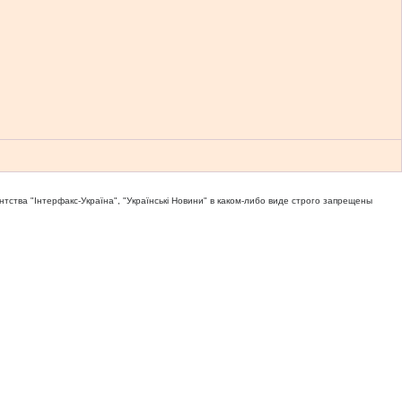
тва "Iнтерфакс-Україна", "Українськi Новини" в каком-либо виде строго запрещены