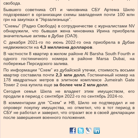
свобода.
Бывшего советника ОП и чиновника СБУ Артема Шило
подозревают
в организации схемы завладения почти 100 млн
грн на закупках в “Укрзализныце”.
“Схемы” (Радио Свобода) в сотрудничестве с журналистами NV
обнаружили, что бывшая жена чиновника Ирина приобрела
значительные активы в Дубае (ОАЭ).
С декабря 2021-го по июнь 2022-го она приобрела в Дубае
недвижимости на
4,3 миллиона долларов
.
В частности 8 квартир в жилом районе Al Barsha South Fourth и
одного гостиничного номера в районе Marsa Dubai, на
побережье Персидского залива.
По информации “Схем” из дубайской утечки, стоимость восьми
квартир составила почти
2,3 млн долл.
Гостиничный номер на
178 квадратных метров в элитном комплексе
Jumeirah Gate
Tower 2 она купила еще
за более чем 2 млн долл
.
Сегодня семья Шила не владеет этим имуществом, его
продали в период с сентября 2022-го по сентябрь 2024-го.
В комментарии для “Схем” и НВ, Шило не подтвердил и не
опроверг покупку имущества, но отметил, что в тот период в
СБУ не работал и заверил, что отразит все в своей декларации
после завершения военного положения.