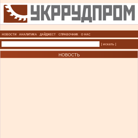
НОВОСТИ
АНАЛИТИКА
ДАЙДЖЕСТ
СПРАВОЧНИК
О НАС
| искать |
НОВОСТЬ