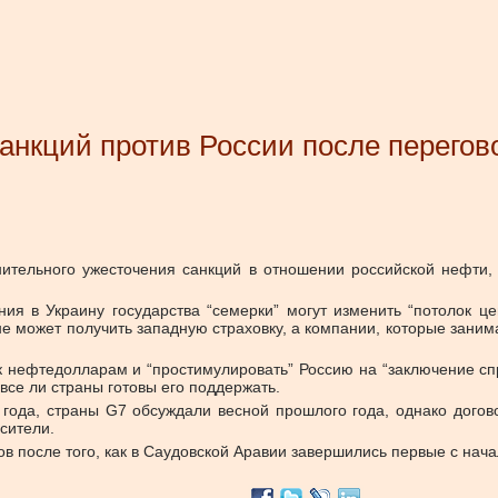
анкций против России после перегов
ительного ужесточения санкций в отношении российской нефти, 
ния в Украину государства “семерки” могут изменить “потолок ц
е может получить западную страховку, а компании, которые занима
 нефтедолларам и “простимулировать” Россию на “заключение спра
все ли страны готовы его поддержать.
2 года, страны G7 обсуждали весной прошлого года, однако дого
сители.
сов после того, как в Саудовской Аравии завершились первые с н