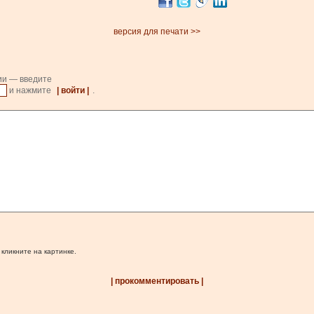
версия для печати >>
ии — введите
и нажмите
| войти |
.
 кликните на картинке.
| прокомментировать |