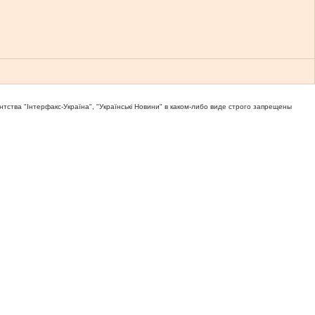
тва "Iнтерфакс-Україна", "Українськi Новини" в каком-либо виде строго запрещены