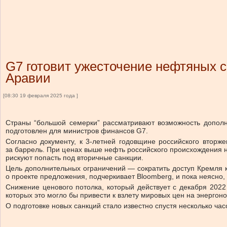
G7 готовит ужесточение нефтяных с
Аравии
[08:30 19 февраля 2025 года ]
Страны “большой семерки” рассматривают возможность дополн
подготовлен для министров финансов G7.
Согласно документу, к 3-летней годовщине российского вторже
за баррель. При ценах выше нефть российского происхождения н
рискуют попасть под вторичные санкции.
Цель дополнительных ограничений — сократить доступ Кремля к
о проекте предложения, подчеркивает Bloomberg, и пока неясно, 
Снижение ценового потолка, который действует с декабря 202
которых это могло бы привести к взлету мировых цен на энергоно
О подготовке новых санкций стало известно спустя несколько ча