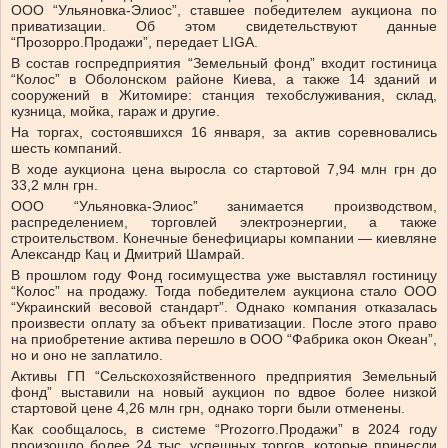
ООО “Ульяновка-Элиос”, ставшее победителем аукциона по
приватизации. Об этом свидетельствуют данные
“Прозорро.Продажи”, передает LIGA.
В состав госпредприятия “Земельный фонд” входит гостиница
“Колос” в Оболонском районе Киева, а также 14 зданий и
сооружений в Житомире: станция техобслуживания, склад,
кузница, мойка, гараж и другие.
На торгах, состоявшихся 16 января, за актив соревновались
шесть компаний.
В ходе аукциона цена выросла со стартовой 7,94 млн грн до
33,2 млн грн.
ООО “Ульяновка-Элиос” занимается производством,
распределением, торговлей электроэнергии, а также
строительством. Конечные бенефициары компании — киевляне
Александр Кац и Дмитрий Шамрай.
В прошлом году Фонд госимущества уже выставлял гостиницу
“Колос” на продажу. Тогда победителем аукциона стало ООО
“Украинский весовой стандарт”. Однако компания отказалась
произвести оплату за объект приватизации. После этого право
на приобретение актива перешло в ООО “Фабрика окон Океан”,
но и оно не заплатило.
Активы ГП “Сельскохозяйственного предприятия Земельный
фонд” выставили на новый аукцион по вдвое более низкой
стартовой цене 4,26 млн грн, однако торги были отменены.
Как сообщалось, в системе “Prozorro.Продажи” в 2024 году
произошло более 24 тыс. успешных торгов, которые принесли