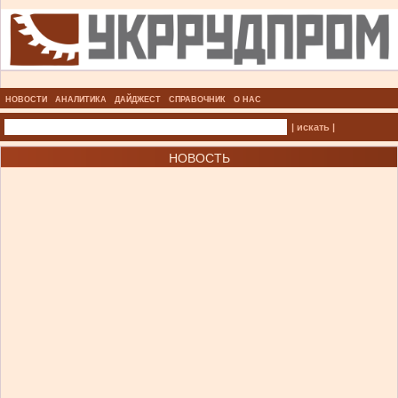
НОВОСТИ
АНАЛИТИКА
ДАЙДЖЕСТ
СПРАВОЧНИК
О НАС
| искать |
НОВОСТЬ