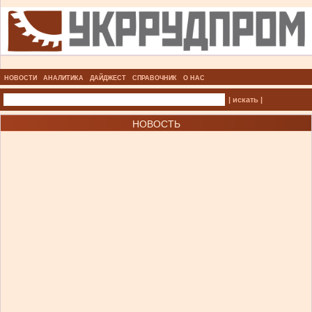
НОВОСТИ
АНАЛИТИКА
ДАЙДЖЕСТ
СПРАВОЧНИК
О НАС
| искать |
НОВОСТЬ