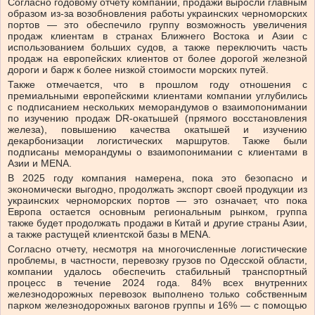
Согласно годовому отчету компании, продажи выросли главным
образом из-за возобновления работы украинских черноморских
портов — это обеспечило группу возможность увеличения
продаж клиентам в странах Ближнего Востока и Азии с
использованием больших судов, а также переключить часть
продаж на европейских клиентов от более дорогой железной
дороги и барж к более низкой стоимости морских путей.
Также отмечается, что в прошлом году отношения с
премиальными европейскими клиентами компании углубились
с подписанием нескольких меморандумов о взаимопонимании
по изучению продаж DR-окатышей (прямого восстановления
железа), повышению качества окатышей и изучению
декарбонизации логистических маршрутов. Также были
подписаны меморандумы о взаимопонимании с клиентами в
Азии и MENA.
В 2025 году компания намерена, пока это безопасно и
экономически выгодно, продолжать экспорт своей продукции из
украинских черноморских портов — это означает, что пока
Европа остается основным региональным рынком, группа
также будет продолжать продажи в Китай и другие страны Азии,
а также растущей клиентской базы в MENA.
Согласно отчету, несмотря на многочисленные логистические
проблемы, в частности, перевозку грузов по Одесской области,
компании удалось обеспечить стабильный транспортный
процесс в течение 2024 года. 84% всех внутренних
железнодорожных перевозок выполнено только собственным
парком железнодорожных вагонов группы и 16% — с помощью