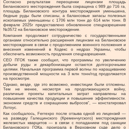
Согласно результатам переоценки лицензии площадь
Белановского месторождения была сокращена с 989 до 716 га,
площадь Билановского контура месторождения уменьшена,
бедные руды были списаны, а балансовые запасы полезных
ископаемых уменьшены с 1706 млн тонн до 614 млн тонн. В
феврале 2025г предоставлено обновленное спецразрешение
№3572 на Белановское месторождение.
Компания продолжает сотрудничество с государственными
органами относительно расширения лицензии на Белановское
месторождение в связи с продолжением военного положения и
внесения изменений в Кодекс о недрах Украины, чтобы
обеспечить возможность продления спецразрешения.
СЕО ПГОК также сообщил, что программы по увеличению
добычи руды и декарбонизации остаются долгосрочными
целями. Начальная программа первой волны по наращиванию
производственной мощности на 3 млн тонн/год продолжается
на просмотре.
Однако, везде, где это возможно, инвестиции были отложены.
Тем не менее, несмотря на продолжающуюся войну,
различные проекты капитальных затрат направлены на
повышение качества продукции и повышение эффективности.
экономии средств и сокращению выбросов”, — констатировал
Лотоус.
Как сообщалось, Ferrexpo после отзыва одной из лицензий —
на разведку Галещинского (Кременчугского) месторождения
железистых кварцитов — в связи с попаданием под санкции
Билановского ГОКа, проиграла в Верховном суде дело о