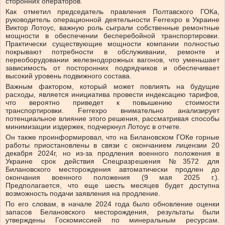
сторонних операторов.
Как отметил председатель правления Полтавского ГОКа,
руководитель операционной деятельности Ferrexpo в Украине
Виктор Лотоус, важную роль сыграли собственные ремонтные
мощности в обеспечении бесперебойной транспортировки.
Практически существующие мощности компании полностью
покрывают потребности в обслуживании, ремонте и
переоборудовании железнодорожных вагонов, что уменьшает
зависимость от посторонних подрядчиков и обеспечивает
высокий уровень подвижного состава.
Важным фактором, который может повлиять на будущие
расходы, является инициатива провести индексацию тарифов,
что вероятно приведет к повышению стоимости
транспортировки. Ferrexpo внимательно анализирует
потенциальное влияние этого решения, рассматривая способы
минимизации издержек, подчеркнул Лотоус в отчете.
Он также проинформировал, что на Билановском ГОКе горные
работы приостановлены в связи с окончанием лицензии 20
декабря 2024г, но из-за продления военного положения в
Украине срок действия Спецразрешения №3572 для
Билановского месторождения автоматически продлен до
окончания военного положения (9 мая 2025 г.).
Предполагается, что еще шесть месяцев будет доступна
возможность подачи заявления на продление.
По его словам, в начале 2024 года было обновление оценки
запасов Белановского месторождения, результаты были
утверждены Госкомиссией по минеральным ресурсам.