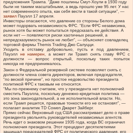
предложения Трампа. “Даже пошлины Смут-Хоули в 1930 году
были не такими масштабными, а ведь прошло уже 95 лет. У нас
нет современного опыта, как себя вести в такой ситуации”, —
заявил
Пауэлл 17 апреля.
Инвесторы опасаются, что давление со стороны Белого дома
может подорвать независимость ФРС. “Если ФРС независима,
рынок хотя бы может попытаться предсказать ее действия. А
если нет — появляются риски хаотичных решений, а
непредсказуемость рынок не любит”, — объясняет совладелец
торговой фирмы Themis Trading Джо Салуцци.
Уходить в отставку добровольно, пусть и под давлением,
Пауэлл
не намерен
, а может ли Трамп снять главу ФРС с
должности — вопрос открытый, поскольку таких попыток
никогда не предпринималось.
Закон о Федеральной резервной системе позволяет снять с
должности члена совета директоров, включая председателя,
“по веской причине”, но простое недовольство президента
политикой ФРС к таковым не относится.
“Мы по-прежнему считаем, что у президента нет полномочий
сместить Пауэлла, поскольку денежно-кредитная политика —
это зона законодательной, а не исполнительной власти. Но,
если Трамп решится, правовые тонкости его не остановят”, —
полагает аналитик TD Cowen Джарет Зайберг.
Прямо сейчас Верховный суд США рассматривает дело о праве
президента увольнять руководителей независимых агентств.
Речь идет о знаковом решении 1935 года, когда ВС ограничил
полномочия президента. Этот прецедент десятилетиями
защищал председателей ФРС от политического давления, его