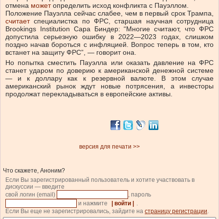
отмена
может
определить исход конфликта с Пауэллом.
Положение Пауэлла сейчас слабее, чем в первый срок Трампа,
считает
специалистка по ФРС, старшая научная сотрудница
Brookings Institution Сара Биндер: “Многие считают, что ФРС
допустила серьезную ошибку в 2022—2023 годах, слишком
поздно начав бороться с инфляцией. Вопрос теперь в том, кто
встанет на защиту ФРС”, — говорит она.
Но попытка сместить Пауэлла или оказать давление на ФРС
станет ударом по доверию к американской денежной системе
— и к доллару как к резервной валюте. В этом случае
американский рынок ждут новые потрясения, а инвесторы
продолжат перекладываться в европейские активы.
версия для печати >>
Что скажете, Аноним?
Если Вы зарегистрированный пользователь и хотите участвовать в
дискуссии — введите
свой логин (email)
, пароль
и нажмите
| войти |
.
Если Вы еще не зарегистрировались, зайдите на
страницу регистрации
.