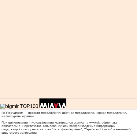
(c) Укррудпром — новости металлургии: цветная металлургия, черная металлургия,
металлургия Украины
При цитировании и использовании материалов ссылка на
www.ukrrudprom.ua
обязательна. Перепечатка, копирование или воспроизведение информации,
содержащей ссылку на агентства "Iнтерфакс-Україна", "Українськi Новини" в каком-либо
виде строго запрещены