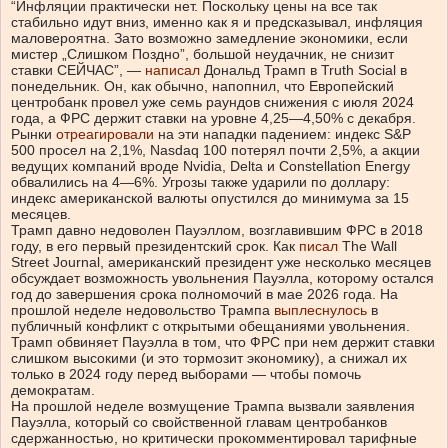
“Инфляции практически нет. Поскольку цены на все так
стабильно идут вниз, именно как я и предсказывал, инфляция
маловероятна. Зато возможно замедление экономики, если
мистер „Слишком Поздно”, большой неудачник, не снизит
ставки СЕЙЧАС”, —
написал
Дональд Трамп в Truth Social в
понедельник. Он, как обычно, напопнил, что Европейский
центробанк провел уже семь раундов снижения с июля 2024
года, а ФРС держит ставки на уровне 4,25—4,50% с декабря.
Рынки
отреагировали
на эти нападки падением: индекс S&P
500 просел на 2,1%, Nasdaq 100 потерял почти 2,5%, а акции
ведущих компаний вроде Nvidia, Delta и Constellation Energy
обвалились на 4—6%. Угрозы также ударили по доллару:
индекс американской валюты опустился до минимума за 15
месяцев.
Трамп давно недоволен Пауэллом, возглавившим ФРС в 2018
году, в его первый президентский срок. Как
писал
The Wall
Street Journal, американский президент уже несколько месяцев
обсуждает возможность увольнения Пауэлла, которому остался
год до завершения срока полномочий в мае 2026 года. На
прошлой неделе недовольство Трампа
выплеснулось
в
публичный конфликт с открытыми обещаниями увольнения.
Трамп обвиняет Пауэлла в том, что ФРС при нем держит ставки
слишком высокими (и это тормозит экономику), а снижал их
только в 2024 году перед выборами — чтобы помочь
демократам.
На прошлой неделе возмущение Трампа вызвали заявления
Пауэлла, который со свойственной главам центробанков
сдержанностью, но критически прокомментировал тарифные