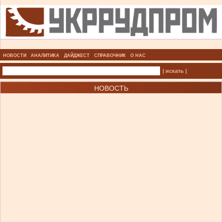
НОВОСТИ
АНАЛИТИКА
ДАЙДЖЕСТ
СПРАВОЧНИК
О НАС
| искать |
НОВОСТЬ