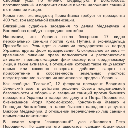
Спорный указ, по мнению Медведчука и Боголюбова,
противоправный и подлежит отмене в части наложения санкций
в отношении истцов.
Кроме того, экс-владелец ПриватБанка требует от президента
400 тыс. грн моральной компенсации.
Ближайшие судебные заседания по делам Медведчука и
Боголюбова пройдут в середине сентября.
Напомним, что Украина ввела бессрочно 17 видов
персональных санкций против кума Путина и экс-владельца
ПриватБанка. Речь идет о лишении государственных наград
Украины, других форм празднования; блокирование активов —
временное лишение права пользоваться и распоряжаться
активами, принадлежащими физическому или юридическому
лицу, а также активами, в отношении которых такое лицо может
прямо или косвенно совершать действия; запрет на
приобретение в собственность земельных участков;
предотвращение выведения капиталов за пределы Украины.
Как сообщал “Главком”, 12 февраля президент Владимир
Зеленский ввел в действие решение Совета национальной
безопасности и обороны о введении санкций против бывшего
президента Украины и народного депутата Петра Порошенко;
бизнесменов Игоря Коломойского, Константина Жеваго и
Геннадия Боголюбова, а также бывшего народного депутата
Виктора Медведчука. В отношении перечисленных лиц санкции
применены пожизненно.
В начале марта “санкционный” указ обжаловал Петр
Порошенко. По данным его адвокатов, санкции фактически