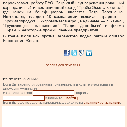
парализовали работу ПАО “Закрытый недиверсифицированный
корпоративный инвестиционный фонд “Прайм Эссетс Кэпитал”,
где конечным бенефициаром является Петр Порошенко.
Инвестфонд владеет 10 компаниями, включая аграрные —
“Крохмалпродукт”, “Укпроминвест-Агро”, медийные — “5 канал”,
“Трускавецкое телевидение”, “Радио Дрогобыча” и фирма
“Экран” и некоторые промышленные предприятия.
В конце июля иск против Зеленского подал беглый олигарх
Константин Жеваго.
версия для печати >>
Что скажете, Аноним?
Если Вы зарегистрированный пользователь и хотите участвовать в
дискуссии — введите
свой логин (email)
, пароль
и нажмите
| войти |
.
Если Вы еще не зарегистрировались, зайдите на
страницу регистрации
.