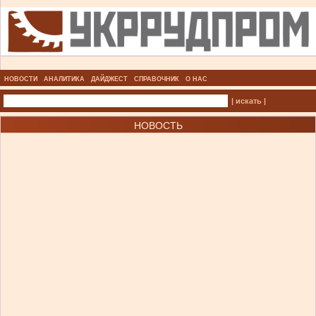
НОВОСТИ
АНАЛИТИКА
ДАЙДЖЕСТ
СПРАВОЧНИК
О НАС
| искать |
НОВОСТЬ