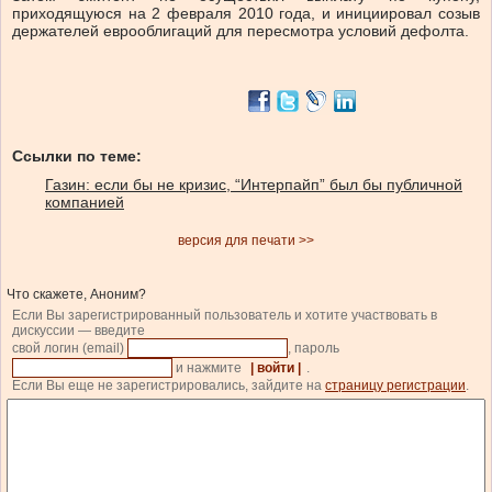
приходящуюся на 2 февраля 2010 года, и инициировал созыв
держателей еврооблигаций для пересмотра условий дефолта.
Ссылки по теме:
Газин: если бы не кризис, “Интерпайп” был бы публичной
компанией
версия для печати >>
Что скажете, Аноним?
Если Вы зарегистрированный пользователь и хотите участвовать в
дискуссии — введите
свой логин (email)
, пароль
и нажмите
| войти |
.
Если Вы еще не зарегистрировались, зайдите на
страницу регистрации
.