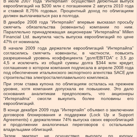
В июле 2007 года “Интерпайп” осуществил дебютный выпуск
еврооблигаций на $200 млн с погашением 2 августа 2010 года
и ставкой 8,75% годовых. Процентный доход по облигациям
должен выплачиваться раз в полгода.
В декабре 2008 года “Интерпайп” впервые высказал просьбу
смягчить обязательства (ковенанты) компании по ним.
Параллельно принадлежащая акционерам “Интерпайпа” Millen
Financial Ltd. выкупила часть выпуска еврооблигаций по цене
47% от номинала.
В начале 2009 года держатели еврооблигаций “Интерпайпа”
согласились смягчить ковенанты, в частности, повысить
разрешенный уровень коэффициента “долг/EBITDA” с 3,5 до
4,5 и исключить из общей суммы долга $344 млн кредит,
соглашение о котором компания подписала в апреле 2008 года
под обеспечение итальянского экспортного агентства SACE для
строительства электросталеплавильного комплекса.
При этом ставка купона по облигациям осталась на прежнем
уровне, хотя компания допускала ее повышение. Это дало
основания аналитикам предположить, что акционеры
“Интерпайпа” смогли выкупить более половины его
еврооблигаций.
В конце декабря 2009 года “Интерпайп” объявил о заключении
договоров блокирования и поддержки (Lock Up и Support
Agreements) с держателями 74% выпуска своих еврооблигаций
и продолжении аналогичных переговоров с остальными
владельцами облигаций.
Затем эмитент не осуществил выплату по купону,