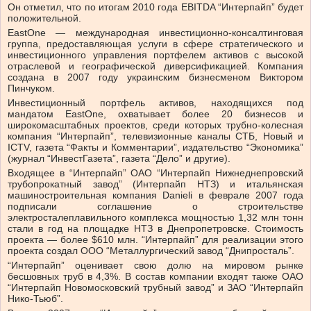
Он отметил, что по итогам 2010 года EBITDA “Интерпайп” будет
положительной.
EastOne — международная инвестиционно-консалтинговая
группа, предоставляющая услуги в сфере стратегического и
инвестиционного управления портфелем активов с высокой
отраслевой и географической диверсификацией. Компания
создана в 2007 году украинским бизнесменом Виктором
Пинчуком.
Инвестиционный портфель активов, находящихся под
мандатом EastOne, охватывает более 20 бизнесов и
широкомасштабных проектов, среди которых трубно-колесная
компания “Интерпайп”, телевизионные каналы СТБ, Новый и
ICTV, газета “Факты и Комментарии”, издательство “Экономика”
(журнал “ИнвестГазета”, газета “Дело” и другие).
Входящее в “Интерпайп” ОАО “Интерпайп Нижнеднепровский
трубопрокатный завод” (Интерпайп НТЗ) и итальянская
машиностроительная компания Danieli в феврале 2007 года
подписали соглашение о строительстве
электросталеплавильного комплекса мощностью 1,32 млн тонн
стали в год на площадке НТЗ в Днепропетровске. Стоимость
проекта — более $610 млн. “Интерпайп” для реализации этого
проекта создал ООО “Металлургический завод “Днипросталь”.
“Интерпайп” оценивает свою долю на мировом рынке
бесшовных труб в 4,3%. В состав компании входят также ОАО
“Интерпайп Новомосковский трубный завод” и ЗАО “Интерпайп
Нико-Тьюб”.