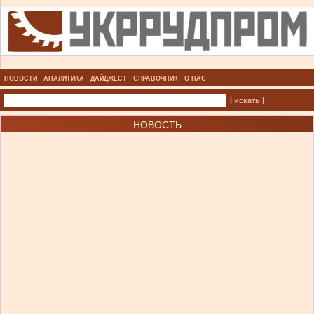
НОВОСТИ
АНАЛИТИКА
ДАЙДЖЕСТ
СПРАВОЧНИК
О НАС
| искать |
НОВОСТЬ