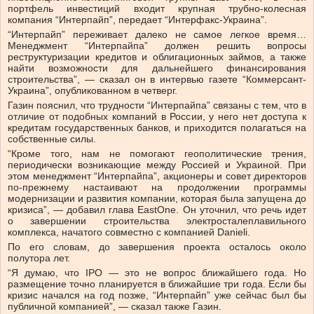
портфель инвестиций входит крупная трубно-колесная
компания “Интерпайп”, передает “Интерфакс-Украина”.
“Интерпайп” переживает далеко не самое легкое время…
Менеджмент “Интерпайпа” должен решить вопросы
реструктуризации кредитов и облигационных займов, а также
найти возможности для дальнейшего финансирования
строительства”, — сказал он в интервью газете “Коммерсант-
Украина”, опубликованном в четверг.
Газин пояснил, что трудности “Интерпайпа” связаны с тем, что в
отличие от подобных компаний в России, у него нет доступа к
кредитам государственных банков, и приходится полагаться на
собственные силы.
“Кроме того, нам не помогают геополитические трения,
периодически возникающие между Россией и Украиной. При
этом менеджмент “Интерпайпа”, акционеры и совет директоров
по-прежнему настаивают на продолжении программы
модернизации и развития компании, которая была запущена до
кризиса”, — добавил глава EastOne. Он уточнил, что речь идет
о завершении строительства электросталеплавильного
комплекса, начатого совместно с компанией Danieli.
По его словам, до завершения проекта осталось около
полутора лет.
“Я думаю, что IPO — это не вопрос ближайшего года. Но
размещение точно планируется в ближайшие три года. Если бы
кризис начался на год позже, “Интерпайп” уже сейчас был бы
публичной компанией”, — сказал также Газин.